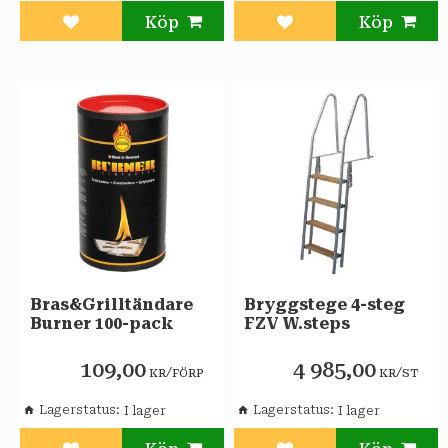
Lägg till i favoriter
Lägg till i favoriter
Bras&Grilltändare
Bryggstege 4-steg
Burner 100-pack
FZV W.steps
109,00
4 985,00
/
/
KR
FÖRP
KR
ST
Lagerstatus
Lagerstatus