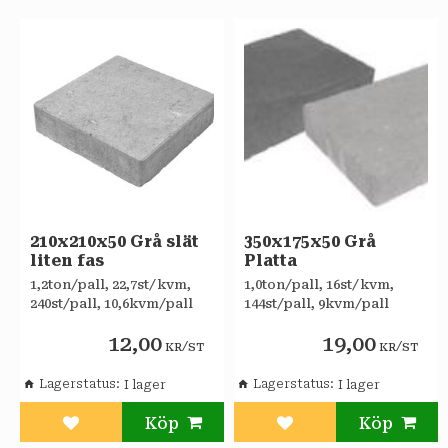
210x210x50 Grå slät
350x175x50 Grå
liten fas
Platta
1,2ton/pall, 22,7st/kvm,
1,0ton/pall, 16st/kvm,
240st/pall, 10,6kvm/pall
144st/pall, 9kvm/pall
12,00
19,00
/
/
KR
ST
KR
ST
Lagerstatus
Lagerstatus
Lägg till i favoriter
Lägg till i favoriter