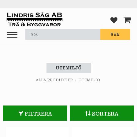
Meny
FAVORI
KUND
Sök
UTEMILJÖ
ALLA PRODUKTER
UTEMILJÖ
FILTRERA
SORTERA