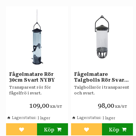
Fågelmatare Rör
Fågelmatare
30cm Svart NYBY
Talgbolls Rör Svart
NYBY
Transparent rör för
Talgbollsrör i transparent
fågelfrö i svart.
och svart.
109,00
98,00
/
/
KR
ST
KR
ST
Lagerstatus
Lagerstatus
Lägg till i favoriter
Lägg till i favoriter