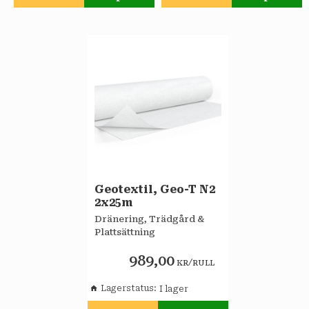
Lägg till i favoriter
Lägg till i favoriter
Geotextil, Geo-T N2
2x25m
Dränering, Trädgård &
Plattsättning
989,00
/
KR
RULL
Lagerstatus