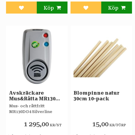
Lägg till i favoriter
Lägg till i favoriter
Avskräckare
Blompinne natur
Mus&Råtta MR130
30cm 10-pack
DG4
​Mus- och råttfritt
MR130DG4 Silverline
1 295,00
15,00
/
/
KR
ST
KR
FÖRP