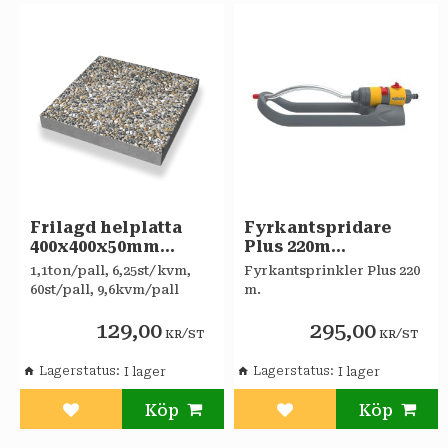
Frilagd helplatta
Fyrkantspridare
400x400x50mm
Plus 220m
Dansk sjösten
HOZELOCK
1,1ton/pall, 6,25st/kvm,
Fyrkantsprinkler Plus 220
60st/pall, 9,6kvm/pall
m.
129,00
295,00
/
/
KR
ST
KR
ST
Lagerstatus
Lagerstatus
Lägg till i favoriter
Lägg till i favoriter