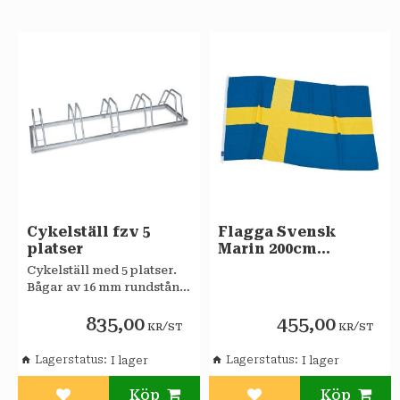
Cykelställ fzv 5
Flagga Svensk
platser
Marin 200cm
Formenta
Cykelställ med 5 platser.
Bågar av 16 mm rundstång.
Varmförzinkade.
835,00
455,00
/
/
KR
ST
KR
ST
Lagerstatus
Lagerstatus