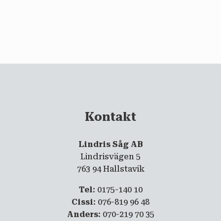
email
PRENUMERERA
Kontakt
Lindris Såg AB
Lindrisvägen 5
763 94 Hallstavik
Tel
: 0175-140 10
Cissi
: 076-819 96 48
Anders
: 070-219 70 35