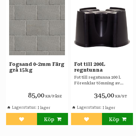
Fogsand 0-2mm Färg
Fot till 200L
grå 15kg
regntunna
Fot till regntunna 200 l.
Förenklar tömning av
regntunna och ger en
85,00
345,00
stabil placering.
/
/
KR
PÅSE
KR
ST
Lagerstatus
Lagerstatus
Lägg till i favoriter
Lägg till i favoriter