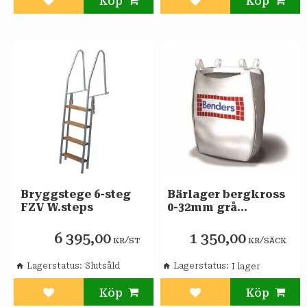
Lägg till i favoriter
Lägg till i favoriter
Bryggstege 6-steg
Bärlager bergkross
FZV W.steps
0-32mm grå
800kg/säck
6 395,00
1 350,00
/
/
KR
ST
KR
SÄCK
Lagerstatus
Slutsåld
Lagerstatus
Lägg till i favoriter
Lägg till i favoriter