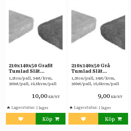
210x140x50 Grafit
210x140x50 Grå
Tumlad Slät
Tumlad Slät
Litenfas
Litenfas
​1,2ton/pall, 34st/kvm,
1,2ton/pall, 34st/kvm,
360st/pall, 10,6kvm/pall
360st/pall, 10,6kvm/pall
10,00
9,00
/
/
KR
ST
KR
ST
Lagerstatus
Lagerstatus
Lägg till i favoriter
Lägg till i favoriter