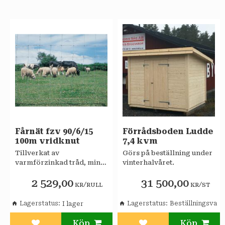
Fårnät fzv 90/6/15
Förrådsboden Ludde
100m vridknut
7,4 kvm
Tillverkat av
Görs på beställning under
varmförzinkad tråd, min
vinterhalvåret.
36 my.
2 529,00
31 500,00
/
/
KR
RULL
KR
ST
Lagerstatus
Lagerstatus
Beställningsvara