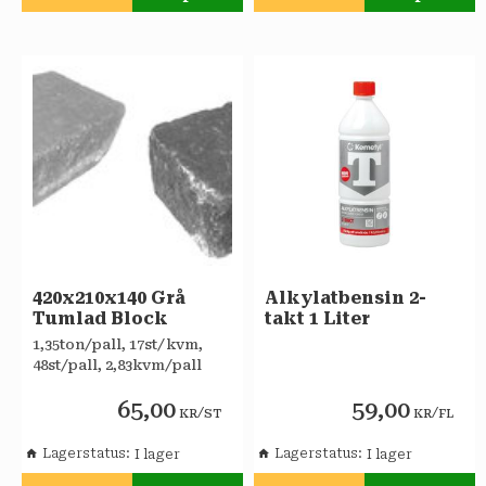
Lägg till i favoriter
Lägg till i favoriter
420x210x140 Grå
Alkylatbensin 2-
Tumlad Block
takt 1 Liter
1,35ton/pall, 17st/kvm,
48st/pall, 2,83kvm/pall
65,00
59,00
/
/
KR
ST
KR
FL
Lagerstatus
Lagerstatus