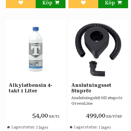
Lägg till i favoriter
Lägg till i favoriter
Alkylatbensin 4-
Anslutningsset
takt 1 Liter
Stuprör
Anslutningskit till stuprör
GreenLine
54,00
499,00
/
/
KR
FL
KR
FÖRP
Lagerstatus
Lagerstatus