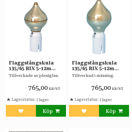
Flaggstångskula
Flaggstångskula
135/65 RIX 5-12m
135/65 RIX 5-12m
FORMENTA
FORMENTA
Tillverkade av plexiglas.
Tillverkad i mässing.
765,00
765,00
/
/
KR
ST
KR
ST
Lagerstatus
Lagerstatus
Lägg till i favoriter
Lägg till i favoriter