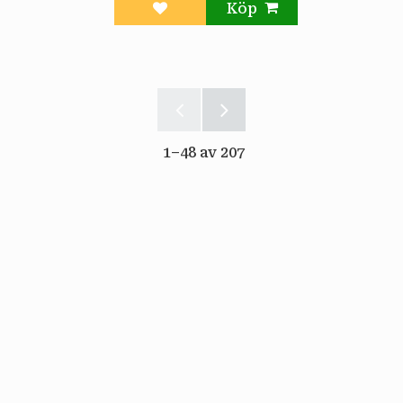
Lägg till i favoriter
1–
48
av
207