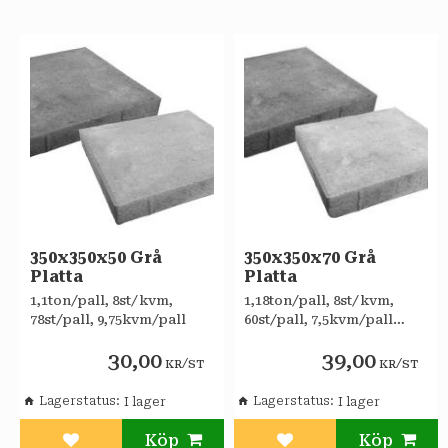
350x350x50 Grå
350x350x70 Grå
Platta
Platta
​1,1ton/pall, 8st/kvm,
1,18ton/pall, 8st/kvm,
78st/pall, 9,75kvm/pall
60st/pall, 7,5kvm/pall
Trafikklass 0
30,00
39,00
/
/
KR
ST
KR
ST
Lagerstatus
Lagerstatus