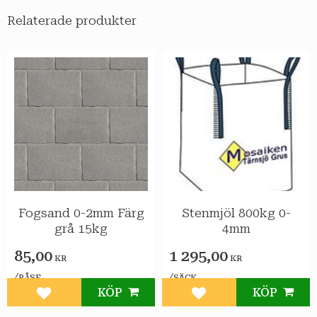
Relaterade produkter
Fogsand 0-2mm Färg
Stenmjöl 800kg 0-
grå 15kg
4mm
85,00
1 295,00
KR
KR
/
/
PÅSE
SÄCK
KÖP
KÖP
Lägg till i favoriter
Lägg till i favoriter