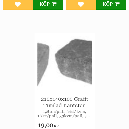
KÖP
KÖP
Lägg till i favoriter
Lägg till i favoriter
210x140x100 Grafit
Tumlad Kantsten
1,2ton/pall, 34st/kvm,
180st/pall, 5,3kvm/pall, 37,8
lpm/pall kantstöd,
19,00
4,8st/lpm
KR