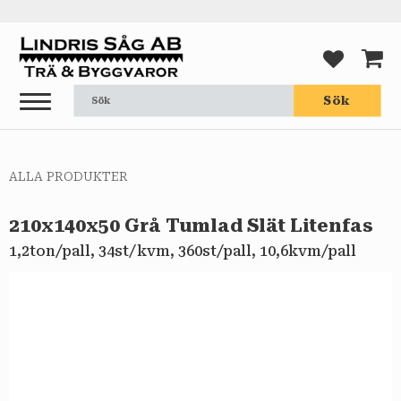
Meny
FAVORI
KUND
Sök
ALLA PRODUKTER
210x140x50 Grå Tumlad Slät Litenfas
1,2ton/pall, 34st/kvm, 360st/pall, 10,6kvm/pall