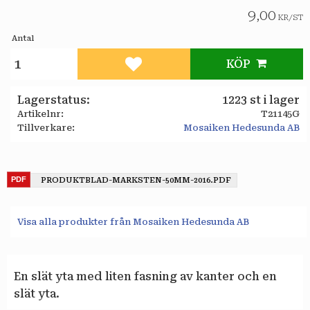
9,00
KR
/
ST
Antal
KÖP
Lägg till i favoriter
Lagerstatus
1223 st i lager
Artikelnr
T21145G
Tillverkare
Mosaiken Hedesunda AB
PRODUKTBLAD-MARKSTEN-50MM-2016.PDF
Visa alla produkter från Mosaiken Hedesunda AB
En slät yta med liten fasning av kanter och en
slät yta.