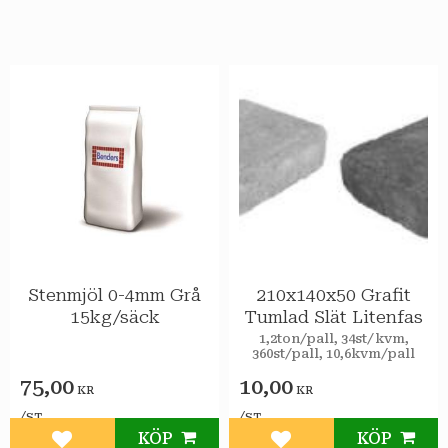
Stenmjöl 0-4mm Grå
210x140x50 Grafit
15kg/säck
Tumlad Slät Litenfas
​1,2ton/pall, 34st/kvm,
360st/pall, 10,6kvm/pall
75,00
10,00
KR
KR
/
/
ST
ST
KÖP
KÖP