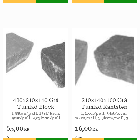
Lägg till i favoriter
Lägg till i favoriter
420x210x140 Grå
210x140x100 Grå
Tumlad Block
Tumlad Kantsten
1,35ton/pall, 17st/kvm,
​1,2ton/pall, 34st/kvm,
48st/pall, 2,83kvm/pall
180st/pall, 5,3kvm/pall, 37,8
lpm/pall kantstöd,
65,00
16,00
4,8st/lpm
KR
KR
/
/
ST
ST