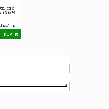
K, GEO-
N 1X15M
0
/
KR
RULL
KÖP
till i favoriter