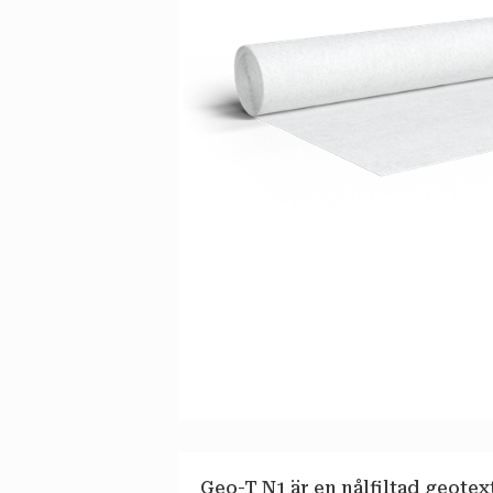
Geo-T N1 är en nålfiltad geotext