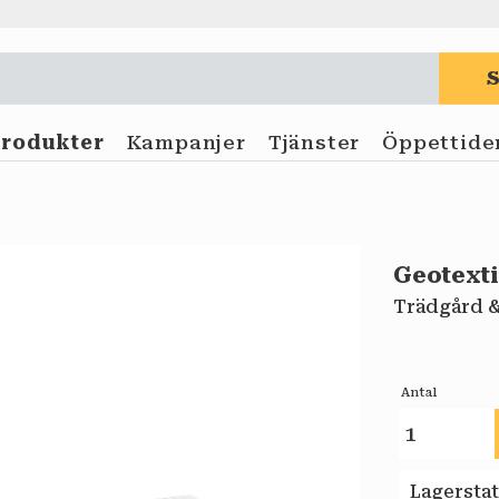
Produkter
Kampanjer
Tjänster
Öppettide
Geotexti
Trädgård &
Antal
Lagersta