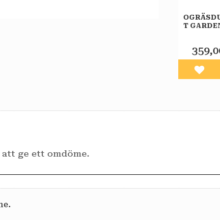
OGRÄSDU
T GARDE
359,0
Lägg 
me.