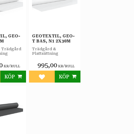
IL, GEO-
GEOTEXTIL, GEO-
5M
T BAS, N1 2X30M
, Trädgård
Trädgård &
ning
Plattsättning
0
995,00
/
/
KR
RULL
KR
RULL
KÖP
KÖP
till i favoriter
Lägg till i favoriter