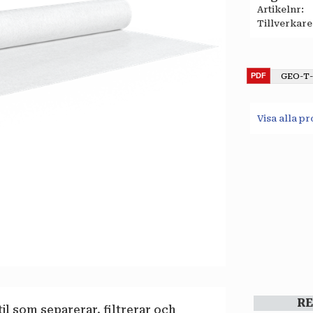
Artikelnr
Tillverkare
GEO-T
Visa alla p
R
il som separerar, filtrerar och