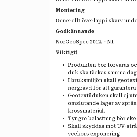
Montering
Generellt överlapp i skarv und
Godkännande
NorGeoSpec 2012, - N1
Viktigt!
Produkten bör förvaras och
duk ska täckas samma dag
I bruksmiljön skall geotex
nergrävd för att garantera
Geotextilduken skall ej ut
omslutande lager av spräng
krossmaterial.
Tyngre belastning bör ske 
Skall skyddas mot UV-strål
veckors exponering