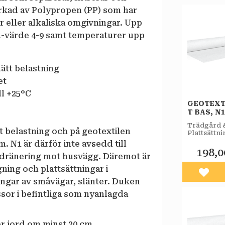
verkad av Polypropen (PP) som har
r eller alkaliska omgivningar. Upp
Ph-värde 4-9 samt temperaturer upp
ätt belastning
et
ll +25°C
GEOTEXT
T BAS, N
Trädgård 
 belastning och på geotextilen
Plattsättni
 N1 är därför inte avsedd till
198,0
r dränering mot husvägg. Däremot är
gning och plattsättningar i
Lägg 
ingar av småvägar, slänter. Duken
ssor i befintliga som nyanlagda
er jord om minst 20 cm.