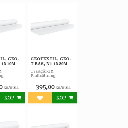
IL, GEO-
GEOTEXTIL, GEO-
1 1X10M
T BAS, N1 1X20M
&
Trädgård &
ng
Plattsättning
0
395,00
/
/
KR
RULL
KR
RULL
KÖP
KÖP
till i favoriter
Lägg till i favoriter