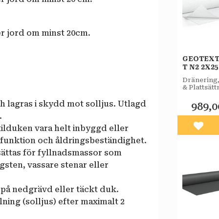
er jord om minst 20cm.
GEOTEXT
T N2 2X2
Dränering
& Plattsätt
 lagras i skydd mot solljus. Utlagd
989,0
.
tilduken vara helt inbyggd eller
Lägg 
 funktion och åldringsbeständighet.
sättas för fyllnadsmassor som
sten, vassare stenar eller
på nedgrävd eller täckt duk.
ning (solljus) efter maximalt 2