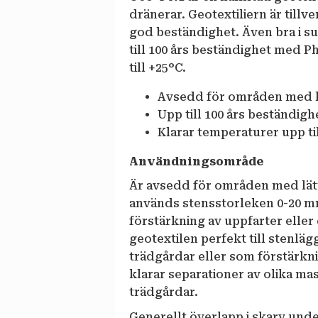
dränerar. Geotextiliern är till
god beständighet. Även bra i su
till 100 års beständighet med 
till +25°C.
Avsedd för områden med l
Upp till 100 års beständigh
Klarar temperaturer upp ti
Användningsområde
Är avsedd för områden med lätt
används stensstorleken 0-20 mm.
förstärkning av uppfarter elle
geotextilen perfekt till stenläg
trädgårdar eller som förstärkn
klarar separationer av olika ma
trädgårdar.
Generellt överlapp i skarv und