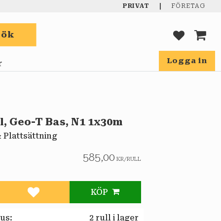
|
PRIVAT
FÖRETAG
Sök
FAVORIT
KUND
Logga in
r
l, Geo-T Bas, N1 1x30m
 Plattsättning
585,00
KR
/
RULL
KÖP
Lägg till i favoriter
tus
2 rull i lager