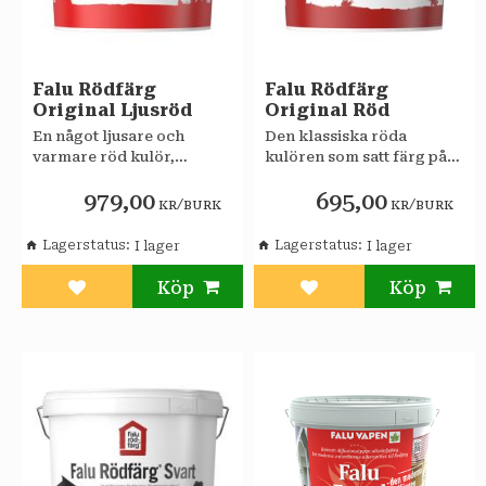
Falu Rödfärg
Falu Rödfärg
Original Ljusröd
Original Röd
En något ljusare och
Den klassiska röda
varmare röd kulör,
kulören som satt färg på
populär som variant på
ett helt land
979,00
695,00
den klassiskt röda.
/
/
KR
BURK
KR
BURK
Lagerstatus
Lagerstatus
Lägg till i favoriter
Lägg till i favoriter