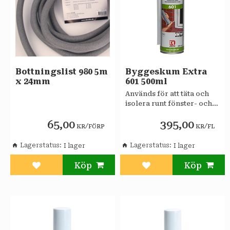
Bottningslist 980 5m
Byggeskum Extra
x 24mm
601 500ml
Används för att täta och
isolera runt fönster- och
dörrkarmar,
65,00
395,00
rörgenomföringar, i
/
/
KR
FÖRP
KR
FL
hålrum, mellan
väggelement m.m.
Lagerstatus
Lagerstatus
Lägg till i favoriter
Lägg till i favoriter