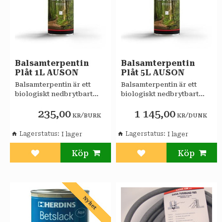
Balsamterpentin
Balsamterpentin
Plåt 1L AUSON
Plåt 5L AUSON
Balsamterpentin är ett
Balsamterpentin är ett
biologiskt nedbrytbart
biologiskt nedbrytbart
lösningsmedel som
lösningsmedel som
235,00
1 145,00
användes till spädning av
användes till spädning av
/
/
KR
BURK
KR
DUNK
trätjära, linolja, färger
trätjära, linolja, färger
m.m.
m.m.
Lagerstatus
Lagerstatus
Lägg till i favoriter
Lägg till i favoriter
Nyhet