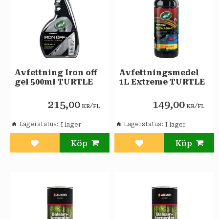
Avfettning Iron off
Avfettningsmedel
gel 500ml TURTLE
1L Extreme TURTLE
215,00
149,00
/
/
KR
FL
KR
FL
Lagerstatus
Lagerstatus
Lägg till i favoriter
Lägg till i favoriter