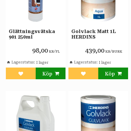
Glättningsvätska
Golvlack Matt 1L
901 250ml
HERDINS
98,00
439,00
/
/
KR
FL
KR
BURK
Lagerstatus
Lagerstatus
Lägg till i favoriter
Lägg till i favoriter