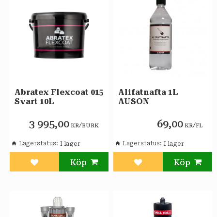
Abratex Flexcoat 015
Alifatnafta 1L
Svart 10L
AUSON
3 995,00
69,00
/
/
KR
BURK
KR
FL
Lagerstatus
Lagerstatus
Lägg till i favoriter
Lägg till i favoriter