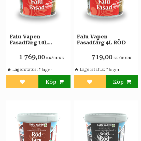
Falu Vapen
Falu Vapen
Fasadfärg 10L
Fasadfärg 4L RÖD
SVART
1 769,00
719,00
/
/
KR
BURK
KR
BURK
Lagerstatus
Lagerstatus
Lägg till i favoriter
Lägg till i favoriter