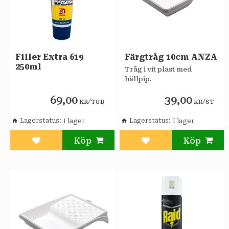
Filler Extra 619
Färgtråg 10cm ANZA
250ml
Tråg i vit plast med
hällpip.
69,00
39,00
/
/
KR
TUB
KR
ST
Lagerstatus
Lagerstatus
Lägg till i favoriter
Lägg till i favoriter