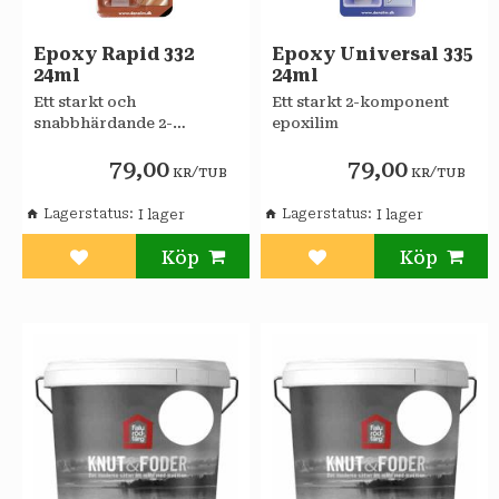
Epoxy Rapid 332
Epoxy Universal 335
24ml
24ml
Ett starkt och
Ett starkt 2-komponent
snabbhärdande 2-
epoxilim
komponent epoxilim
79,00
79,00
/
/
KR
TUB
KR
TUB
Lagerstatus
Lagerstatus
Lägg till i favoriter
Lägg till i favoriter