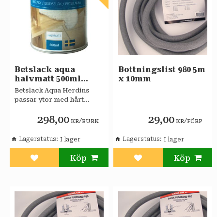
Betslack aqua
Bottningslist 980 5m
halvmatt 500ml
x 10mm
HERDINS
​Betslack Aqua Herdins
passar ytor med hårt
slitage.
298,00
29,00
/
/
KR
BURK
KR
FÖRP
Lagerstatus
Lagerstatus
Lägg till i favoriter
Lägg till i favoriter