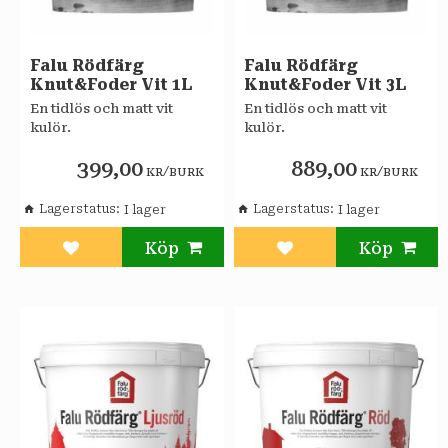
Falu Rödfärg
Falu Rödfärg
Knut&Foder Vit 1L
Knut&Foder Vit 3L
En tidlös och matt vit
En tidlös och matt vit
kulör.
kulör.
399,00
889,00
/
/
KR
BURK
KR
BURK
Lagerstatus
Lagerstatus
Lägg till i favoriter
Lägg till i favoriter