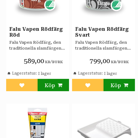
Falu Vapen Rödfärg
Falu Vapen Rödfärg
Röd
Svart
Falu Vapen Rödfärg, den
Falu Vapen Rödfärg, den
traditionella slamfärgen
traditionella slamfärgen
är gjord på linolja, mjöl,
är gjord på linolja, mjöl,
589,00
799,00
järnvitriol och
järnvitriol och
/
/
KR
BURK
KR
BURK
järnoxidpigment.
järnoxidpigment.
Lagerstatus
Lagerstatus
Lägg till i favoriter
Lägg till i favoriter