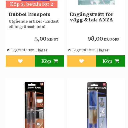
Köp 3, betala för 2
Dubbel limspets
Engångstvätt för
vägg & tak ANZA
Utgående artikel - Endast
ett begränsat antal.
5,00
98,00
/
/
KR
ST
KR
FÖRP
Lagerstatus
Lagerstatus
Lägg till i favoriter
Lägg till i favoriter