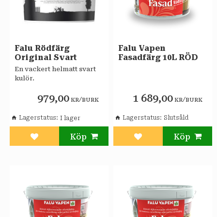
Falu Rödfärg
Falu Vapen
Original Svart
Fasadfärg 10L RÖD
En vackert helmatt svart
kulör.
979,00
1 689,00
/
/
KR
BURK
KR
BURK
Lagerstatus
Lagerstatus
Slutsåld
Lägg till i favoriter
Lägg till i favoriter