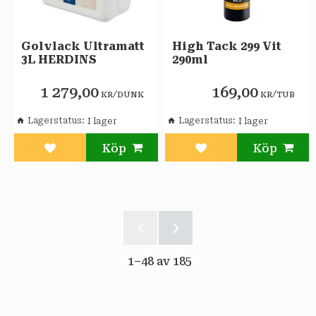
Golvlack Ultramatt
High Tack 299 Vit
3L HERDINS
290ml
1 279,00
169,00
/
/
KR
DUNK
KR
TUB
Lagerstatus
Lagerstatus
Lägg till i favoriter
Lägg till i favoriter
1–
48
av
185