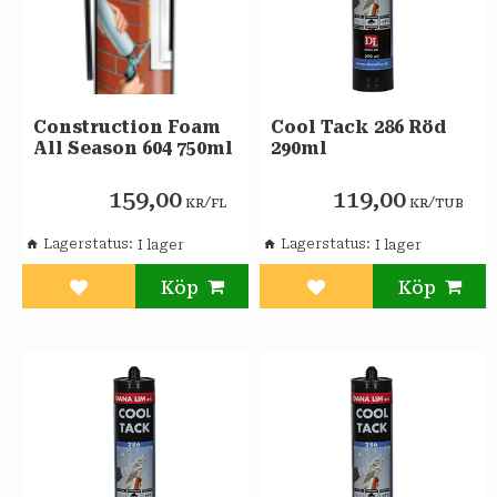
Construction Foam
Cool Tack 286 Röd
All Season 604 750ml
290ml
159,00
119,00
/
/
KR
FL
KR
TUB
Lagerstatus
Lagerstatus
Lägg till i favoriter
Lägg till i favoriter