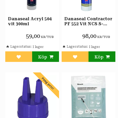
Danaseal Acryl 504
Danaseal Contractor
vit 300ml
PF 552 Vit NCS S-
0500-N 290ml
59,00
98,00
/
/
KR
TUB
KR
TUB
Lagerstatus
Lagerstatus
Lägg till i favoriter
Lägg till i favoriter
Pang pris!