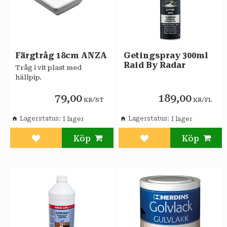
Färgtråg 18cm ANZA
Getingspray 300ml
Raid By Radar
Tråg i vit plast med
hällpip.
79,00
189,00
/
/
KR
ST
KR
FL
Lagerstatus
Lagerstatus
Lägg till i favoriter
Lägg till i favoriter