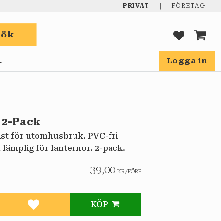
|
PRIVAT
FÖRETAG
Sök
FAVORIT
KUND
Logga in
r
s 2-Pack
ast för utomhusbruk. PVC-fri
 lämplig för lanternor. 2-pack.
39,00
KR
/
FÖRP
KÖP
Lägg till i favoriter