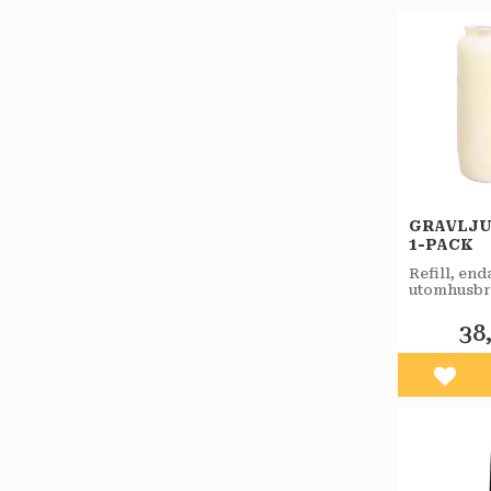
GRAVLJUS
1-PACK
Refill, end
utomhusbr
hylsa. Äve
för större 
38
Lägg 