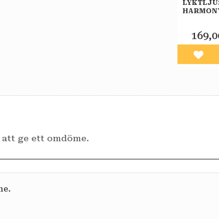
LYKTLJU
HARMONY
73X164M
169,0
Lägg 
me.