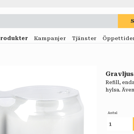
Produkter
Kampanjer
Tjänster
Öppettide
Gravlju
Refill, end
hylsa. Även
Antal