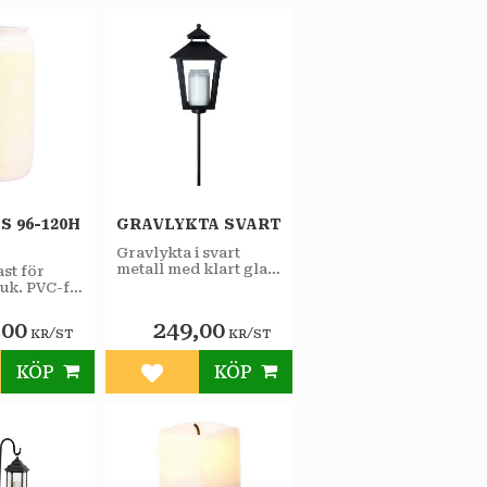
 96-120H
GRAVLYKTA SVART
Gravlykta i svart
metall med klart glas.
ast för
Storlek 14x14x24 cm.
uk. PVC-fri
3-delat markspett 56
n lämplig
cm.
lanternor.
,00
249,00
/
/
KR
ST
KR
ST
KÖP
KÖP
till i favoriter
Lägg till i favoriter