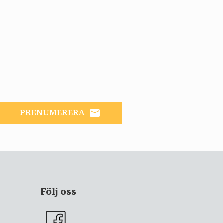
email
PRENUMERERA
Följ oss