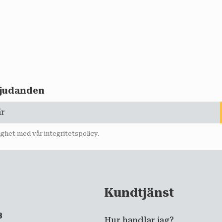
rbjudanden
lighet med vår
integritetspolicy
.
Kundtjänst
B
Hur handlar jag?