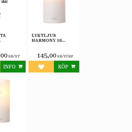
TA
LYKTLJUS
HARMONY 10
ON
59X104MM VITT
ND
,00
145,00
/
/
KR
ST
KR
FÖRP
INFO
KÖP
till i favoriter
Lägg till i favoriter