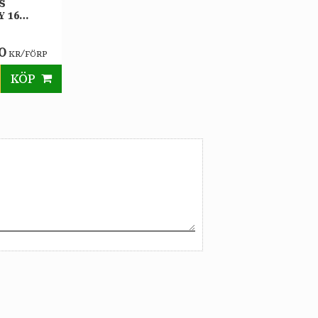
S
 16
M VITT
0
/
KR
FÖRP
KÖP
till i favoriter