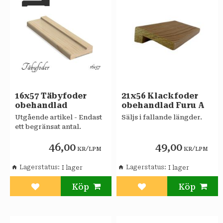
16x57 Täbyfoder
21x56 Klackfoder
obehandlad
obehandlad Furu A
​​​Utgående artikel - Endast
Säljs i fallande längder.
ett begränsat antal.
46,00
49,00
/
/
KR
LPM
KR
LPM
Lagerstatus
Lagerstatus
Lägg till i favoriter
Lägg till i favoriter