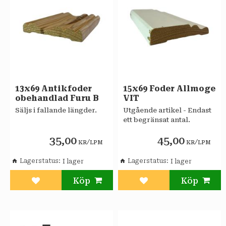
13x69 Antikfoder
15x69 Foder Allmoge
obehandlad Furu B
VIT
Säljs i fallande längder.
​​​Utgående artikel - Endast
ett begränsat antal.
35,00
45,00
/
/
KR
LPM
KR
LPM
Lagerstatus
Lagerstatus
Lägg till i favoriter
Lägg till i favoriter