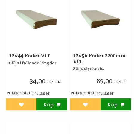
12x44 Foder VIT
12x56 Foder 2200mm
VIT
Säljs i fallande längder.
Säljs styckevis.
34,00
89,00
/
/
KR
LPM
KR
ST
Lagerstatus
Lagerstatus
Lägg till i favoriter
Lägg till i favoriter