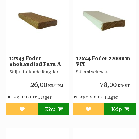
12x43 Foder
12x44 Foder 2200mm
obehandlad Furu A
VIT
Säljs i fallande längder.
Säljs styckevis.
26,00
78,00
/
/
KR
LPM
KR
ST
Lagerstatus
Lagerstatus
Lägg till i favoriter
Lägg till i favoriter