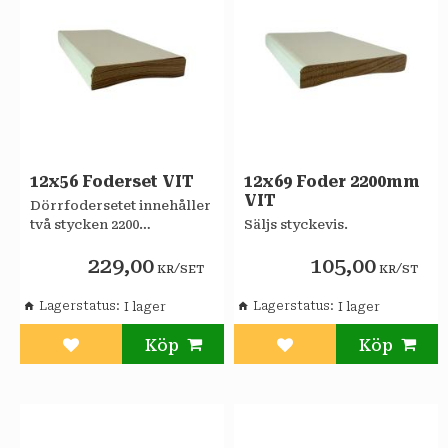
12x56 Foderset VIT
12x69 Foder 2200mm
VIT
Dörrfodersetet innehåller
två stycken 2200
Säljs styckevis.
millimeters dörrfoder
229,00
105,00
samt ett överstycke på
/
/
KR
SET
KR
ST
1100 millimeter.
Lagerstatus
Lagerstatus
Lägg till i favoriter
Lägg till i favoriter