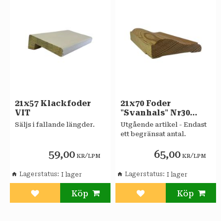
21x57 Klackfoder
21x70 Foder
VIT
"Svanhals" Nr30
obehandlad Furu A
Säljs i fallande längder.
Utgående artikel - Endast
ett begränsat antal.
59,00
65,00
/
/
KR
LPM
KR
LPM
Lagerstatus
Lagerstatus
Lägg till i favoriter
Lägg till i favoriter