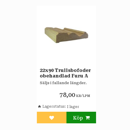
22x90 Trullsbofoder
obehandlad Furu A
Säljs i fallande längder.
78,00
/
KR
LPM
Lagerstatus
Lägg till i favoriter