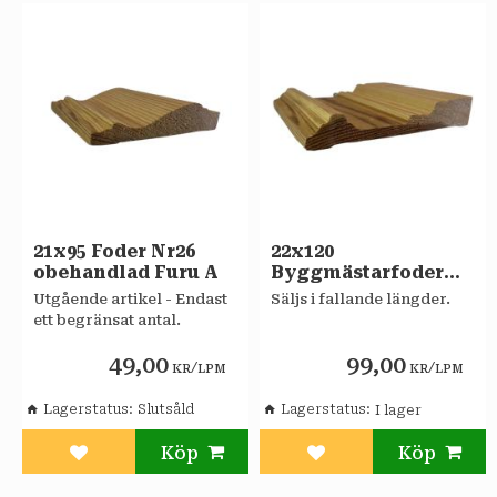
21x95 Foder Nr26
22x120
obehandlad Furu A
Byggmästarfoder
obehandlad Furu A
Utgående artikel - Endast
Säljs i fallande längder.
ett begränsat antal.
49,00
99,00
/
/
KR
LPM
KR
LPM
Lagerstatus
Slutsåld
Lagerstatus
Lägg till i favoriter
Lägg till i favoriter