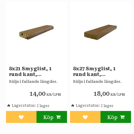
8x21 Smyglist, 1
8x27 Smyglist, 1
rund kant,
rund kant,
obehandlad Furu A
obehandlad Furu A
Säljs i fallande längder.
Säljs i fallande längder.
14,00
18,00
/
/
KR
LPM
KR
LPM
Lagerstatus
Lagerstatus
Lägg till i favoriter
Lägg till i favoriter