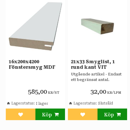
16x200x4200
21x33 Smyglist, 1
Fönstersmyg MDF
rund kant VIT
Utgående artikel - Endast
ett begränsat antal.
585,00
32,00
/
/
KR
ST
KR
LPM
Lagerstatus
Lagerstatus
Slutsåld
Lägg till i favoriter
Lägg till i favoriter