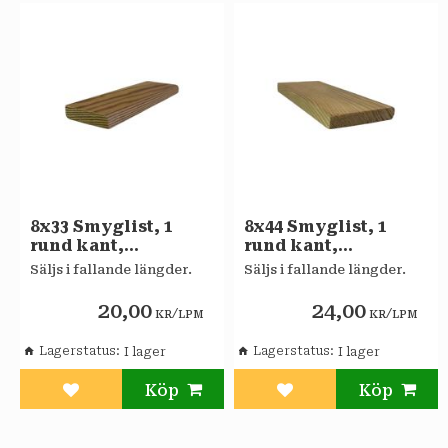
8x33 Smyglist, 1
8x44 Smyglist, 1
rund kant,
rund kant,
obehandlad Furu A
obehandlad Furu A
Säljs i fallande längder.
Säljs i fallande längder.
20,00
24,00
/
/
KR
LPM
KR
LPM
Lagerstatus
Lagerstatus
Lägg till i favoriter
Lägg till i favoriter