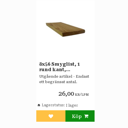
8x56 Smyglist, 1
rund kant,
obehandlad Furu A
Utgående artikel - Endast
ett begränsat antal.
26,00
/
KR
LPM
Lagerstatus
Lägg till i favoriter