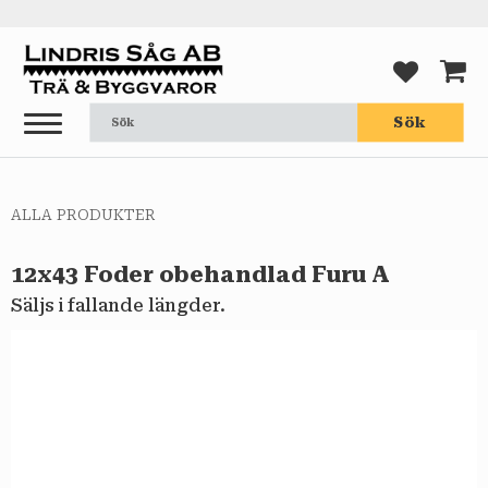
Meny
FAVORI
KUND
Sök
ALLA PRODUKTER
12x43 Foder obehandlad Furu A
Säljs i fallande längder.