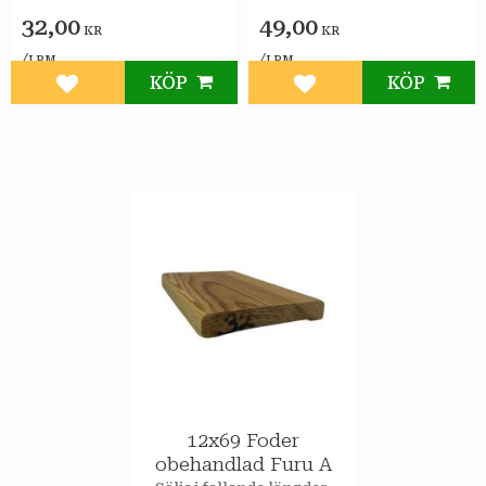
32,00
49,00
KR
KR
/
/
LPM
LPM
KÖP
KÖP
Lägg till i favoriter
Lägg till i favoriter
12x69 Foder
obehandlad Furu A