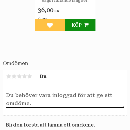
Säljs i fallande längder.
36,00
KR
/
LPM
KÖP
Lägg till i favoriter
Omdömen
Du
Bli den första att lämna ett omdöme.