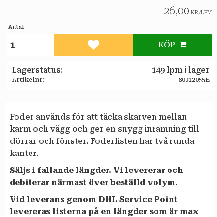
26,00
KR
/
LPM
Antal
KÖP
Lägg till i favoriter
Lagerstatus
149 lpm i lager
Artikelnr
80012055E
Foder används för att täcka skarven mellan
karm och vägg och ger en snygg inramning till
dörrar och fönster. Foderlisten har två runda
kanter.
Säljs i fallande längder. Vi levererar och
debiterar närmast över beställd volym.
Vid leverans genom DHL Service Point
levereras listerna på en längder som är max