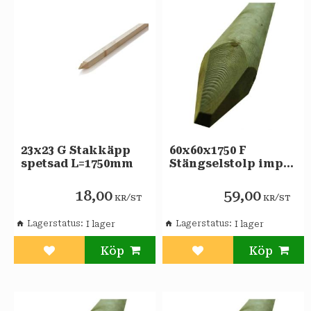
23x23 G Stakkäpp
60x60x1750 F
spetsad L=1750mm
Stängselstolp imp
NTR A
18,00
59,00
/
/
KR
ST
KR
ST
Lagerstatus
Lagerstatus
Lägg till i favoriter
Lägg till i favoriter