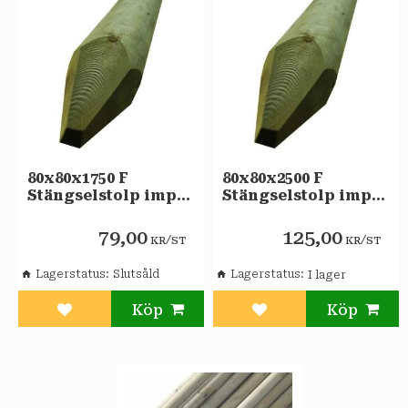
80x80x1750 F
80x80x2500 F
Stängselstolp imp
Stängselstolp imp
NTR A
NTR A
79,00
125,00
/
/
KR
ST
KR
ST
Lagerstatus
Slutsåld
Lagerstatus
Lägg till i favoriter
Lägg till i favoriter