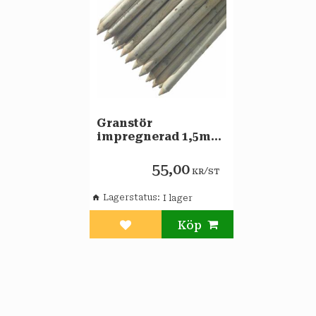
Granstör
impregnerad 1,5m
4cm
55,00
/
KR
ST
Lagerstatus
Lägg till i favoriter