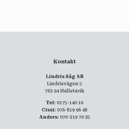
email
PRENUMERERA
Kontakt
Lindris Såg AB
Lindrisvägen 5
763 94 Hallstavik
Tel
: 0175-140 10
Cissi
: 076-819 96 48
Anders
: 070-219 70 35