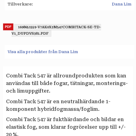
Tillverkare
Dana Lim
1698651559-V7AK0X2M547COMBITACK-SE-TD-
V1_DUPDVS381.PDF
Visa alla produkter från Dana Lim
Combi Tack 547 är allroundprodukten som kan
användas till både fogar, tätningar, monterings-
och limuppgifter.
Combi Tack 547 är en neutralhärdande 1-
komponent hybridfogmassa/foglim.
Combi Tack 547 är fukthärdande och bildar en
elastisk fog, som klarar fogrörelser upp till +/-
20 %.