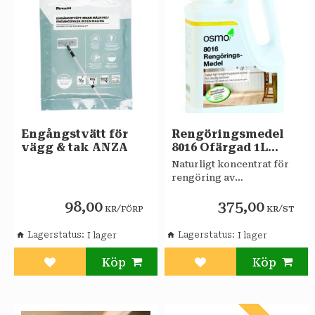
Engångstvätt för
Rengöringsmedel
vägg & tak ANZA
8016 Ofärgad 1L
OSMO
​Naturligt koncentrat för
rengöring av
hårdvaxoljade och oljade
98,00
375,00
golv.
/
/
KR
FÖRP
KR
ST
Lagerstatus
Lagerstatus
Lägg till i favoriter
Lägg till i favoriter