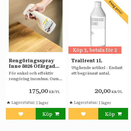
Pang pris!
Köp 3, betala för 2
Rengöringsspray
Trallrent 1L
Inne 8026 Ofärgad
Utgående artikel - Endast
0,5L OSMO
För enkel och effektiv
ett begränsat antal.
rengöring inomhus. Osmo
8026 Rengöringsspray är
175,00
20,00
färdig att använda.
/
/
KR
FL
KR
FL
Lagerstatus
Lagerstatus
Lägg till i favoriter
Lägg till i favoriter