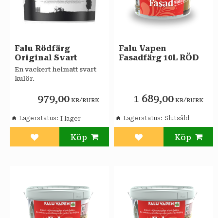
Falu Rödfärg
Falu Vapen
Original Svart
Fasadfärg 10L RÖD
En vackert helmatt svart
kulör.
979,00
1 689,00
/
/
KR
BURK
KR
BURK
Lagerstatus
Lagerstatus
Slutsåld
Lägg till i favoriter
Lägg till i favoriter