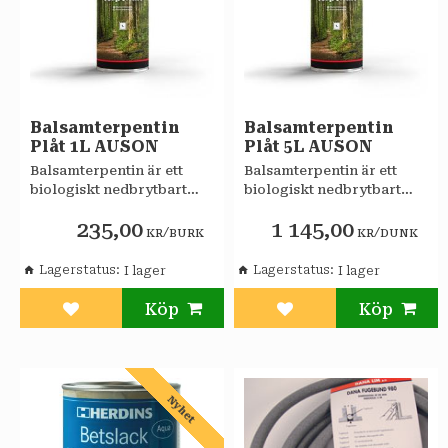
Balsamterpentin
Balsamterpentin
Plåt 1L AUSON
Plåt 5L AUSON
Balsamterpentin är ett
Balsamterpentin är ett
biologiskt nedbrytbart
biologiskt nedbrytbart
lösningsmedel som
lösningsmedel som
235,00
1 145,00
användes till spädning av
användes till spädning av
/
/
KR
BURK
KR
DUNK
trätjära, linolja, färger
trätjära, linolja, färger
m.m.
m.m.
Lagerstatus
Lagerstatus
Lägg till i favoriter
Lägg till i favoriter
Nyhet