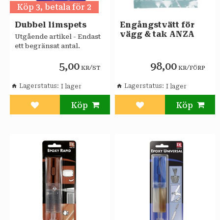
Köp 3, betala för 2
Dubbel limspets
Engångstvätt för
vägg & tak ANZA
Utgående artikel - Endast
ett begränsat antal.
5,00
98,00
/
/
KR
ST
KR
FÖRP
Lagerstatus
Lagerstatus
Lägg till i favoriter
Lägg till i favoriter