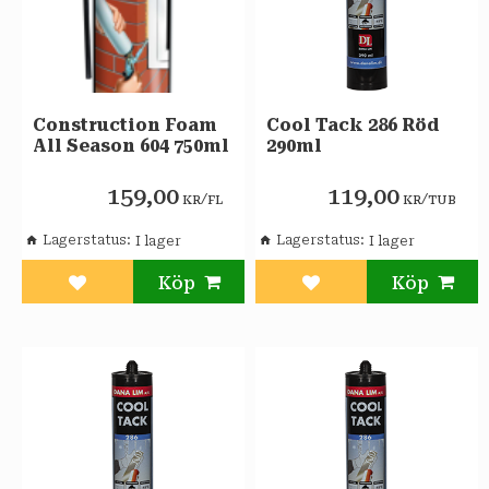
Construction Foam
Cool Tack 286 Röd
All Season 604 750ml
290ml
159,00
119,00
/
/
KR
FL
KR
TUB
Lagerstatus
Lagerstatus
Lägg till i favoriter
Lägg till i favoriter