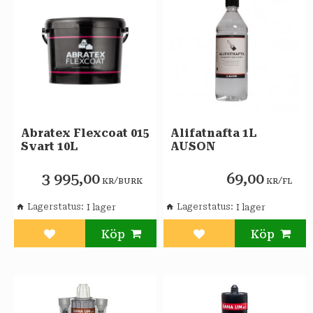
Abratex Flexcoat 015
Alifatnafta 1L
Svart 10L
AUSON
3 995,00
69,00
/
/
KR
BURK
KR
FL
Lagerstatus
Lagerstatus
Lägg till i favoriter
Lägg till i favoriter