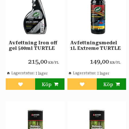
Avfettning Iron off
Avfettningsmedel
gel 500ml TURTLE
1L Extreme TURTLE
215,00
149,00
/
/
KR
FL
KR
FL
Lagerstatus
Lagerstatus
Lägg till i favoriter
Lägg till i favoriter