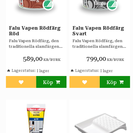
Falu Vapen Rödfärg
Falu Vapen Rödfärg
Röd
Svart
Falu Vapen Rödfärg, den
Falu Vapen Rödfärg, den
traditionella slamfärgen
traditionella slamfärgen
är gjord på linolja, mjöl,
är gjord på linolja, mjöl,
589,00
799,00
järnvitriol och
järnvitriol och
/
/
KR
BURK
KR
BURK
järnoxidpigment.
järnoxidpigment.
Lagerstatus
Lagerstatus
Lägg till i favoriter
Lägg till i favoriter