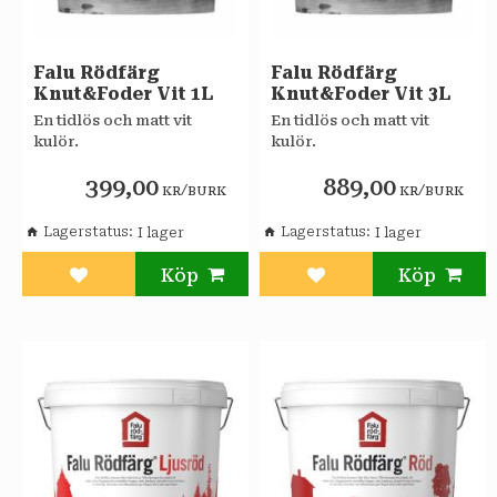
Falu Rödfärg
Falu Rödfärg
Knut&Foder Vit 1L
Knut&Foder Vit 3L
En tidlös och matt vit
En tidlös och matt vit
kulör.
kulör.
399,00
889,00
/
/
KR
BURK
KR
BURK
Lagerstatus
Lagerstatus
Lägg till i favoriter
Lägg till i favoriter