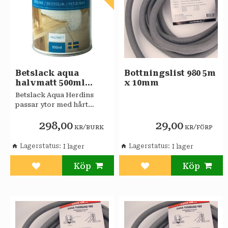
Betslack aqua
Bottningslist 980 5m
halvmatt 500ml
x 10mm
HERDINS
​Betslack Aqua Herdins
passar ytor med hårt
slitage.
298,00
29,00
/
/
KR
BURK
KR
FÖRP
Lagerstatus
Lagerstatus
Lägg till i favoriter
Lägg till i favoriter