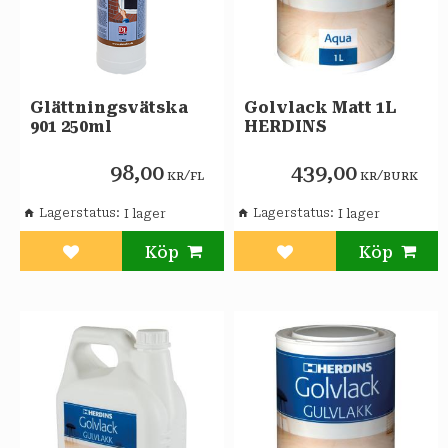
Glättningsvätska
Golvlack Matt 1L
901 250ml
HERDINS
98,00
439,00
/
/
KR
FL
KR
BURK
Lagerstatus
Lagerstatus
Lägg till i favoriter
Lägg till i favoriter