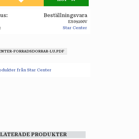
Lägg till i favoriter
tus
Beställningsvara
ES09200V
Star Center
ENTER-FORRADSDORRAR-LU.PDF
rodukter från Star Center
ELATERADE PRODUKTER