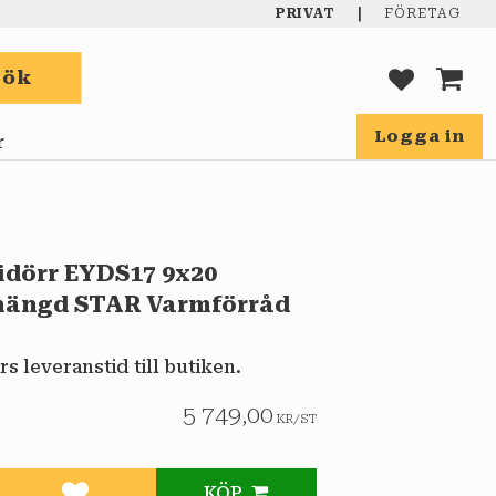
|
PRIVAT
FÖRETAG
Sök
FAVORIT
KUND
Logga in
r
dörr EYDS17 9x20
hängd STAR Varmförråd
rs leveranstid till butiken.
5 749,00
KR
/
ST
KÖP