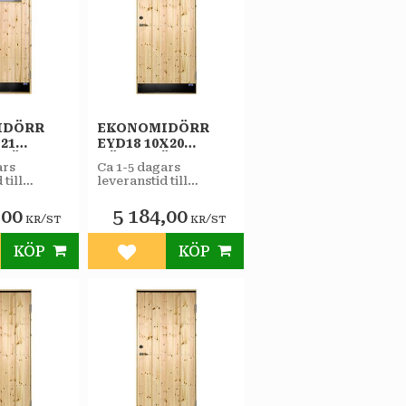
IDÖRR
EKONOMIDÖRR
21
EYD18 10X20
RHÄNGD
HÖGERHÄNGD
ars
Ca 1-5 dagars
STAR
 till
leveranstid till
RÅD 2-
VARMFÖRRÅD
butiken.
OLERRUTA
,00
5 184,00
/
/
KR
ST
KR
ST
KÖP
KÖP
till i favoriter
Lägg till i favoriter