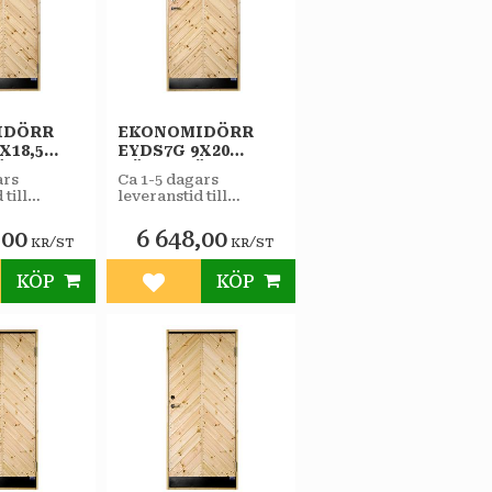
IDÖRR
EKONOMIDÖRR
X18,5
EYDS7G 9X20
ÄNGD
HÖGERHÄNGD
ars
Ca 1-5 dagars
STAR
 till
leveranstid till
RRÅD
VARMFÖRRÅD
butiken.
-GLAS
SPORT 2-GLAS
,00
6 648,00
/
/
KR
ST
KR
ST
KÖP
KÖP
till i favoriter
Lägg till i favoriter