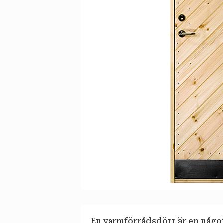
En varmförrådsdörr är en något 