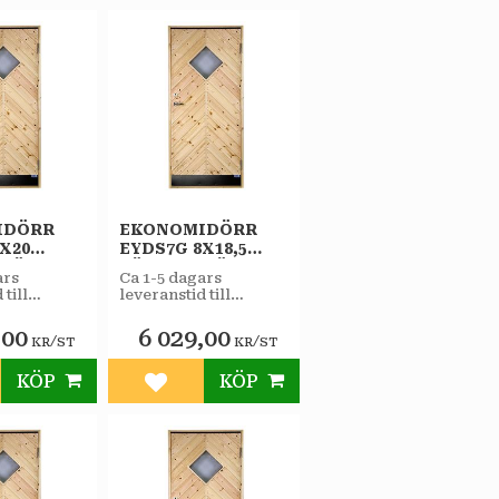
IDÖRR
EKONOMIDÖRR
X20
EYDS7G 8X18,5
RHÄNGD
VÄNSTERHÄNGD
ars
Ca 1-5 dagars
STAR
 till
leveranstid till
RRÅD
VARMFÖRRÅD
butiken.
-GLAS
SPORT 2-GLAS
,00
6 029,00
/
/
KR
ST
KR
ST
KÖP
KÖP
till i favoriter
Lägg till i favoriter