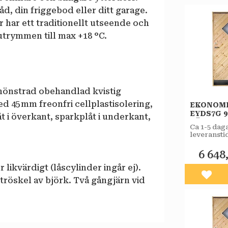
åd, din friggebod eller ditt garage.
 har ett traditionellt utseende och
utrymmen till max +18 °C.
mönstrad obehandlad kvistig
 45 mm freonfri cellplastisolering,
EKONOM
EYDS7G 9
 i överkant, sparkplåt i underkant,
VÄNSTE
Ca 1-5 dag
STAR
leveranstid
VARMFÖ
butiken.
SPORT 2
6 648
r likvärdigt (låscylinder ingår ej).
Lägg 
 tröskel av björk. Två gångjärn vid