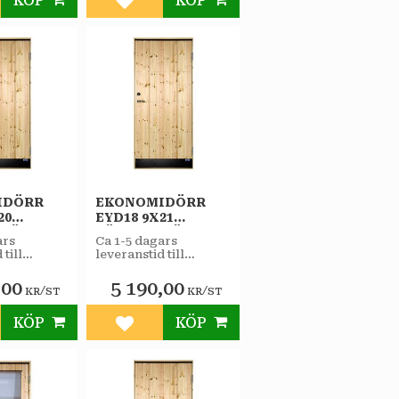
KÖP
KÖP
till i favoriter
Lägg till i favoriter
IDÖRR
EKONOMIDÖRR
20
EYD18 9X21
RHÄNGD
VÄNSTERHÄNGD
ars
Ca 1-5 dagars
STAR
 till
leveranstid till
RRÅD
VARMFÖRRÅD
butiken.
,00
5 190,00
/
/
KR
ST
KR
ST
KÖP
KÖP
till i favoriter
Lägg till i favoriter