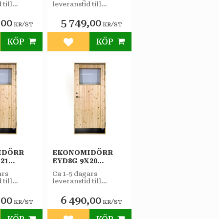
STAR
 till
leveranstid till
RRÅD
VARMFÖRRÅD
butiken.
SPORT
,00
5 749,00
/
/
KR
ST
KR
ST
KÖP
KÖP
till i favoriter
Lägg till i favoriter
IDÖRR
EKONOMIDÖRR
21
EYD8G 9X20
RHÄNGD
HÖGERHÄNGD
ars
Ca 1-5 dagars
STAR
 till
leveranstid till
RÅD 2-
VARMFÖRRÅD 2-
butiken.
OLERRUTA
GLAS ISOLERRUTA
,00
6 490,00
/
/
KR
ST
KR
ST