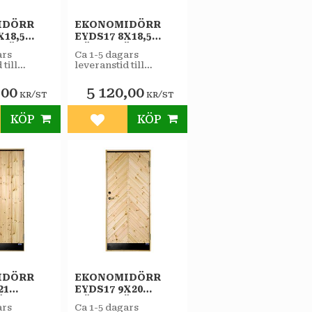
IDÖRR
EKONOMIDÖRR
X18,5
EYDS17 8X18,5
RHÄNGD
HÖGERHÄNGD
ars
Ca 1-5 dagars
STAR
 till
leveranstid till
RRÅD
VARMFÖRRÅD
butiken.
SPORT
,00
5 120,00
/
/
KR
ST
KR
ST
KÖP
KÖP
till i favoriter
Lägg till i favoriter
IDÖRR
EKONOMIDÖRR
21
EYDS17 9X20
ÄNGD
HÖGERHÄNGD
ars
Ca 1-5 dagars