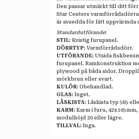
Den passar utmärkt till ditt förr
Star Centers varmförrådsdörrar
är avsedda för lätt uppvärmda 
Standardutförande
:
STIL:
Kvistig furupanel.
DÖRRTYP:
Varmförrådsdörr.
UTFÖRANDE:
Utsida fiskbens
furupanel. Ramkonstruktion med
plywood på båda sidor. Dropplåt
mörkbrun eller svart.
KULÖR:
Obehandlad.
GLAS:
Inget.
LÅSKISTA:
Låskista typ 565 elle
KARM:
Karm i furu, 42 x 105 mm,
modulhöjd 20 eller lägre.
TILLVAL:
Inga.