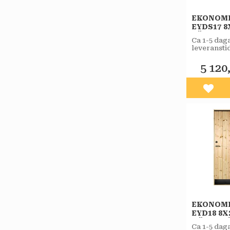
EKONOM
EYDS17 8
VÄNSTE
Ca 1-5 dag
STAR
leveranstid
VARMFÖ
butiken.
SPORT
5 120
Lägg 
EKONOM
EYD18 8X
HÖGERH
Ca 1-5 dag