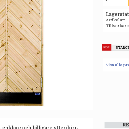
Lagersta
Artikelnr
Tillverkare
STARC
Visa alla p
R
enklare och billigare ytterdörr.