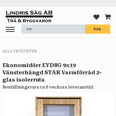
Meny
FAVORI
KUND
Sök
ALLA PRODUKTER
Ekonomidörr EYD8G 9x19
Vänsterhängd STAR Varmförråd 2-
glas isolerruta
Beställningsvara ca 8 veckors leveranstid.