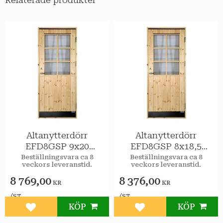
Relaterade produkter
Altanytterdörr
Altanytterdörr
EFD8GSP 9x20
EFD8GSP 8x18,5
Högerhängd STAR
Högerhängd STAR
Beställningsvara ca 8
Beställningsvara ca 8
veckors leveranstid.
veckors leveranstid.
Varmförråd Klar
Varmförråd Klar
spröjs
spröjs
8 769,00
8 376,00
KR
KR
/
/
ST
ST
KÖP
KÖP
Lägg till i favoriter
Lägg till i favoriter