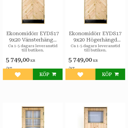
Ekonomidörr EYDS17
Ekonomidörr EYDS17
9x20 Vänsterhängd
9x20 Högerhängd
STAR Varmförråd
STAR Varmförråd
Ca 1-5 dagars leveranstid
Ca 1-5 dagars leveranstid
till butiken.
till butiken.
Sport
Sport
5 749,00
5 749,00
KR
KR
/
/
ST
ST
KÖP
KÖP
Lägg till i favoriter
Lägg till i favoriter