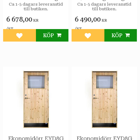
STAR Varmförråd 2-
STAR Varmförråd 2-
Ca 1-5 dagars leveranstid
Ca 1-5 dagars leveranstid
till butiken.
till butiken.
glas isolerruta
glas isolerruta
6 678,00
6 490,00
KR
KR
/
/
ST
ST
KÖP
KÖP
Lägg till i favoriter
Lägg till i favoriter
Ekonomidörr EYD8G
Ekonomidörr EYD8G