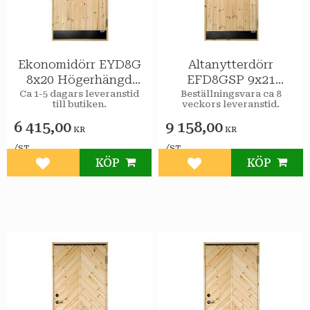
Ekonomidörr EYD8G
Altanytterdörr
8x20 Högerhängd
EFD8GSP 9x21
STAR Varmförråd 2-
Högerhängd STAR
Ca 1-5 dagars leveranstid
Beställningsvara ca 8
till butiken.
veckors leveranstid.
glas isolerruta
Varmförråd Klarglas
spröjs
6 415,00
9 158,00
KR
KR
/
/
ST
ST
KÖP
KÖP
Lägg till i favoriter
Lägg till i favoriter