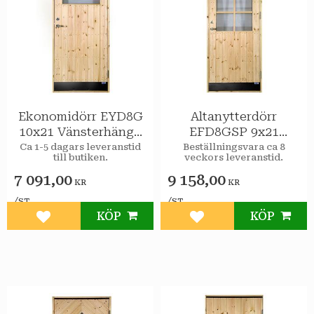
Ekonomidörr EYD8G
Altanytterdörr
10x21 Vänsterhängd
EFD8GSP 9x21
STAR Varmförråd 2-
Vänsterhängd STAR
Ca 1-5 dagars leveranstid
Beställningsvara ca 8
till butiken.
veckors leveranstid.
glas isolerruta
Varmförråd Klarglas
spröjs
7 091,00
9 158,00
KR
KR
/
/
ST
ST
KÖP
KÖP
Lägg till i favoriter
Lägg till i favoriter