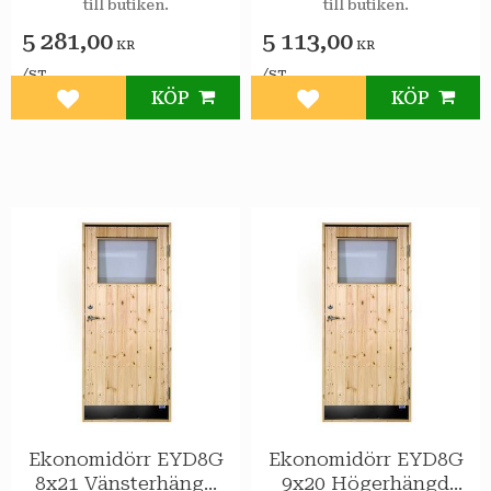
till butiken.
till butiken.
5 281,00
5 113,00
KR
KR
/
/
ST
ST
KÖP
KÖP
Lägg till i favoriter
Lägg till i favoriter
Ekonomidörr EYD8G
Ekonomidörr EYD8G
8x21 Vänsterhängd
9x20 Högerhängd