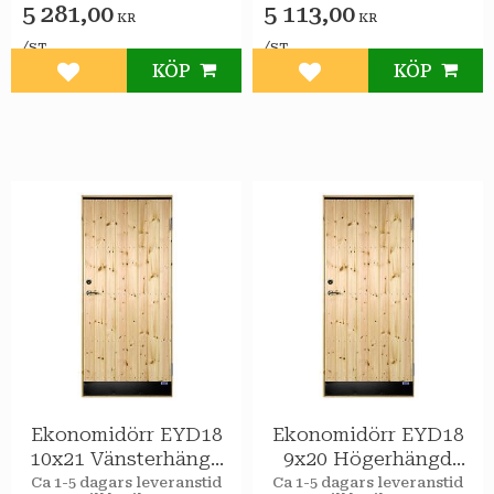
5 281,00
5 113,00
KR
KR
/
/
ST
ST
KÖP
KÖP
Lägg till i favoriter
Lägg till i favoriter
Ekonomidörr EYD18
Ekonomidörr EYD18
10x21 Vänsterhängd
9x20 Högerhängd
STAR Varmförråd
STAR Varmförråd
Ca 1-5 dagars leveranstid
Ca 1-5 dagars leveranstid