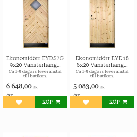
Ekonomidörr EYDS7G
Ekonomidörr EYD18
9x20 Vänsterhängd
8x20 Vänsterhängd
STAR Varmförråd
Varmförråd STAR
Ca 1-5 dagars leveranstid
Ca 1-5 dagars leveranstid
till butiken.
till butiken.
Sport 2-glas
6 648,00
5 083,00
KR
KR
/
/
ST
ST
KÖP
KÖP
Lägg till i favoriter
Lägg till i favoriter