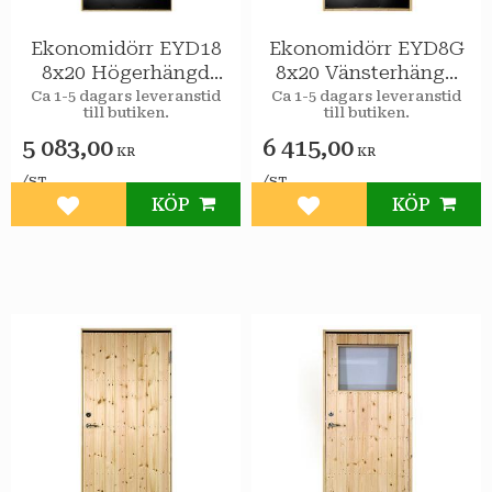
Ekonomidörr EYD18
Ekonomidörr EYD8G
8x20 Högerhängd
8x20 Vänsterhängd
STAR Varmförråd
STAR Varmförråd 2-
Ca 1-5 dagars leveranstid
Ca 1-5 dagars leveranstid
till butiken.
till butiken.
glas isolerruta
5 083,00
6 415,00
KR
KR
/
/
ST
ST
KÖP
KÖP
Lägg till i favoriter
Lägg till i favoriter