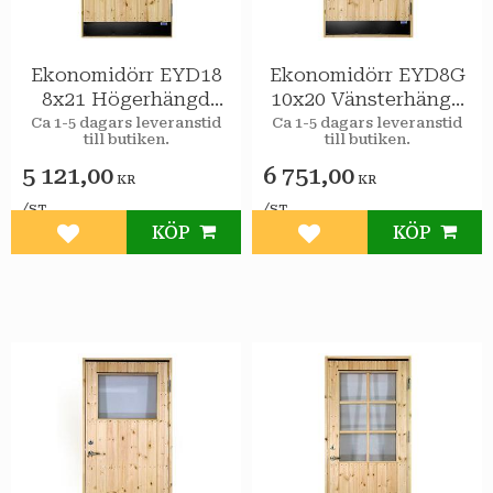
Ekonomidörr EYD18
Ekonomidörr EYD8G
8x21 Högerhängd
10x20 Vänsterhängd
STAR Varmförråd
STAR Varmförråd 2-
Ca 1-5 dagars leveranstid
Ca 1-5 dagars leveranstid
till butiken.
till butiken.
glas isolerruta
5 121,00
6 751,00
KR
KR
/
/
ST
ST
KÖP
KÖP
Lägg till i favoriter
Lägg till i favoriter