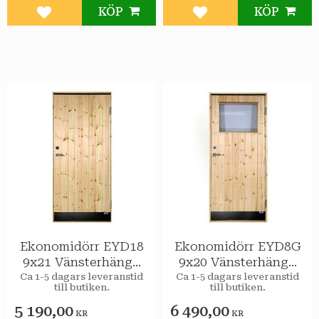
KÖP
KÖP
Lägg till i favoriter
Lägg till i favoriter
Ekonomidörr EYD18
Ekonomidörr EYD8G
9x21 Vänsterhängd
9x20 Vänsterhängd
STAR Varmförråd
STAR Varmförråd 2-
Ca 1-5 dagars leveranstid
Ca 1-5 dagars leveranstid
till butiken.
till butiken.
glas isolerruta
5 190,00
6 490,00
KR
KR