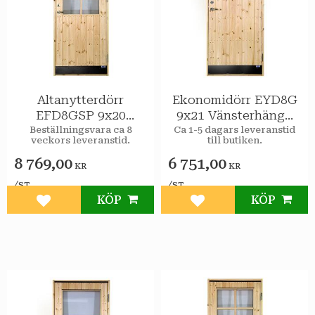
Altanytterdörr
Ekonomidörr EYD8G
EFD8GSP 9x20
9x21 Vänsterhängd
Vänsterhängd STAR
STAR Varmförråd 2-
Beställningsvara ca 8
Ca 1-5 dagars leveranstid
veckors leveranstid.
till butiken.
Varmförråd Klar
glas isolerruta
spröjs
8 769,00
6 751,00
KR
KR
/
/
ST
ST
KÖP
KÖP
Lägg till i favoriter
Lägg till i favoriter