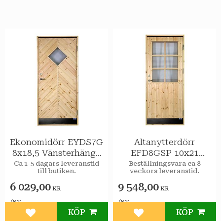
Ekonomidörr EYDS7G
Altanytterdörr
8x18,5 Vänsterhängd
EFD8GSP 10x21
STAR Varmförråd
Vänsterhängd STAR
Ca 1-5 dagars leveranstid
Beställningsvara ca 8
till butiken.
veckors leveranstid.
Sport 2-glas
Varmförråd Klarglas
spröjs
6 029,00
9 548,00
KR
KR
/
/
ST
ST
KÖP
KÖP
Lägg till i favoriter
Lägg till i favoriter