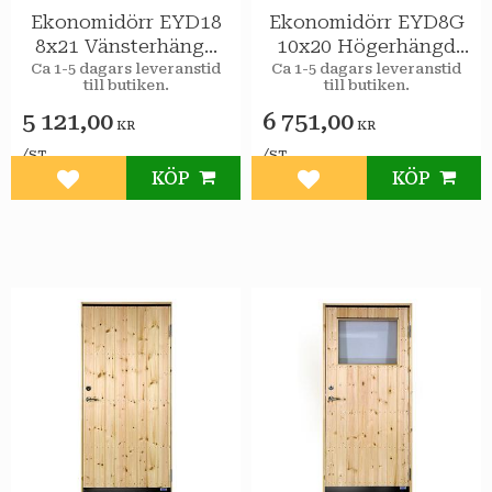
Ekonomidörr EYD18
Ekonomidörr EYD8G
8x21 Vänsterhängd
10x20 Högerhängd
STAR Varmförråd
STAR Varmförråd 2-
Ca 1-5 dagars leveranstid
Ca 1-5 dagars leveranstid
till butiken.
till butiken.
glas isolerruta
5 121,00
6 751,00
KR
KR
/
/
ST
ST
KÖP
KÖP
Lägg till i favoriter
Lägg till i favoriter