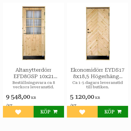
Altanytterdörr
Ekonomidörr EYDS17
EFD8GSP 10x21
8x18,5 Högerhängd
Högerhängd STAR
STAR Varmförråd
Beställningsvara ca 8
Ca 1-5 dagars leveranstid
veckors leveranstid.
till butiken.
Varmförråd Klarglas
Sport
spröjs
9 548,00
5 120,00
KR
KR
/
/
ST
ST
KÖP
KÖP
Lägg till i favoriter
Lägg till i favoriter