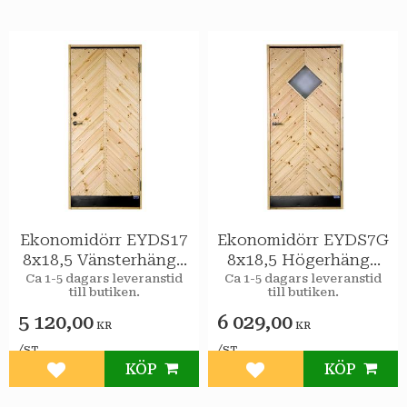
Ekonomidörr EYDS17
Ekonomidörr EYDS7G
8x18,5 Vänsterhängd
8x18,5 Högerhängd
STAR Varmförråd
STAR Varmförråd
Ca 1-5 dagars leveranstid
Ca 1-5 dagars leveranstid
till butiken.
till butiken.
Sport
Sport 2-glas
5 120,00
6 029,00
KR
KR
/
/
ST
ST
KÖP
KÖP
Lägg till i favoriter
Lägg till i favoriter