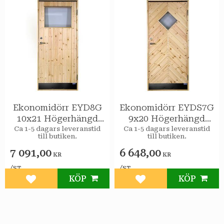
Ekonomidörr EYD8G
Ekonomidörr EYDS7G
10x21 Högerhängd
9x20 Högerhängd
STAR Varmförråd 2-
STAR Varmförråd
Ca 1-5 dagars leveranstid
Ca 1-5 dagars leveranstid
till butiken.
till butiken.
glas isolerruta
Sport 2-glas
7 091,00
6 648,00
KR
KR
/
/
ST
ST
KÖP
KÖP
Lägg till i favoriter
Lägg till i favoriter