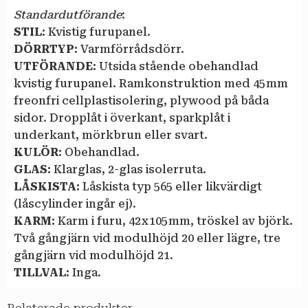
Standardutförande
:
STIL:
Kvistig furupanel.
DÖRRTYP:
Varmförrådsdörr.
UTFÖRANDE:
Utsida stående obehandlad
kvistig furupanel. Ramkonstruktion med 45 mm
freonfri cellplastisolering, plywood på båda
sidor. Dropplåt i överkant, sparkplåt i
underkant, mörkbrun eller svart.
KULÖR:
Obehandlad.
GLAS:
Klarglas, 2-glas isolerruta.
LÅSKISTA:
Låskista typ 565 eller likvärdigt
(låscylinder ingår ej).
KARM:
Karm i furu, 42 x 105 mm, tröskel av björk.
Två gångjärn vid modulhöjd 20 eller lägre, tre
gångjärn vid modulhöjd 21.
TILLVAL:
Inga.