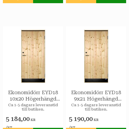
Lägg till i favoriter
Lägg till i favoriter
Ekonomidörr EYD18
Ekonomidörr EYD18
10x20 Högerhängd
9x21 Högerhängd
STAR Varmförråd
STAR Varmförråd
Ca 1-5 dagars leveranstid
Ca 1-5 dagars leveranstid
till butiken.
till butiken.
5 184,00
5 190,00
KR
KR
/
/
ST
ST