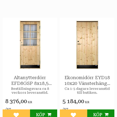
Altanytterdörr
Ekonomidörr EYD18
EFD8GSP 8x18,5
10x20 Vänsterhängd
Vänsterhängd STAR
STAR Varmförråd
Beställningsvara ca 8
Ca 1-5 dagars leveranstid
veckors leveranstid.
till butiken.
Varmförråd Klar
spröjs
8 376,00
5 184,00
KR
KR
/
/
ST
ST
KÖP
KÖP