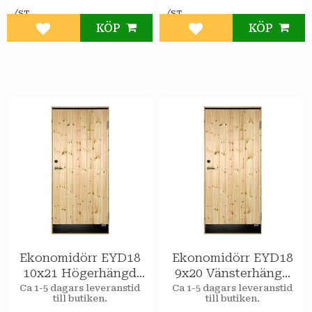
/
/
ST
ST
KÖP
KÖP
Lägg till i favoriter
Lägg till i favoriter
Ekonomidörr EYD18
Ekonomidörr EYD18
10x21 Högerhängd
9x20 Vänsterhängd
STAR Varmförråd
STAR Varmförråd
Ca 1-5 dagars leveranstid
Ca 1-5 dagars leveranstid
till butiken.
till butiken.