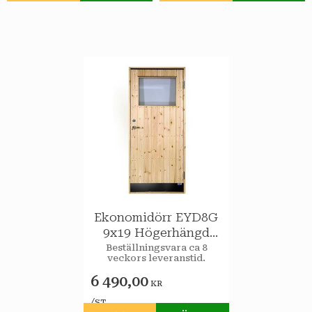
Ekonomidörr EYD8G
9x19 Högerhängd
STAR Varmförråd 2-
Beställningsvara ca 8
veckors leveranstid.
glas isolerruta
6 490,00
KR
/
ST