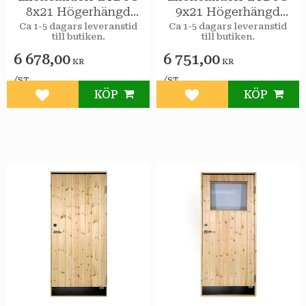
8x21 Högerhängd
9x21 Högerhängd
STAR Varmförråd 2-
STAR Varmförråd 2-
Ca 1-5 dagars leveranstid
Ca 1-5 dagars leveranstid
till butiken.
till butiken.
glas isolerruta
glas isolerruta
6 678,00
6 751,00
KR
KR
/
/
ST
ST
KÖP
KÖP
Lägg till i favoriter
Lägg till i favoriter