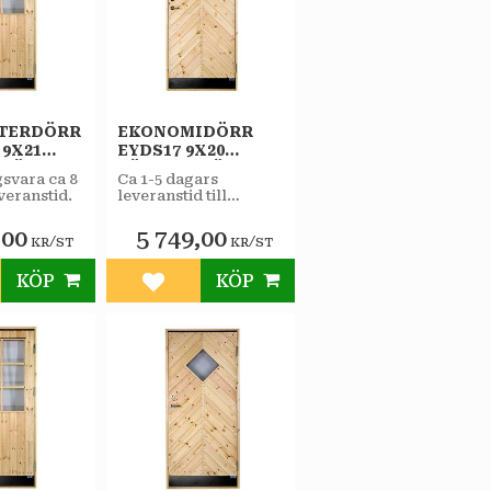
TERDÖRR
EKONOMIDÖRR
 9X21
EYDS17 9X20
RHÄNGD
VÄNSTERHÄNGD
gsvara ca 8
Ca 1-5 dagars
STAR
veranstid.
leveranstid till
RRÅD
VARMFÖRRÅD
butiken.
AS
SPORT
,00
5 749,00
/
/
KR
ST
KR
ST
KÖP
KÖP
till i favoriter
Lägg till i favoriter