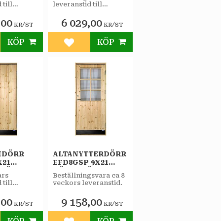
STAR
 till
leveranstid till
RRÅD
VARMFÖRRÅD
butiken.
SPORT 2-GLAS
,00
6 029,00
/
/
KR
ST
KR
ST
KÖP
KÖP
till i favoriter
Lägg till i favoriter
IDÖRR
ALTANYTTERDÖRR
X21
EFD8GSP 9X21
RHÄNGD
HÖGERHÄNGD
ars
Beställningsvara ca 8
STAR
 till
veckors leveranstid.
RRÅD
VARMFÖRRÅD
KLARGLAS
,00
9 158,00
/
/
SPRÖJS
KR
ST
KR
ST