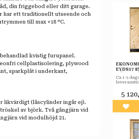
åd, din friggebod eller ditt garage.
 har ett traditionellt utseende och
utrymmen till max +18 °C.
behandlad kvistig furupanel.
onfri cellplastisolering, plywood
EKONOM
EYDS17 8
ant, sparkplåt i underkant,
HÖGERH
Ca 1-5 dag
STAR
leveranstid
VARMFÖ
butiken.
SPORT
5 120
r likvärdigt (låscylinder ingår ej).
Lägg 
 tröskel av björk. Två gångjärn vid
ångjärn vid modulhöjd 21.