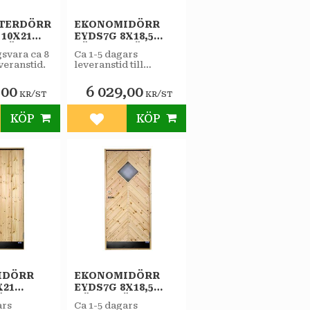
TERDÖRR
EKONOMIDÖRR
10X21
EYDS7G 8X18,5
RHÄNGD
VÄNSTERHÄNGD
gsvara ca 8
Ca 1-5 dagars
STAR
veranstid.
leveranstid till
RRÅD
VARMFÖRRÅD
butiken.
AS
SPORT 2-GLAS
,00
6 029,00
/
/
KR
ST
KR
ST
KÖP
KÖP
till i favoriter
Lägg till i favoriter
IDÖRR
EKONOMIDÖRR
X21
EYDS7G 8X18,5
ÄNGD
HÖGERHÄNGD
ars
Ca 1-5 dagars