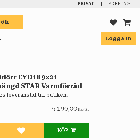
|
PRIVAT
FÖRETAG
Sök
FAVORIT
KUND
Logga in
r
dörr EYD18 9x21
hängd STAR Varmförråd
rs leveranstid till butiken.
5 190,00
KR
/
ST
KÖP
Lägg till i favoriter