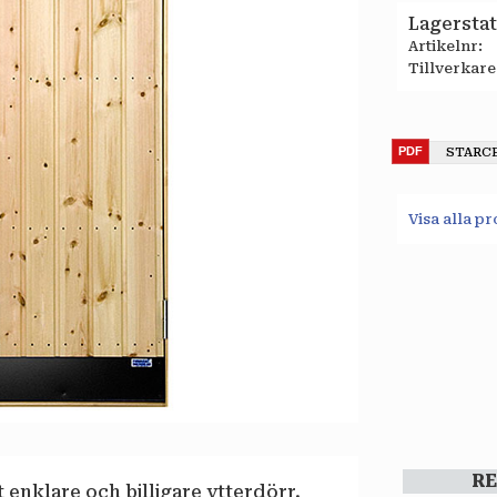
Lagersta
Artikelnr
Tillverkare
STARC
Visa alla p
R
enklare och billigare ytterdörr.