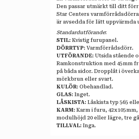
Den passar utmärkt till ditt förr
Star Centers varmförrådsdörrar
är avsedda för lätt uppvärmda 
Standardutförande
:
STIL:
Kvistig furupanel.
DÖRRTYP:
Varmförrådsdörr.
UTFÖRANDE:
Utsida stående o
Ramkonstruktion med 45 mm fre
på båda sidor. Dropplåt i överk
mörkbrun eller svart.
KULÖR:
Obehandlad.
GLAS:
Inget.
LÅSKISTA:
Låskista typ 565 elle
KARM:
Karm i furu, 42 x 105 mm,
modulhöjd 20 eller lägre, tre g
TILLVAL:
Inga.