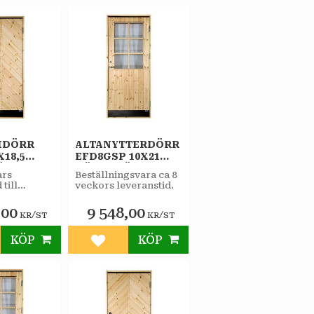
IDÖRR
ALTANYTTERDÖRR
X18,5
EFD8GSP 10X21
ÄNGD
HÖGERHÄNGD
ars
Beställningsvara ca 8
STAR
 till
veckors leveranstid.
RRÅD
VARMFÖRRÅD
KLARGLAS
,00
9 548,00
/
/
SPRÖJS
KR
ST
KR
ST
KÖP
KÖP
till i favoriter
Lägg till i favoriter