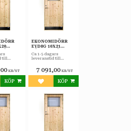
IDÖRR
EKONOMIDÖRR
X20
EYD8G 10X21
RHÄNGD
VÄNSTERHÄNGD
ars
Ca 1-5 dagars
STAR
 till
leveranstid till
RRÅD
VARMFÖRRÅD 2-
butiken.
GLAS ISOLERRUTA
,00
7 091,00
/
/
KR
ST
KR
ST
KÖP
KÖP
till i favoriter
Lägg till i favoriter