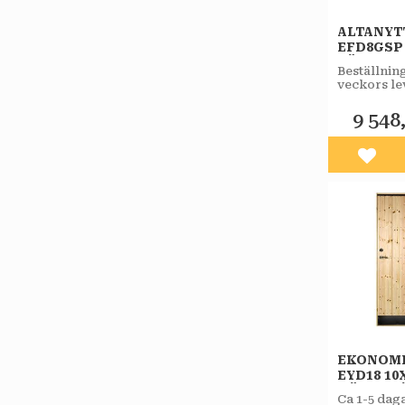
ALTANYT
EFD8GSP 
VÄNSTE
Beställnin
STAR
veckors le
VARMFÖ
KLARGL
9 548
SPRÖJS
Lägg 
EKONOM
EYD18 10
HÖGERH
Ca 1-5 dag