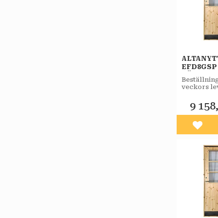
ALTANYT
EFD8GSP
VÄNSTE
Beställnin
STAR
veckors le
VARMFÖ
KLARGL
9 158
SPRÖJS
Lägg 