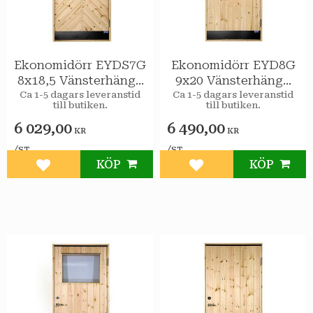
Ekonomidörr EYDS7G
Ekonomidörr EYD8G
8x18,5 Vänsterhängd
9x20 Vänsterhängd
STAR Varmförråd
STAR Varmförråd 2-
Ca 1-5 dagars leveranstid
Ca 1-5 dagars leveranstid
till butiken.
till butiken.
Sport 2-glas
glas isolerruta
6 029,00
6 490,00
KR
KR
/
/
ST
ST
KÖP
KÖP
Lägg till i favoriter
Lägg till i favoriter