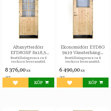
Altanytterdörr
Ekonomidörr EYD8G
EFD8GSP 8x18,5
9x19 Vänsterhängd
Högerhängd STAR
STAR Varmförråd 2-
Beställningsvara ca 8
Beställningsvara ca 8
veckors leveranstid.
veckors leveranstid.
Varmförråd Klar
glas isolerruta
spröjs
8 376,00
6 490,00
KR
KR
/
/
ST
ST
KÖP
KÖP
Lägg till i favoriter
Lägg till i favoriter