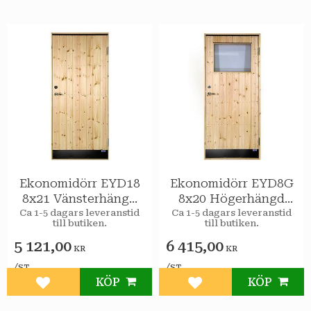
Ekonomidörr EYD18
Ekonomidörr EYD8G
8x21 Vänsterhängd
8x20 Högerhängd
STAR Varmförråd
STAR Varmförråd 2-
Ca 1-5 dagars leveranstid
Ca 1-5 dagars leveranstid
till butiken.
till butiken.
glas isolerruta
5 121,00
6 415,00
KR
KR
/
/
ST
ST
KÖP
KÖP
Lägg till i favoriter
Lägg till i favoriter