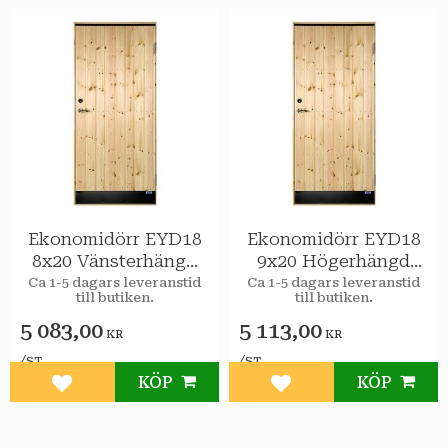
Ekonomidörr EYD18
Ekonomidörr EYD18
8x20 Vänsterhängd
9x20 Högerhängd
Varmförråd STAR
STAR Varmförråd
Ca 1-5 dagars leveranstid
Ca 1-5 dagars leveranstid
till butiken.
till butiken.
5 083,00
5 113,00
KR
KR
/
/
ST
ST
KÖP
KÖP
Lägg till i favoriter
Lägg till i favoriter