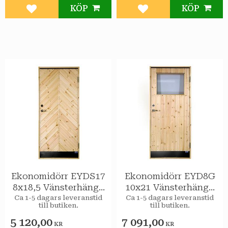
KÖP
KÖP
Lägg till i favoriter
Lägg till i favoriter
Ekonomidörr EYDS17
Ekonomidörr EYD8G
8x18,5 Vänsterhängd
10x21 Vänsterhängd
STAR Varmförråd
STAR Varmförråd 2-
Ca 1-5 dagars leveranstid
Ca 1-5 dagars leveranstid
till butiken.
till butiken.
Sport
glas isolerruta
5 120,00
7 091,00
KR
KR