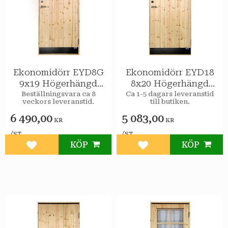
Ekonomidörr EYD8G
Ekonomidörr EYD18
9x19 Högerhängd
8x20 Högerhängd
STAR Varmförråd 2-
STAR Varmförråd
Beställningsvara ca 8
Ca 1-5 dagars leveranstid
veckors leveranstid.
till butiken.
glas isolerruta
6 490,00
5 083,00
KR
KR
/
/
ST
ST
KÖP
KÖP
Lägg till i favoriter
Lägg till i favoriter