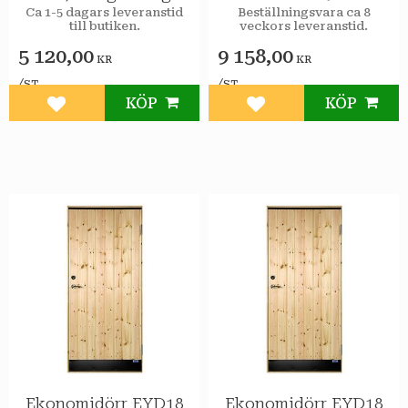
STAR Varmförråd
Vänsterhängd STAR
Ca 1-5 dagars leveranstid
Beställningsvara ca 8
till butiken.
veckors leveranstid.
Sport
Varmförråd Klarglas
spröjs
5 120,00
9 158,00
KR
KR
/
/
ST
ST
KÖP
KÖP
Lägg till i favoriter
Lägg till i favoriter
Ekonomidörr EYD18
Ekonomidörr EYD18