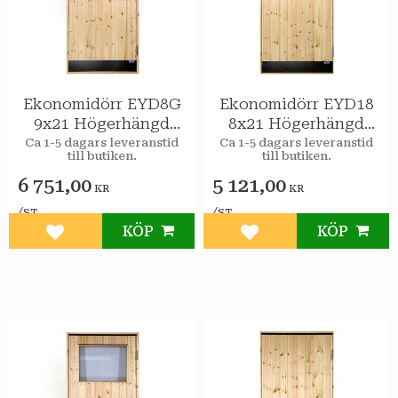
Ekonomidörr EYD8G
Ekonomidörr EYD18
9x21 Högerhängd
8x21 Högerhängd
STAR Varmförråd 2-
STAR Varmförråd
Ca 1-5 dagars leveranstid
Ca 1-5 dagars leveranstid
till butiken.
till butiken.
glas isolerruta
6 751,00
5 121,00
KR
KR
/
/
ST
ST
KÖP
KÖP
Lägg till i favoriter
Lägg till i favoriter