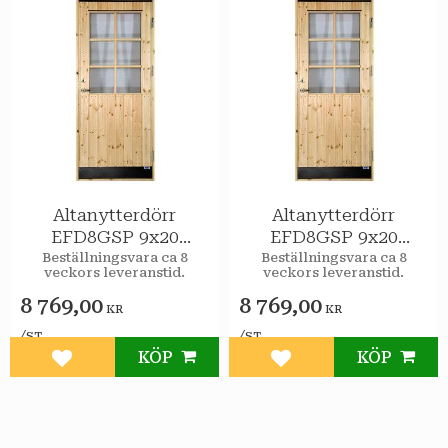
Altanytterdörr
Altanytterdörr
EFD8GSP 9x20
EFD8GSP 9x20
Högerhängd STAR
Vänsterhängd STAR
Beställningsvara ca 8
Beställningsvara ca 8
veckors leveranstid.
veckors leveranstid.
Varmförråd Klar
Varmförråd Klar
spröjs
spröjs
8 769,00
8 769,00
KR
KR
/
/
ST
ST
KÖP
KÖP
Lägg till i favoriter
Lägg till i favoriter