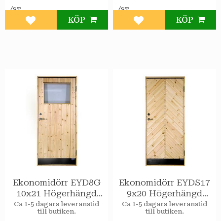
/
/
ST
ST
KÖP
KÖP
Lägg till i favoriter
Lägg till i favoriter
Ekonomidörr EYD8G
Ekonomidörr EYDS17
10x21 Högerhängd
9x20 Högerhängd
STAR Varmförråd 2-
STAR Varmförråd
Ca 1-5 dagars leveranstid
Ca 1-5 dagars leveranstid
till butiken.
till butiken.
glas isolerruta
Sport