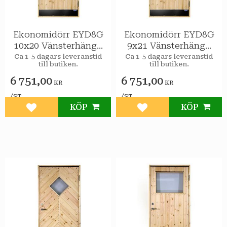
Ekonomidörr EYD8G
Ekonomidörr EYD8G
10x20 Vänsterhängd
9x21 Vänsterhängd
STAR Varmförråd 2-
STAR Varmförråd 2-
Ca 1-5 dagars leveranstid
Ca 1-5 dagars leveranstid
till butiken.
till butiken.
glas isolerruta
glas isolerruta
6 751,00
6 751,00
KR
KR
/
/
ST
ST
KÖP
KÖP
Lägg till i favoriter
Lägg till i favoriter