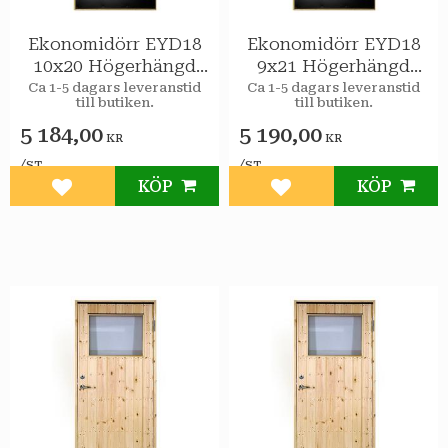
Ekonomidörr EYD18
Ekonomidörr EYD18
10x20 Högerhängd
9x21 Högerhängd
STAR Varmförråd
STAR Varmförråd
Ca 1-5 dagars leveranstid
Ca 1-5 dagars leveranstid
till butiken.
till butiken.
5 184,00
5 190,00
KR
KR
/
/
ST
ST
KÖP
KÖP
Lägg till i favoriter
Lägg till i favoriter