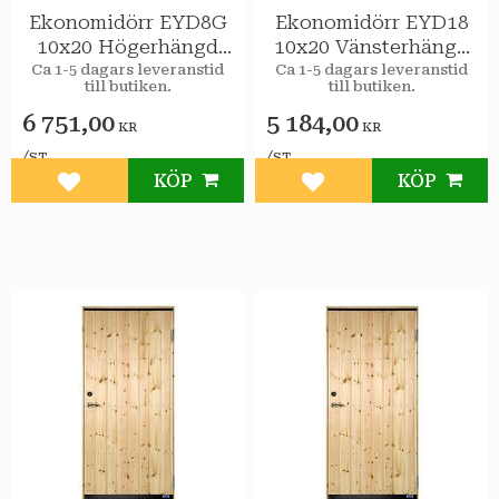
Ekonomidörr EYD8G
Ekonomidörr EYD18
10x20 Högerhängd
10x20 Vänsterhängd
STAR Varmförråd 2-
STAR Varmförråd
Ca 1-5 dagars leveranstid
Ca 1-5 dagars leveranstid
till butiken.
till butiken.
glas isolerruta
6 751,00
5 184,00
KR
KR
/
/
ST
ST
KÖP
KÖP
Lägg till i favoriter
Lägg till i favoriter