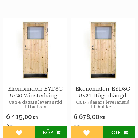
Ekonomidörr EYD8G
Ekonomidörr EYD8G
8x20 Vänsterhängd
8x21 Högerhängd
STAR Varmförråd 2-
STAR Varmförråd 2-
Ca 1-5 dagars leveranstid
Ca 1-5 dagars leveranstid
till butiken.
till butiken.
glas isolerruta
glas isolerruta
6 415,00
6 678,00
KR
KR
/
/
ST
ST
KÖP
KÖP
Lägg till i favoriter
Lägg till i favoriter