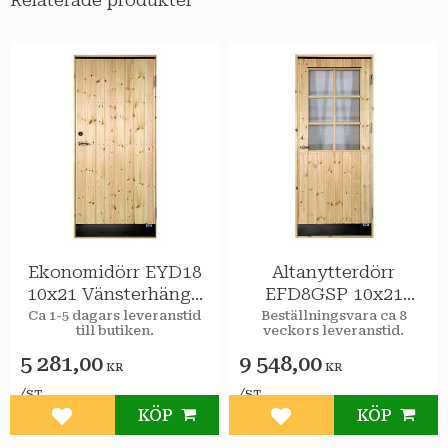
Relaterade produkter
Ekonomidörr EYD18
Altanytterdörr
10x21 Vänsterhängd
EFD8GSP 10x21
STAR Varmförråd
Vänsterhängd STAR
Ca 1-5 dagars leveranstid
Beställningsvara ca 8
till butiken.
veckors leveranstid.
Varmförråd Klarglas
spröjs
5 281,00
9 548,00
KR
KR
/
/
ST
ST
KÖP
KÖP
Lägg till i favoriter
Lägg till i favoriter