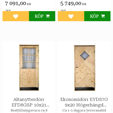
7 091,00
5 749,00
KR
KR
/
/
ST
ST
KÖP
KÖP
Lägg till i favoriter
Lägg till i favoriter
Altanytterdörr
Ekonomidörr EYDS7G
EFD8GSP 10x21
9x20 Högerhängd
Högerhängd STAR
STAR Varmförråd
Beställningsvara ca 8
Ca 1-5 dagars leveranstid