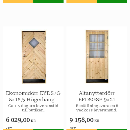
Lägg till i favoriter
Lägg till i favoriter
Ekonomidörr EYDS7G
Altanytterdörr
8x18,5 Högerhängd
EFD8GSP 9x21
STAR Varmförråd
Högerhängd STAR
Ca 1-5 dagars leveranstid
Beställningsvara ca 8
till butiken.
veckors leveranstid.
Sport 2-glas
Varmförråd Klarglas
spröjs
6 029,00
9 158,00
KR
KR
/
/
ST
ST