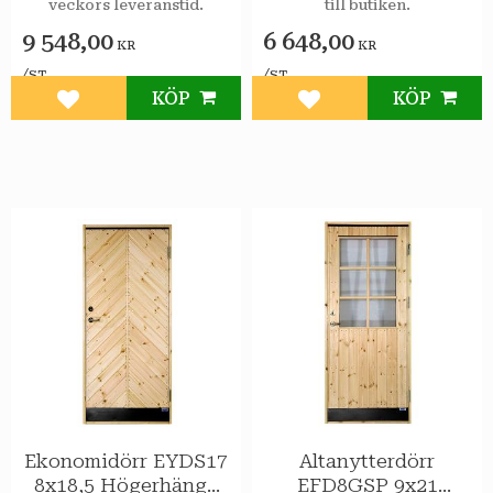
veckors leveranstid.
till butiken.
Varmförråd Klarglas
Sport 2-glas
spröjs
9 548,00
6 648,00
KR
KR
/
/
ST
ST
KÖP
KÖP
Lägg till i favoriter
Lägg till i favoriter
Ekonomidörr EYDS17
Altanytterdörr
8x18,5 Högerhängd
EFD8GSP 9x21