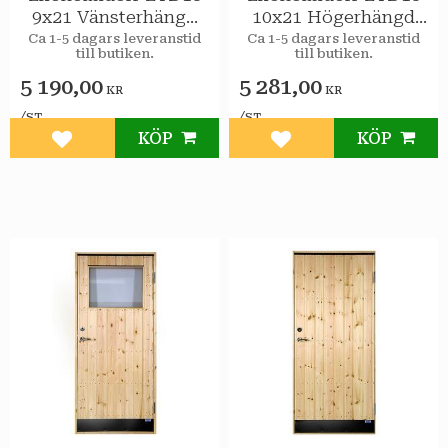
9x21 Vänsterhängd
10x21 Högerhängd
STAR Varmförråd
STAR Varmförråd
Ca 1-5 dagars leveranstid
Ca 1-5 dagars leveranstid
till butiken.
till butiken.
5 190,00
5 281,00
KR
KR
/
/
ST
ST
KÖP
KÖP
Lägg till i favoriter
Lägg till i favoriter