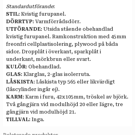
Standardutförande
:
STIL:
Kvistig furupanel.
DÖRRTYP:
Varmförrådsdörr.
UTFÖRANDE:
Utsida stående obehandlad
kvistig furupanel. Ramkonstruktion med 45 mm
freonfri cellplastisolering, plywood på båda
sidor. Dropplåt i överkant, sparkplåt i
underkant, mörkbrun eller svart.
KULÖR:
Obehandlad.
GLAS:
Klarglas, 2-glas isolerruta.
LÅSKISTA:
Låskista typ 565 eller likvärdigt
(låscylinder ingår ej).
KARM:
Karm i furu, 42 x 105 mm, tröskel av björk.
Två gångjärn vid modulhöjd 20 eller lägre, tre
gångjärn vid modulhöjd 21.
TILLVAL:
Inga.