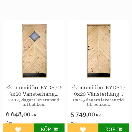
Ekonomidörr EYDS7G
Ekonomidörr EYDS17
9x20 Vänsterhängd
9x20 Vänsterhängd
STAR Varmförråd
STAR Varmförråd
Ca 1-5 dagars leveranstid
Ca 1-5 dagars leveranstid
till butiken.
till butiken.
Sport 2-glas
Sport
6 648,00
5 749,00
KR
KR
/
/
ST
ST
KÖP
KÖP