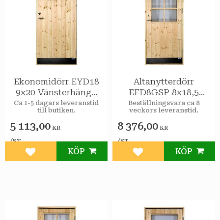
Ekonomidörr EYD18
Altanytterdörr
9x20 Vänsterhängd
EFD8GSP 8x18,5
STAR Varmförråd
Vänsterhängd STAR
Ca 1-5 dagars leveranstid
Beställningsvara ca 8
till butiken.
veckors leveranstid.
Varmförråd Klar
spröjs
5 113,00
8 376,00
KR
KR
/
/
ST
ST
KÖP
KÖP
Lägg till i favoriter
Lägg till i favoriter