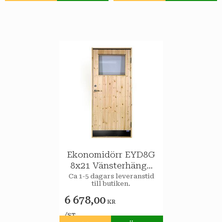
Ekonomidörr EYD8G
8x21 Vänsterhängd
STAR Varmförråd 2-
Ca 1-5 dagars leveranstid
till butiken.
glas isolerruta
6 678,00
KR
/
ST