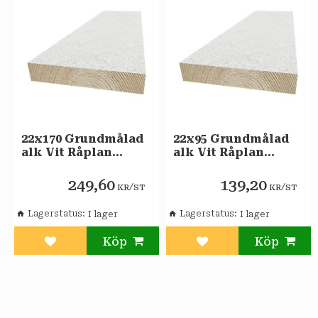
22x170 Grundmålad
22x95 Grundmålad
alk Vit Råplan
alk Vit Råplan
klyvsida Gran
klyvsida Gran
249,60
139,20
/
/
KR
ST
KR
ST
Lagerstatus
Lagerstatus
Lägg till i favoriter
Lägg till i favoriter