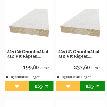
22x120 Grundmålad
22x145 Grundmålad
alk Vit Råplan
alk Vit Råplan
klyvsida Gran
klyvsida Gran
199,80
237,60
/
/
KR
ST
KR
ST
Lagerstatus
Lagerstatus
Lägg till i favoriter
Lägg till i favoriter