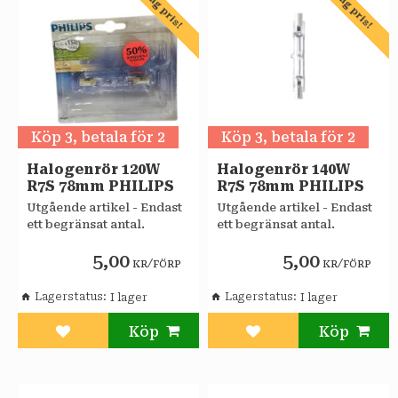
Pang pris!
Pang pris!
Köp 3, betala för 2
Köp 3, betala för 2
Halogenrör 120W
Halogenrör 140W
R7S 78mm PHILIPS
R7S 78mm PHILIPS
​Utgående artikel - Endast
​Utgående artikel - Endast
ett begränsat antal.
ett begränsat antal.
5,00
5,00
/
/
KR
FÖRP
KR
FÖRP
Lagerstatus
Lagerstatus
Lägg till i favoriter
Lägg till i favoriter