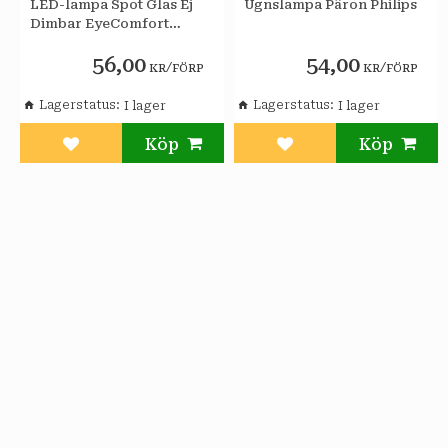
LED-lampa Spot Glas Ej
Ugnslampa Päron Philips
Dimbar EyeComfort
Philips
56,00
54,00
/
/
KR
FÖRP
KR
FÖRP
Lagerstatus
Lagerstatus
Lägg till i favoriter
Lägg till i favoriter