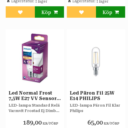
Lagerstatus
Lagerstatus
Lägg till i favoriter
Lägg till i favoriter
Led Normal Frost
Led Päron Fil 25W
7,5W E27 VV Sensor
E14 PHILIPS
PHILIPS
LED-lampa Standard Relä
LED-lampa Päron Fil Klar
Varmvit Frostad Ej Dimbar
Philips
EyeComfort Philips
189,00
65,00
/
/
KR
FÖRP
KR
FÖRP