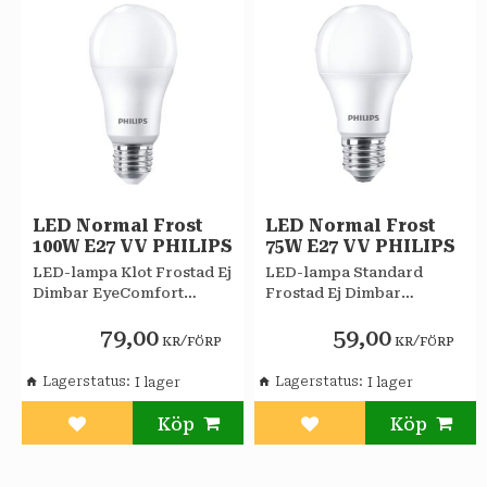
LED Normal Frost
LED Normal Frost
100W E27 VV PHILIPS
75W E27 VV PHILIPS
LED-lampa Klot Frostad Ej
LED-lampa Standard
Dimbar EyeComfort
Frostad Ej Dimbar
Philips
EyeComfort Philips
79,00
59,00
/
/
KR
FÖRP
KR
FÖRP
Lagerstatus
Lagerstatus
Lägg till i favoriter
Lägg till i favoriter