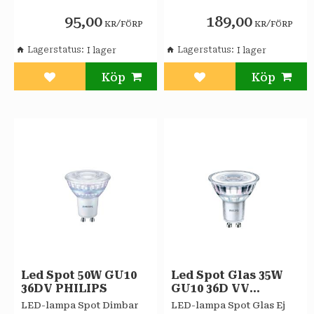
Philips
Philips
95,00
189,00
/
/
KR
FÖRP
KR
FÖRP
Lagerstatus
Lagerstatus
Lägg till i favoriter
Lägg till i favoriter
Led Spot 50W GU10
Led Spot Glas 35W
36DV PHILIPS
GU10 36D VV
PHILIPS
LED-lampa Spot Dimbar
LED-lampa Spot Glas Ej