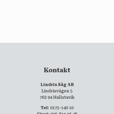
email
PRENUMERERA
Kontakt
Lindris Såg AB
Lindrisvägen 5
763 94 Hallstavik
Tel
: 0175-140 10