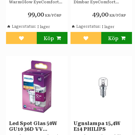
WarmGlow EyeComfort
Dimbar EyeComfort
Philips
Philips
99,00
49,00
/
/
KR
FÖRP
KR
FÖRP
Lagerstatus
Lagerstatus
Lägg till i favoriter
Lägg till i favoriter
Led Spot Glas 50W
Ugnslampa 15,4W
GU10 36D VV
E14 PHILIPS
PHILIPS