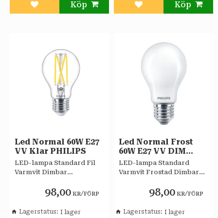
Lägg till i favoriter
Lägg till i favoriter
Led Normal 60W E27
Led Normal Frost
VV Klar PHILIPS
60W E27 VV DIM
PHILIPS
LED-lampa Standard Fil
LED-lampa Standard
Varmvit Dimbar
Varmvit Frostad Dimbar
EyeComfort Philips
EyeComfort Philips
98,00
98,00
/
/
KR
FÖRP
KR
FÖRP
Lagerstatus
Lagerstatus