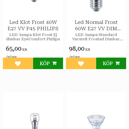
Led Klot Frost 40W
Led Normal Frost
E27 VV P45 PHILIPS
60W E27 VV DIM
PHILIPS
LED-lampa Klot Frost Ej
LED-lampa Standard
dimbar EyeComfort Philips
Varmvit Frostad Dimbar
EyeComfort Philips
65,00
98,00
KR
KR
/
/
FÖRP
FÖRP
KÖP
KÖP
Lägg till i favoriter
Lägg till i favoriter