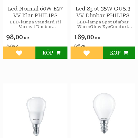
Led Normal 60W E27
Led Spot 35W GU5.3
VV Klar PHILIPS
VV Dimbar PHILIPS
LED-lampa Standard Fil
LED-lampa Spot Dimbar
Varmvit Dimbar
WarmGlow EyeComfort
EyeComfort Philips
Philips
98,00
189,00
KR
KR
/
/
FÖRP
FÖRP
KÖP
KÖP
Lägg till i favoriter
Lägg till i favoriter