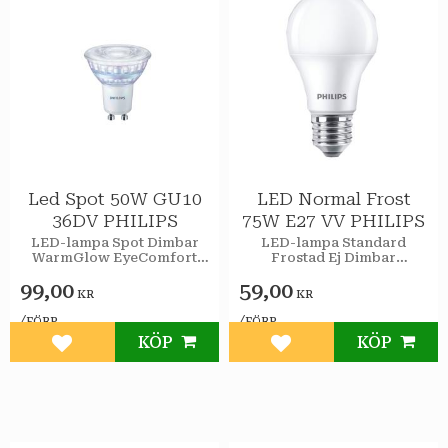
Led Spot 50W GU10
LED Normal Frost
36DV PHILIPS
75W E27 VV PHILIPS
LED-lampa Spot Dimbar
LED-lampa Standard
WarmGlow EyeComfort
Frostad Ej Dimbar
Philips
EyeComfort Philips
99,00
59,00
KR
KR
/
/
FÖRP
FÖRP
KÖP
KÖP
Lägg till i favoriter
Lägg till i favoriter