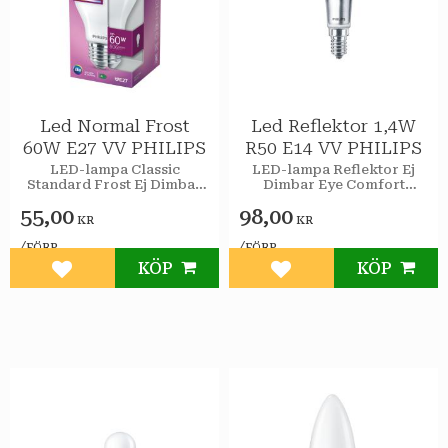
Led Normal Frost
Led Reflektor 1,4W
60W E27 VV PHILIPS
R50 E14 VV PHILIPS
LED-lampa Classic
LED-lampa Reflektor Ej
Standard Frost Ej Dimbar
Dimbar Eye Comfort
EyeComfort Philips
Philips
55,00
98,00
KR
KR
/
/
FÖRP
FÖRP
KÖP
KÖP
Lägg till i favoriter
Lägg till i favoriter