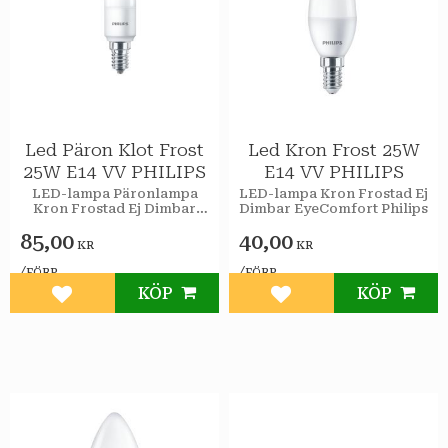
Led Päron Klot Frost
Led Kron Frost 25W
25W E14 VV PHILIPS
E14 VV PHILIPS
LED-lampa Päronlampa
LED-lampa Kron Frostad Ej
Kron Frostad Ej Dimbar
Dimbar EyeComfort Philips
EyeComfort Philips
85,00
40,00
KR
KR
/
/
FÖRP
FÖRP
KÖP
KÖP
Lägg till i favoriter
Lägg till i favoriter