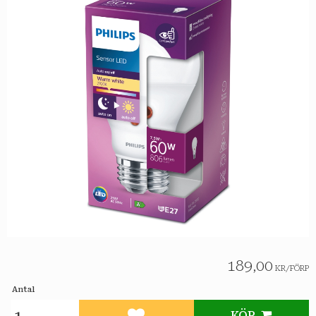
189,00
KR
/
FÖRP
Antal
KÖP