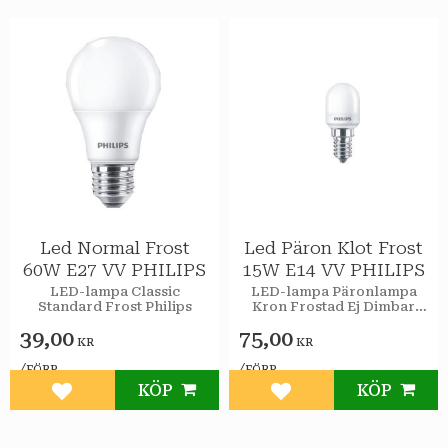
Led Normal Frost
Led Päron Klot Frost
60W E27 VV PHILIPS
15W E14 VV PHILIPS
LED-lampa Classic
LED-lampa Päronlampa
Standard Frost Philips
Kron Frostad Ej Dimbar
EyeComfort Philips
39,00
75,00
KR
KR
/
/
FÖRP
FÖRP
KÖP
KÖP
Lägg till i favoriter
Lägg till i favoriter