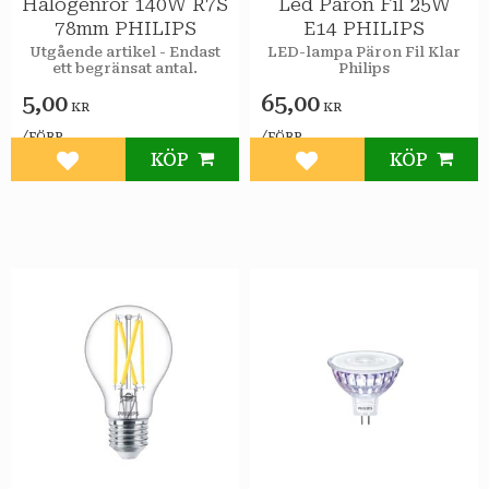
Halogenrör 140W R7S
Led Päron Fil 25W
78mm PHILIPS
E14 PHILIPS
​Utgående artikel - Endast
LED-lampa Päron Fil Klar
ett begränsat antal.
Philips
5,00
65,00
KR
KR
/
/
FÖRP
FÖRP
KÖP
KÖP
Lägg till i favoriter
Lägg till i favoriter