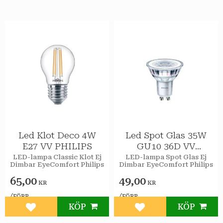
Led Klot Deco 4W
Led Spot Glas 35W
E27 VV PHILIPS
GU10 36D VV
PHILIPS
LED-lampa Classic Klot Ej
LED-lampa Spot Glas Ej
Dimbar EyeComfort Philips
Dimbar EyeComfort Philips
65,00
49,00
KR
KR
/
/
FÖRP
FÖRP
KÖP
KÖP
Lägg till i favoriter
Lägg till i favoriter