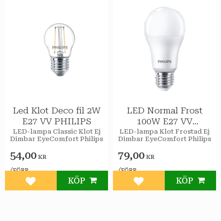
Led Klot Deco fil 2W
LED Normal Frost
E27 VV PHILIPS
100W E27 VV
PHILIPS
LED-lampa Classic Klot Ej
LED-lampa Klot Frostad Ej
Dimbar EyeComfort Philips
Dimbar EyeComfort Philips
54,00
79,00
KR
KR
/
/
FÖRP
FÖRP
KÖP
KÖP
Lägg till i favoriter
Lägg till i favoriter