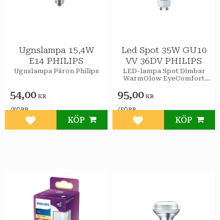
Ugnslampa 15,4W
Led Spot 35W GU10
E14 PHILIPS
VV 36DV PHILIPS
Ugnslampa Päron Philips
LED-lampa Spot Dimbar
WarmGlow EyeComfort
Philips
54,00
95,00
KR
KR
/
/
FÖRP
FÖRP
KÖP
KÖP
Lägg till i favoriter
Lägg till i favoriter