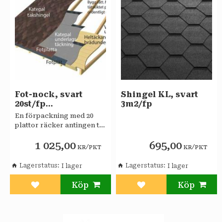
Fot-nock, svart
Shingel KL, svart
20st/fp
3m2/fp
KL/Rocky/Foxy
En förpackning med 20
plattor räcker antingen till
12 m taknock eller 20 m
1 025,00
695,00
takfot.
/
/
KR
PKT
KR
PKT
Lagerstatus
Lagerstatus
Lägg till i favoriter
Lägg till i favoriter