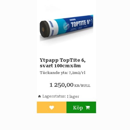
Ytpapp TopTite 6,
svart 100cmx8m
Täckande yta: 7,2m2/rl
1 250,00
/
KR
RULL
Lagerstatus
Lägg till i favoriter