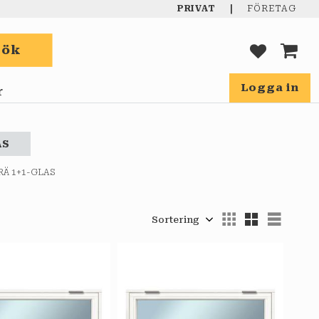
|
PRIVAT
FÖRETAG
Sök
FAVORIT
KUND
Logga in
r
AS
Ä 1+1-GLAS
Välj sortering
Välj 