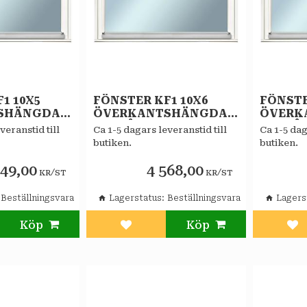
1 10X5
FÖNSTER KF1 10X6
FÖNSTE
SHÄNGDA
ÖVERKANTSHÄNGDA
ÖVERK
STAR
VITMÅLAT STAR
VITMÅL
veranstid till
Ca 1-5 dagars leveranstid till
Ca 1-5 dag
-GLAS
ALLMOGE 2-GLAS
ALLMOG
butiken.
butiken.
KOPPLAT
KOPPL
349,00
4 568,00
/
/
KR
ST
KR
ST
Beställningsvara
Lagerstatus
Beställningsvara
Lagers
l i favoriter
Lägg till i favoriter
Läg