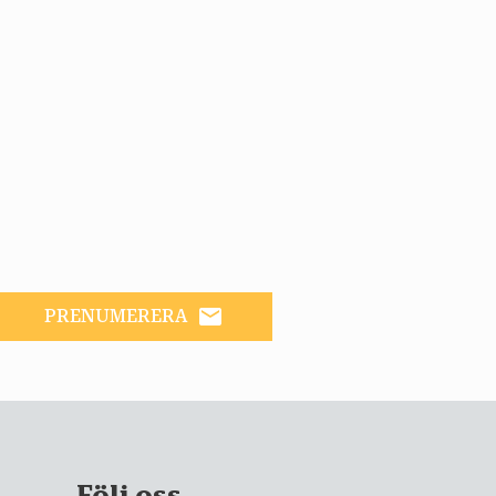
email
PRENUMERERA