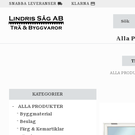
local_shipping
payment
SNABBA LEVERANSER
KLARNA
Alla 
T
ALLA PROD
KATEGORIER
ALLA PRODUKTER
Byggmaterial
Beslag
Färg & Kemartiklar