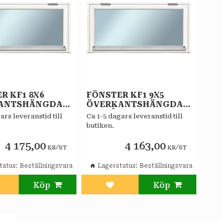
R KF1 8X6
FÖNSTER KF1 9X5
ANTSHÄNGDA
ÖVERKANTSHÄNGDA
AT STAR
VITMÅLAT STAR
ars leveranstid till
Ca 1-5 dagars leveranstid till
E 2-GLAS
ALLMOGE 2-GLAS
butiken.
AT
KOPPLAT
4 175,00
4 163,00
/
/
KR
ST
KR
ST
tatus
Beställningsvara
Lagerstatus
Beställningsvara
g till i favoriter
Lägg till i favoriter