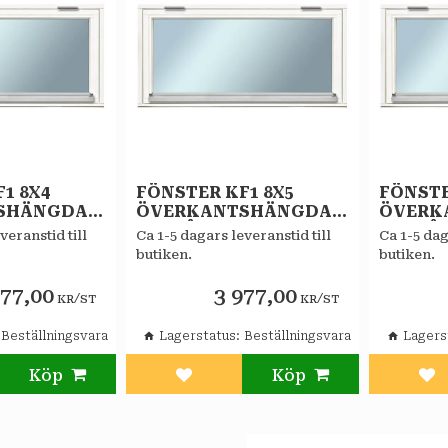
1 8X4
FÖNSTER KF1 8X5
FÖNSTE
SHÄNGDA
ÖVERKANTSHÄNGDA
ÖVERK
STAR
VITMÅLAT STAR
VITMÅL
veranstid till
Ca 1-5 dagars leveranstid till
Ca 1-5 dag
-GLAS
ALLMOGE 2-GLAS
ALLMOG
butiken.
butiken.
KOPPLAT
KOPPL
977,00
3 977,00
/
/
KR
ST
KR
ST
Beställningsvara
Lagerstatus
Beställningsvara
Lagers
l i favoriter
Lägg till i favoriter
Läg