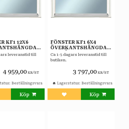
R KF1 12X6
FÖNSTER KF1 6X4
ANTSHÄNGDA
ÖVERKANTSHÄNGDA
AT STAR
VITMÅLAT STAR
ars leveranstid till
Ca 1-5 dagars leveranstid till
E 2-GLAS
ALLMOGE 2-GLAS
butiken.
AT
KOPPLAT
4 959,00
3 797,00
/
/
KR
ST
KR
ST
tatus
Beställningsvara
Lagerstatus
Beställningsvara
g till i favoriter
Lägg till i favoriter