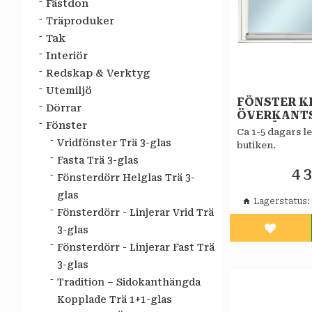
Fästdon
Träproduker
Tak
Interiör
Redskap & Verktyg
Utemiljö
FÖNSTER KF
Dörrar
ÖVERKANT
Fönster
VITMÅLAT 
Ca 1-5 dagars le
ALLMOGE 2
Vridfönster Trä 3-glas
butiken.
KOPPLAT
Fasta Trä 3-glas
4 
Fönsterdörr Helglas Trä 3-
glas
Lagerstatus
Fönsterdörr - Linjerar Vrid Trä
3-glas
Lägg til
Fönsterdörr - Linjerar Fast Trä
3-glas
Tradition – Sidokanthängda
Kopplade Trä 1+1-glas