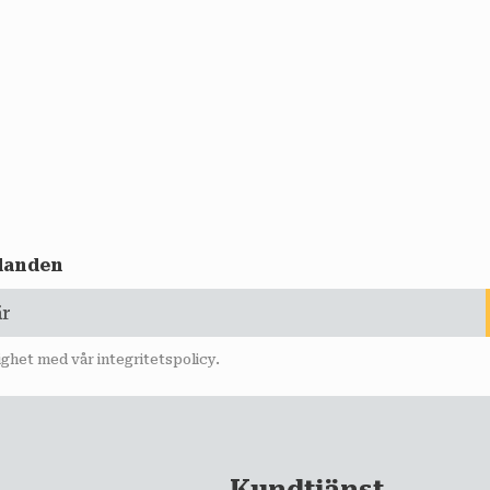
udanden
lighet med vår
integritetspolicy
.