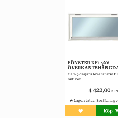
FÖNSTER KF1 9X6
ÖVERKANTSHÄNGD
VITMÅLAT ALLMOGE 
Ca 1-5 dagars leveranstid til
GLAS KOPPLAT
butiken.
4 422,00
/
KR
Lagerstatus
Beställnings
Lägg till i favorit