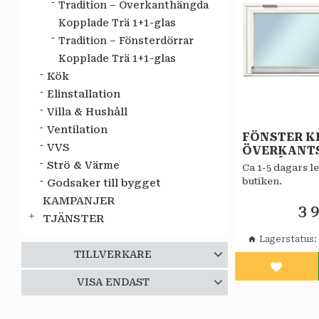
Tradition – Överkanthängda
Kopplade Trä 1+1-glas
Tradition – Fönsterdörrar
Kopplade Trä 1+1-glas
Kök
Elinstallation
Villa & Hushåll
Ventilation
FÖNSTER KF
VVS
ÖVERKANT
VITMÅLAT 
Strö & Värme
Ca 1-5 dagars le
ALLMOGE 2
butiken.
Godsaker till bygget
KOPPLAT
KAMPANJER
3 
TJÄNSTER
Lagerstatus
TILLVERKARE
Lägg til
Star Center
9
VISA ENDAST
Finns i lager
9