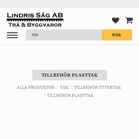
Meny
FAVORI
KUND
Sök
TILLBEHÖR PLASTTAK
ALLA PRODUKTER
TAK
TILLBEHÖR YTTERTAK
TILLBEHÖR PLASTTAK