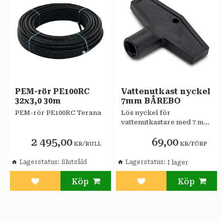
PEM-rör PE100RC
Vattenutkast nyckel
32x3,0 30m
7mm BÅREBO
PEM-rör PE100RC Terana
Lös nyckel för
vattenutkastare med 7 mm
4-kantsgrepp FMM från
2 495,00
69,00
1975
/
/
KR
RULL
KR
FÖRP
Lagerstatus
Slutsåld
Lagerstatus
Lägg till i favoriter
Lägg till i favoriter