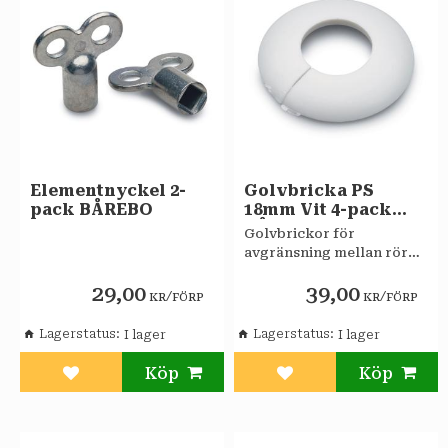
Elementnyckel 2-
Golvbricka PS
pack BÅREBO
18mm Vit 4-pack
BÅREBO
Golvbrickor för
avgränsning mellan rör
och golv exempelvis
29,00
39,00
värmerör.
/
/
KR
FÖRP
KR
FÖRP
Lagerstatus
Lagerstatus
Lägg till i favoriter
Lägg till i favoriter