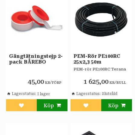
Gängtätningstejp 2-
PEM-Rör PE100RC
pack BÅREBO
25x2,3 50m
PEM-rör PE100RC Terana
45,00
1 625,00
/
/
KR
FÖRP
KR
RULL
Lagerstatus
Lagerstatus
Slutsåld
Lägg till i favoriter
Lägg till i favoriter