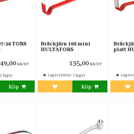
07-24 TORS
Bräckjärn 108 mini
Bräckjä
S
HULTAFORS
platt 
49,00
135,00
/
/
KR
ST
KR
ST
Lagerstatus
Lagers
l i favoriter
Lägg till i favoriter
Läg