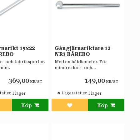
nsrikt 19x22
Gångjärnsriktare 12
REBO
NR3 BÅREBO
e- och fabriksportar.
Med en håldiameter. För
0 mm.
mindre dörr- och
fönstergångjärn. Längd 230
369,00
149,00
mm.
/
/
KR
ST
KR
ST
tatus
Lagerstatus
g till i favoriter
Lägg till i favoriter