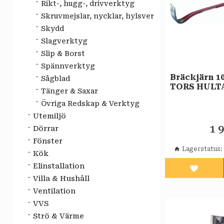
Rikt-, hugg-, drivverktyg
Skruvmejslar, nycklar, hylsver
Skydd
Slagverktyg
Slip & Borst
Spännverktyg
Bräckjärn 1
Sågblad
TORS HULT
Tänger & Saxar
Övriga Redskap & Verktyg
Utemiljö
1 
Dörrar
Fönster
Lagerstatus
Kök
Elinstallation
Lägg til
Villa & Hushåll
Ventilation
VVS
Strö & Värme