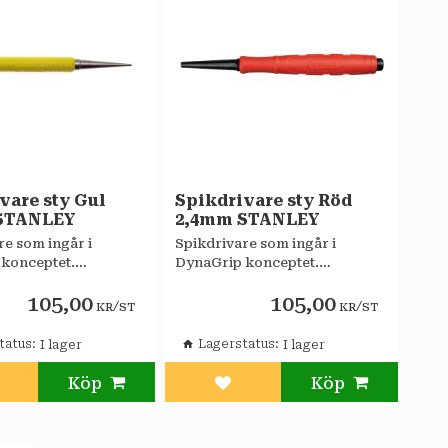
vare sty Gul
Spikdrivare sty Röd
STANLEY
2,4mm STANLEY
re som ingår i
Spikdrivare som ingår i
konceptet.
DynaGrip konceptet.
berande grepp.
Stötabsorberande grepp.
105,00
105,00
/
/
KR
ST
KR
ST
tatus
Lagerstatus
g till i favoriter
Lägg till i favoriter