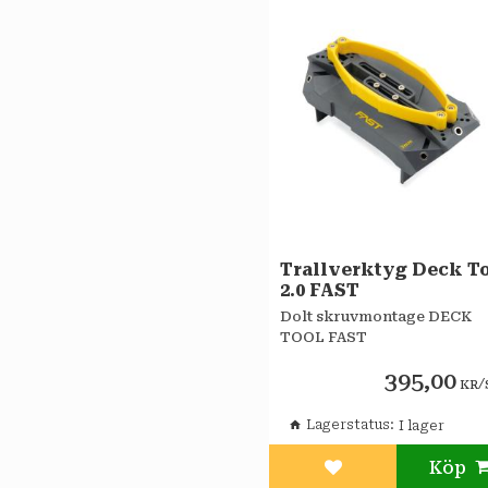
Trallverktyg Deck T
2.0 FAST
Dolt skruvmontage DECK
TOOL FAST
395,00
/
KR
Lagerstatus
Lägg till i favorit