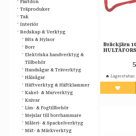
Fästdon
Träproduker
Tak
Interiör
Redskap & Verktyg
Bits & Hylsor
Bräckjärn 1
Borr
HULTAFOR
Elektriska handverktyg &
Tillbehör
5
Handsågar & Träverktyg
Lagerstatus
Hålsågar
Häftverktyg & Häftklammer
Lägg til
Kakel- & Murverktyg
Knivar
Lim- & Fogtillbehör
Mejslar till borrhammare
Måleri- & Spackelverktyg
Mät- & Märkverktyg