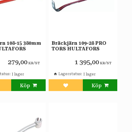
rn 108-15 380mm
Bräckjärn 109-28 PRO
HULTAFORS
TORS HULTAFORS
279,00
1 395,00
/
/
KR
ST
KR
ST
tatus
Lagerstatus
g till i favoriter
Lägg till i favoriter