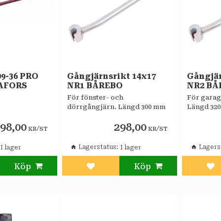
09-36 PRO
Gångjärnsrikt 14x17
Gångjär
AFORS
NR1 BÅREBO
NR2 BÅ
För fönster- och
För garag
dörrgångjärn. Längd 300 mm
Längd 32
998,00
298,00
/
/
KR
ST
KR
ST
Lagerstatus
Lagers
l i favoriter
Lägg till i favoriter
Läg