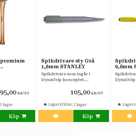
 premium
Spikdrivare sty Grå
Spikdri
1,6mm STANLEY
0,8mm 
S
Spikdrivare som ingår i
Spikdriva
DynaGrip konceptet.
DynaGrip 
Stötabsorberande grepp.
Stötabsor
895,00
105,00
/
/
KR
ST
KR
ST
Lagerstatus
Lagers
l i favoriter
Lägg till i favoriter
Läg