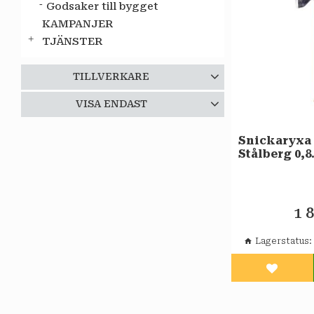
Godsaker till bygget
KAMPANJER
TJÄNSTER
TILLVERKARE
Thomée Gruppen AB
VISA ENDAST
13
Finns i lager
13
Snickaryxa
Stålberg 0,8
HULTAFOR
1 
Lagerstatus
Lägg til