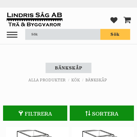
Meny
FAVORI
KUND
Sök
BÄNKSKÅP
ALLA PRODUKTER
KÖK
BÄNKSKÅP
FILTRERA
SORTERA