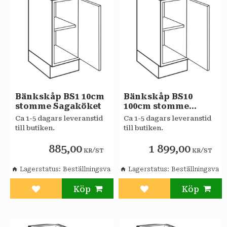
Bänkskåp BS1 10cm
Bänkskåp BS10
stomme Sagaköket
100cm stomme
Sagaköket
Ca 1-5 dagars leveranstid
Ca 1-5 dagars leveranstid
till butiken.
till butiken.
885,00
1 899,00
/
/
KR
ST
KR
ST
Lagerstatus
Beställningsvara
Lagerstatus
Beställningsvara
Lägg till i favoriter
Lägg till i favoriter