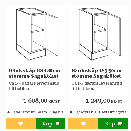
Bänkskåp BS8 80cm
BänkskåpBS5 50cm
stomme Sagaköket
stomme Sagaköket
Ca 1-5 dagars leveranstid
Ca 1-5 dagars leveranstid
till butiken.
till butiken.
1 608,00
1 249,00
/
/
KR
ST
KR
ST
Lagerstatus
Beställningsvara
Lagerstatus
Beställningsvara
Lägg till i favoriter
Lägg till i favoriter