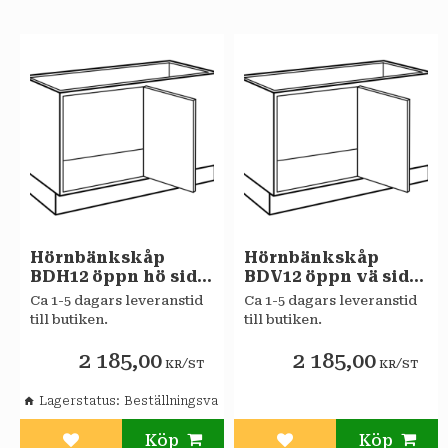
Hörnbänkskåp
Hörnbänkskåp
BDH12 öppn hö sida
BDV12 öppn vä sida
stomme 100cm
stomme 100cm
Ca 1-5 dagars leveranstid
Ca 1-5 dagars leveranstid
Sagaköket
Sagaköket
till butiken.
till butiken.
2 185,00
2 185,00
/
/
KR
ST
KR
ST
Lagerstatus
Beställningsvara