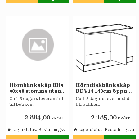
Lägg till i favoriter
Lägg till i favoriter
Hörnbänkskåp BH9
Hörndiskbänkskåp
90x90 stomme utan
BDV14 140cm öppn
inredn Sagaköket
vä sida stomme
Ca 1-5 dagars leveranstid
Ca 1-5 dagars leveranstid
(L=120cm!)
till butiken.
till butiken.
2 884,00
2 185,00
/
/
KR
ST
KR
ST
Lagerstatus
Beställningsvara
Lagerstatus
Beställningsvara