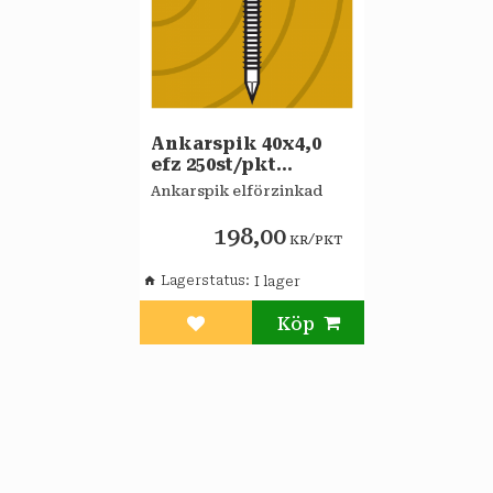
Ankarspik 40x4,0
efz 250st/pkt
GUNNEBO
Ankarspik elförzinkad
198,00
/
KR
PKT
Lagerstatus
Lägg till i favoriter