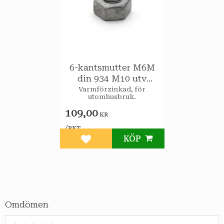
6-kantsmutter M6M
din 934 M10 utv
100st/pkt
Varmförzinkad, för
utomhusbruk.
109,00
KR
/
PKT
KÖP
Lägg till i favoriter
Omdömen