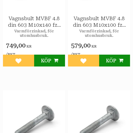
Vagnsbult MVBF 4.8
Vagnsbult MVBF 4.8
din 603 M10x140 fzv
din 603 M10x100 fzv
25st/pkt
25st/pkt
Varmförzinkad, för
Varmförzinkad, för
utomhusbruk.
utomhusbruk.
749,00
579,00
KR
KR
/
/
PKT
PKT
KÖP
KÖP
Lägg till i favoriter
Lägg till i favoriter