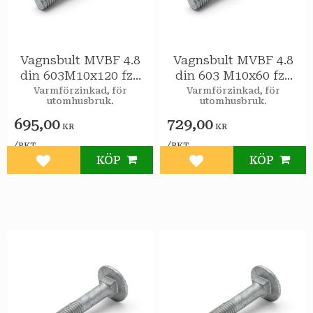
Vagnsbult MVBF 4.8
Vagnsbult MVBF 4.8
din 603M10x120 fzv
din 603 M10x60 fzv
25st/pkt
50st/pkt
Varmförzinkad, för
Varmförzinkad, för
utomhusbruk.
utomhusbruk.
695,00
729,00
KR
KR
/
/
PKT
PKT
KÖP
KÖP
Lägg till i favoriter
Lägg till i favoriter