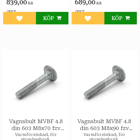
839,00
689,00
KR
KR
/
/
PKT
PKT
KÖP
KÖP
Lägg till i favoriter
Lägg till i favoriter
Vagnsbult MVBF 4.8
Vagnsbult MVBF 4.8
din 603 M8x70 fzv
din 603 M8x90 fzv
50st/pkt
50st/pkt
Varmförzinkad, för
Varmförzinkad, för
utomhusbruk.
utomhusbruk.