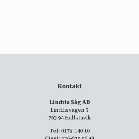
email
PRENUMERERA
Kontakt
Lindris Såg AB
Lindrisvägen 5
763 94 Hallstavik
Tel
: 0175-140 10
Cissi
: 076-819 96 48