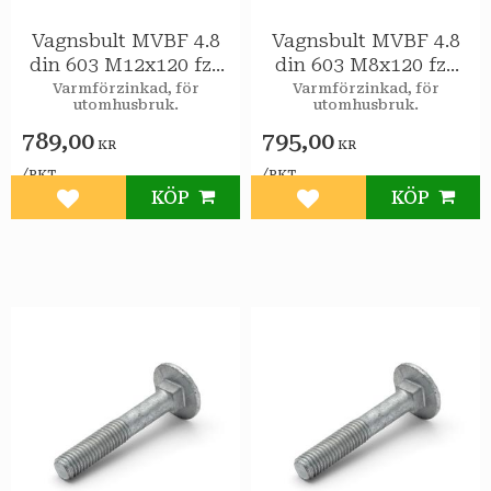
Vagnsbult MVBF 4.8
Vagnsbult MVBF 4.8
din 603 M12x120 fzv
din 603 M8x120 fzv
20st/pkt
50/pkt
Varmförzinkad, för
Varmförzinkad, för
utomhusbruk.
utomhusbruk.
789,00
795,00
KR
KR
/
/
PKT
PKT
KÖP
KÖP
Lägg till i favoriter
Lägg till i favoriter