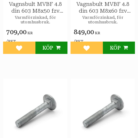
Vagnsbult MVBF 4.8
Vagnsbult MVBF 4.8
din 603 M8x50 fzv
din 603 M8x60 fzv
100st/pkt
100st/pkt
Varmförzinkad, för
Varmförzinkad, för
utomhusbruk.
utomhusbruk.
709,00
849,00
KR
KR
/
/
PKT
PKT
KÖP
KÖP
Lägg till i favoriter
Lägg till i favoriter