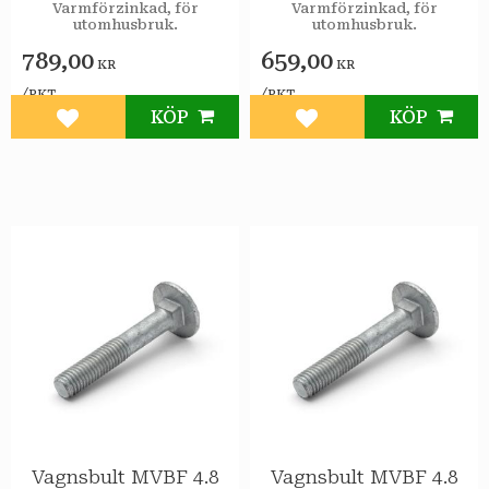
25st/pkt
100st/pkt
Varmförzinkad, för
Varmförzinkad, för
utomhusbruk.
utomhusbruk.
789,00
659,00
KR
KR
/
/
PKT
PKT
KÖP
KÖP
Lägg till i favoriter
Lägg till i favoriter
Vagnsbult MVBF 4.8
Vagnsbult MVBF 4.8