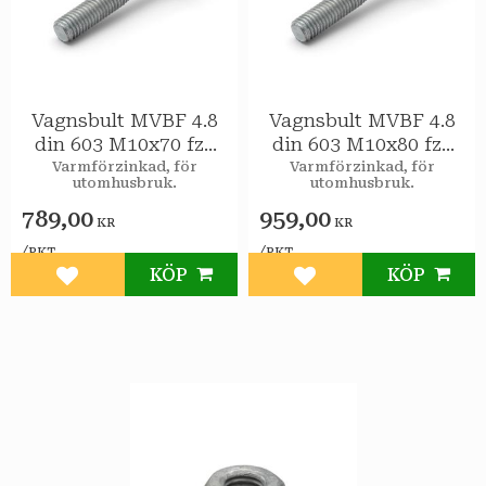
Vagnsbult MVBF 4.8
Vagnsbult MVBF 4.8
din 603 M10x70 fzv
din 603 M10x80 fzv
50st/pkt
50st/pkt
Varmförzinkad, för
Varmförzinkad, för
utomhusbruk.
utomhusbruk.
789,00
959,00
KR
KR
/
/
PKT
PKT
KÖP
KÖP
Lägg till i favoriter
Lägg till i favoriter