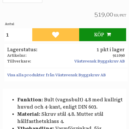
519,00
KR
/
PKT
Antal
KÖP
Lägg till i favoriter
Lagerstatus
1 pkt i lager
Artikelnr
911090
Tillverkare
Västsvensk Byggskruv AB
Visa alla produkter från Västsvensk Byggskruv AB
Funktion:
Bult (vagnsbult) 4.8 med kullrigt
huvud och 4-kant, enligt DIN 603.
Material:
Skruv stål 4.8. Mutter stål
hållfasthetsklass 4.
Ytbehandling:
Varmförzinkad, för