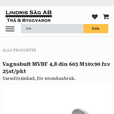
Meny
FAVORI
KUND
Sök
ALLA PRODUKTER
Vagnsbult MVBF 4,8 din 603 M10x90 fzv
25st/pkt
Varmförzinkad, för utomhusbruk.