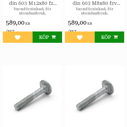
din 603 M12x80 fzv
din 603 M8x80 fzv
25st/pkt
50st/pkt
Varmförzinkad, för
Varmförzinkad, för
utomhusbruk.
utomhusbruk.
589,00
589,00
KR
KR
/
/
PKT
PKT
KÖP
KÖP
Lägg till i favoriter
Lägg till i favoriter