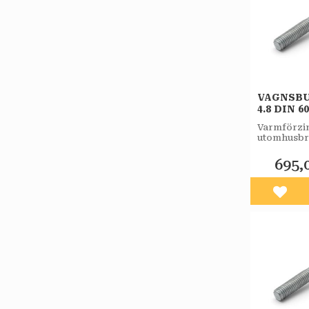
VAGNSBU
4.8 DIN 6
FZV 25ST
Varmförzin
utomhusbr
695,
Lägg 