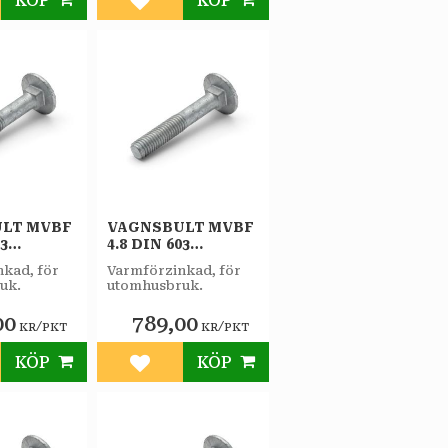
KÖP
KÖP
till i favoriter
Lägg till i favoriter
LT MVBF
VAGNSBULT MVBF
03
4.8 DIN 603
FZV
M12X120 FZV
kad, för
Varmförzinkad, för
T
20ST/PKT
uk.
utomhusbruk.
00
789,00
/
/
KR
PKT
KR
PKT
KÖP
KÖP
till i favoriter
Lägg till i favoriter