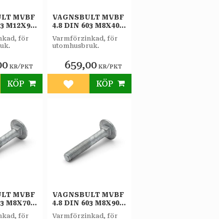
LT MVBF
VAGNSBULT MVBF
03 M12X90
4.8 DIN 603 M8X40
/PKT
FZV 100ST/PKT
kad, för
Varmförzinkad, för
uk.
utomhusbruk.
00
659,00
/
/
KR
PKT
KR
PKT
KÖP
KÖP
till i favoriter
Lägg till i favoriter
LT MVBF
VAGNSBULT MVBF
03 M8X70
4.8 DIN 603 M8X90
/PKT
FZV 50ST/PKT
kad, för
Varmförzinkad, för