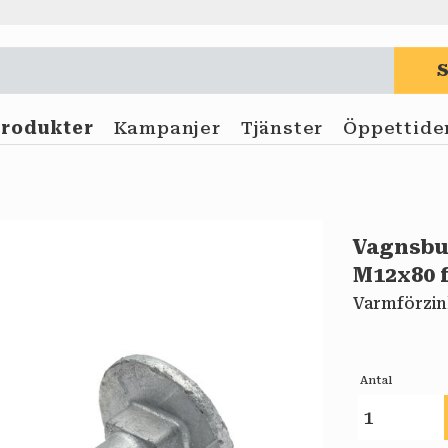
Produkter
Kampanjer
Tjänster
Öppettide
Vagnsbul
M12x80 f
Varmförzin
Antal