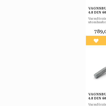
VAGNSBU
4.8 DIN 6
FZV 25ST
Varmförzin
utomhusbr
789,
Lägg 
VAGNSBU
4.8 DIN 6
FZV 50ST
Varmförzin