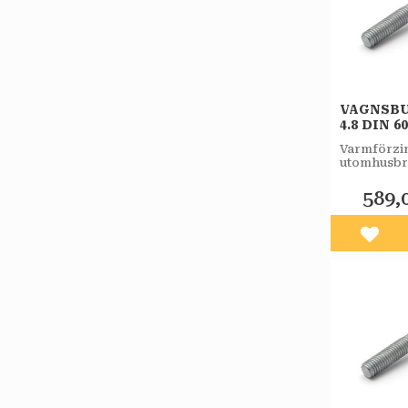
VAGNSBU
4.8 DIN 6
FZV 50ST
Varmförzin
utomhusbr
589,
Lägg 