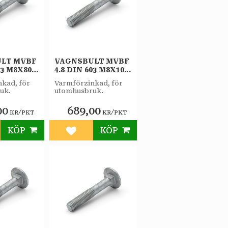
LT MVBF
VAGNSBULT MVBF
03 M8X80
4.8 DIN 603 M8X100
/PKT
FZV 50ST/PKT
kad, för
Varmförzinkad, för
uk.
utomhusbruk.
00
689,00
/
/
KR
PKT
KR
PKT
KÖP
KÖP
till i favoriter
Lägg till i favoriter