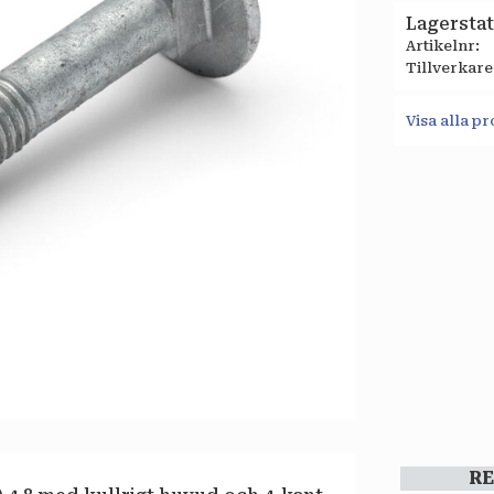
Lagersta
Artikelnr
Tillverkare
Visa alla p
R