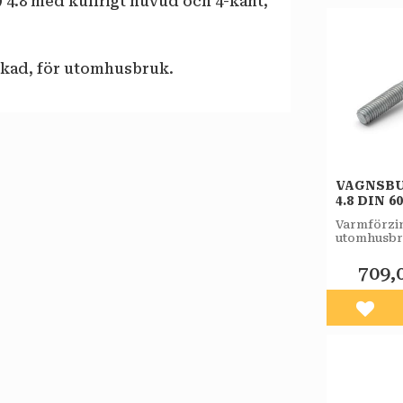
 4.8 med kullrigt huvud och 4-kant,
kad, för utomhusbruk.
VAGNSBU
4.8 DIN 6
FZV 100S
Varmförzin
utomhusbr
709,
Lägg 