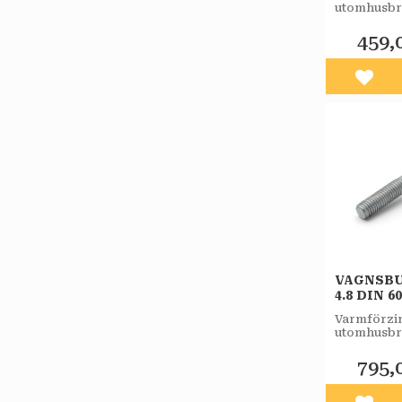
utomhusbr
459,
Lägg 
VAGNSBU
4.8 DIN 6
FZV 50/P
Varmförzin
utomhusbr
795,