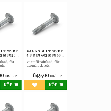
LT MVBF
VAGNSBULT MVBF
03 M8X50
4.8 DIN 603 M8X60
T/PKT
FZV 100ST/PKT
kad, för
Varmförzinkad, för
uk.
utomhusbruk.
00
849,00
/
/
KR
PKT
KR
PKT
KÖP
KÖP
till i favoriter
Lägg till i favoriter