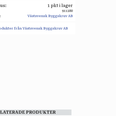
tus
1 pkt i lager
911280
Västsvensk Byggskruv AB
rodukter från Västsvensk Byggskruv AB
ELATERADE PRODUKTER