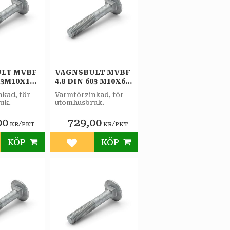
LT MVBF
VAGNSBULT MVBF
03M10X120
4.8 DIN 603 M10X60
/PKT
FZV 50ST/PKT
kad, för
Varmförzinkad, för
uk.
utomhusbruk.
00
729,00
/
/
KR
PKT
KR
PKT
KÖP
KÖP
till i favoriter
Lägg till i favoriter