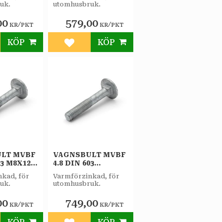
uk.
utomhusbruk.
00
579,00
/
/
KR
PKT
KR
PKT
KÖP
KÖP
till i favoriter
Lägg till i favoriter
LT MVBF
VAGNSBULT MVBF
03 M8X120
4.8 DIN 603
KT
M10X140 FZV
kad, för
Varmförzinkad, för
25ST/PKT
uk.
utomhusbruk.
00
749,00
/
/
KR
PKT
KR
PKT