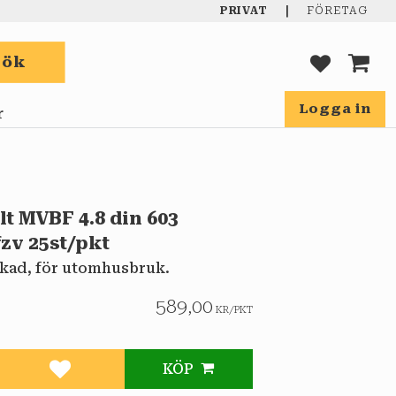
|
PRIVAT
FÖRETAG
Sök
FAVORIT
KUND
Logga in
r
t MVBF 4.8 din 603
zv 25st/pkt
kad, för utomhusbruk.
589,00
KR
/
PKT
KÖP
Lägg till i favoriter