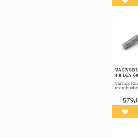
Lägg 
VAGNSBU
4.8 DIN 6
M10X100 
Varmförzin
25ST/PK
utomhusbr
579,
Lägg 