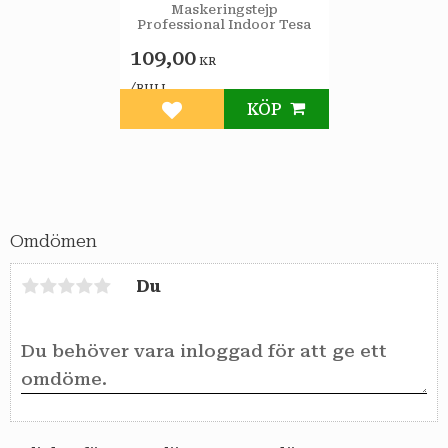
Professiona TESA
Maskeringstejp
Professional Indoor Tesa
109,00
KR
/
RULL
KÖP
Lägg till i favoriter
Omdömen
Du