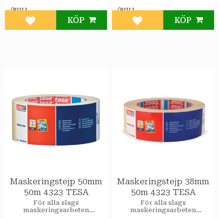
/
/
RULL
RULL
KÖP
KÖP
Lägg till i favoriter
Lägg till i favoriter
Maskeringstejp 50mm
Maskeringstejp 38mm
50m 4323 TESA
50m 4323 TESA
För alla slags
För alla slags
maskeringsarbeten
maskeringsarbeten
inomhus. Stark och säker
inomhus. Stark och säker