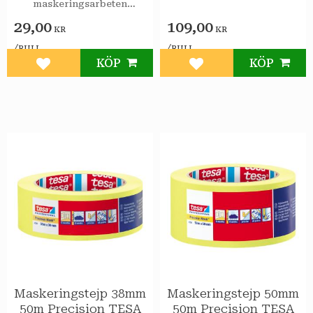
maskeringsarbeten
inomhus. Stark och säker
29,00
109,00
vidhäftning.
KR
KR
/
/
RULL
RULL
KÖP
KÖP
Lägg till i favoriter
Lägg till i favoriter
Maskeringstejp 38mm
Maskeringstejp 50mm
50m Precision TESA
50m Precision TESA