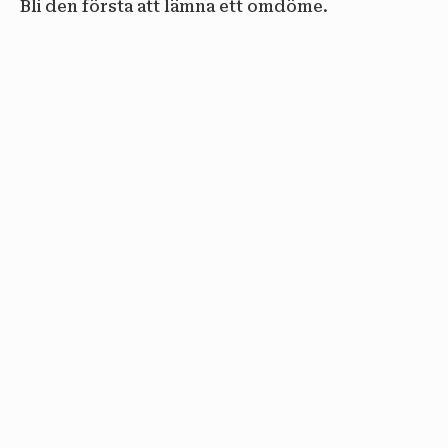
Bli den första att lämna ett omdöme.
email
PRENUMERERA