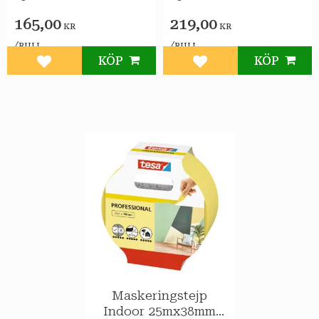
165,00
219,00
KR
KR
/
/
RULL
RULL
KÖP
KÖP
Lägg till i favoriter
Lägg till i favoriter
Maskeringstejp
Indoor 25mx38mm