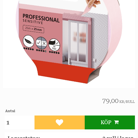
79,00
KR
/
RULL
Antal
KÖP
Lägg till i favoriter