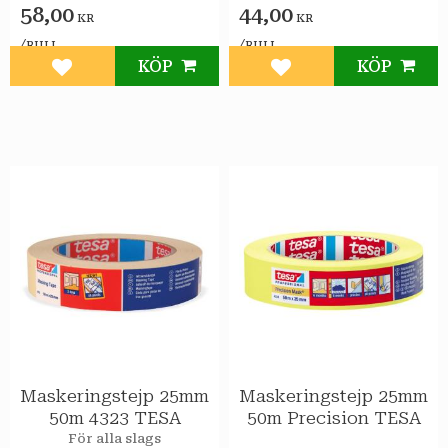
58,00
44,00
vidhäftning.
vidhäftning.
KR
KR
/
/
RULL
RULL
KÖP
KÖP
Lägg till i favoriter
Lägg till i favoriter
Maskeringstejp 25mm
Maskeringstejp 25mm
50m 4323 TESA
50m Precision TESA
För alla slags