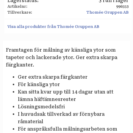
Lagerstatus
3 rull i lager
Artikelnr
996553
Tillverkare
Thomée Gruppen AB
Visa alla produkter från Thomée Gruppen AB
Framtagen för målning av känsliga ytor som
tapeter och lackerade ytor. Ger extra skarpa
färgkanter.
Ger extra skarpa färgkanter
För känsliga ytor
Kan sitta kvar upp till 14 dagar utan att
lämna häftämnesrester
Lösningsmedelsfri
I huvudsak tillverkad av förnybara
råmaterial
För anspråksfulla målningsarbeten som