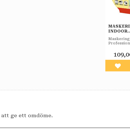
MASKER
INDOOR
25MX38
Maskering
PROFESS
Profession
TESA
Tesa
109,0
Lägg 