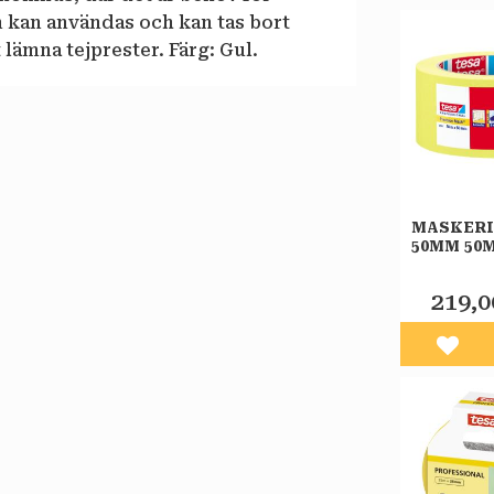
n kan användas och kan tas bort
t lämna tejprester. Färg: Gul.
MASKER
50MM 50
PRECISI
219,0
Lägg 