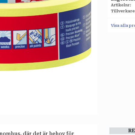
Artikelnr
Tillverkare
Visa alla 
R
inomhus, där det är behov för