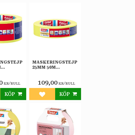
INGSTEJP
MASKERINGSTEJP
M
25MM 50M
ON TESA
PRECISION TESA
0
109,00
/
/
KR
RULL
KR
RULL
KÖP
KÖP
till i favoriter
Lägg till i favoriter