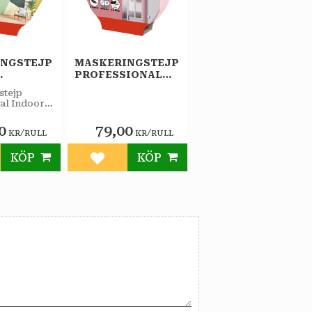
INGSTEJP
MASKERINGSTEJP
PROFESSIONAL
MM
SENSITIVE
stejp
IONA
25MX25MM TESA
al Indoor
0
79,00
/
/
KR
RULL
KR
RULL
KÖP
KÖP
till i favoriter
Lägg till i favoriter