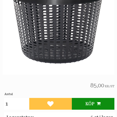
85,00
KR
/
ST
Antal
KÖP
Lägg till i favoriter