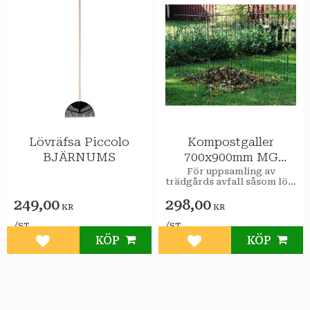
Lövräfsa Piccolo
Kompostgaller
BJÄRNUMS
700x900mm MG
JOWEMA
För uppsamling av
trädgårds avfall såsom löv,
kvistar etc. Förpackning
249,00
298,00
om 4 sidor vilka sätts
KR
KR
samman med de bifogade
spirallåsen.
/
/
ST
ST
KÖP
KÖP
Lägg till i favoriter
Lägg till i favoriter