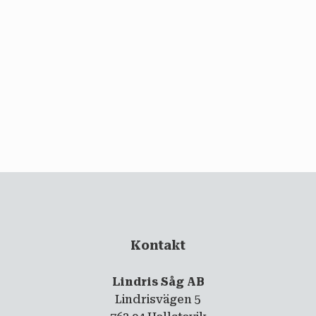
email
PRENUMERERA
Kontakt
Lindris Såg AB
Lindrisvägen 5