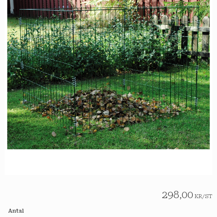
298,00
KR
/
ST
Antal