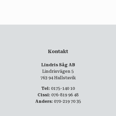
email
PRENUMERERA
Kontakt
Lindris Såg AB
Lindrisvägen 5
763 94 Hallstavik
Tel
: 0175-140 10
Cissi
: 076-819 96 48
Anders
: 070-219 70 35