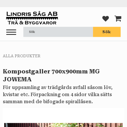
Meny
FAVORI
KUND
Sök
ALLA PRODUKTER
Kompostgaller 700x900mm MG
JOWEMA
För uppsamling av trädgårds avfall såsom löv,
kvistar etc. Förpackning om 4 sidor vilka sätts
samman med de bifogade spirallåsen.