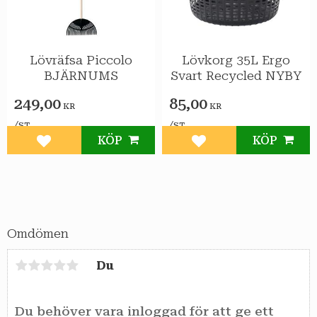
Lövräfsa Piccolo
Lövkorg 35L Ergo
BJÄRNUMS
Svart Recycled NYBY
249,00
85,00
KR
KR
/
/
ST
ST
KÖP
KÖP
Lägg till i favoriter
Lägg till i favoriter
Omdömen
Du