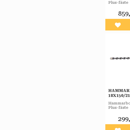
Plus-fäste
859
Lägg 
HAMMAR
18X150/2
PLUS-F 
Hammarbor
Plus-fäste
299