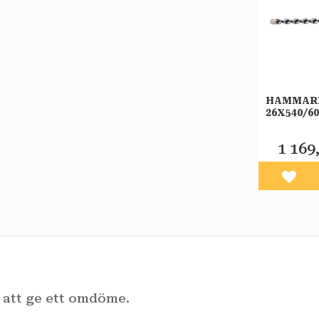
HAMMAR
26X540/6
IRWIN
1 169
Lägg 