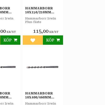
BORR
HAMMARBORR
60MM
10X150/210MM
IRWIN
PLUS-F IRWIN
r Irwin
Hammarborr Irwin
Plus-fäste
,00
115,00
/
/
KR
ST
KR
ST
KÖP
KÖP
till i favoriter
Lägg till i favoriter
BORR
HAMMARBORR
60MM
10X400/460MM
IRWIN
PLUS-F IRWIN
r Irwin
Hammarborr Irwin