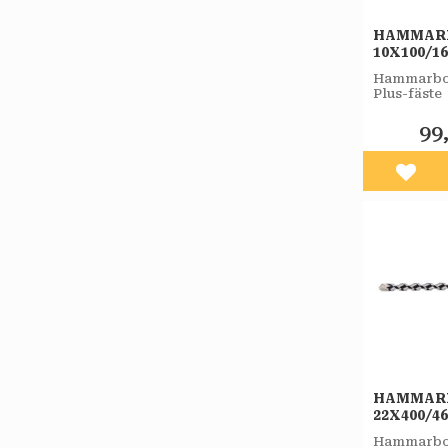
HAMMAR
10X100/1
PLUS-F 
Hammarbor
Plus-fäste
99
Lägg 
HAMMAR
22X400/4
PLUS-F 
Hammarbor