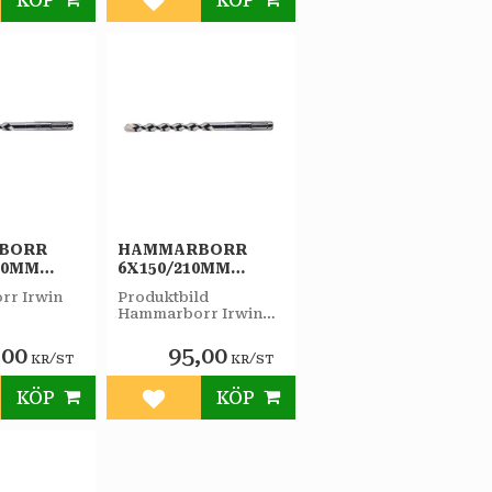
KÖP
KÖP
till i favoriter
Lägg till i favoriter
BORR
HAMMARBORR
60MM
6X150/210MM
IRWIN
PLUS-F IRWIN
r Irwin
Produktbild
Hammarborr Irwin
Plus-fäste
,00
95,00
/
/
KR
ST
KR
ST
KÖP
KÖP
till i favoriter
Lägg till i favoriter