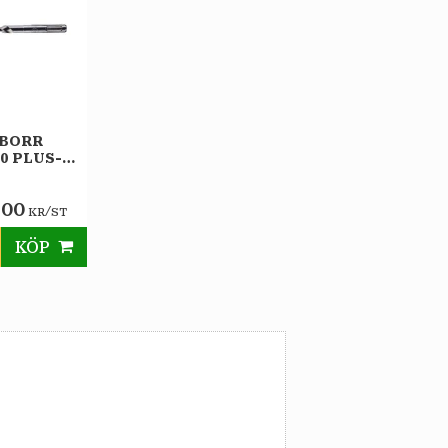
BORR
00 PLUS-F
,00
/
KR
ST
KÖP
till i favoriter