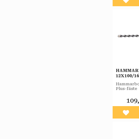
Lägg 
HAMMAR
12X100/1
PLUS-F 
Hammarbor
Plus-fäste
109
Lägg 