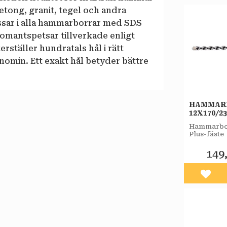
etong, granit, tegel och andra
ssar i alla hammarborrar med SDS
omantspetsar tillverkade enligt
rställer hundratals hål i rätt
nomin. Ett exakt hål betyder bättre
HAMMAR
12X170/2
PLUS-F 
Hammarbor
Plus-fäste
149
Lägg 