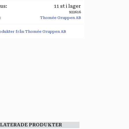
tus
11 st i lager
922616
Thomée Gruppen AB
produkter från Thomée Gruppen AB
ELATERADE PRODUKTER