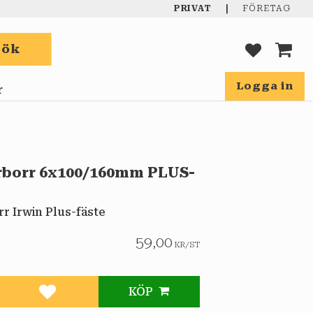
|
PRIVAT
FÖRETAG
Sök
FAVORIT
KUND
Logga in
r
orr 6x100/160mm PLUS-
 Irwin Plus-fäste
59,00
KR
/
ST
KÖP
Lägg till i favoriter