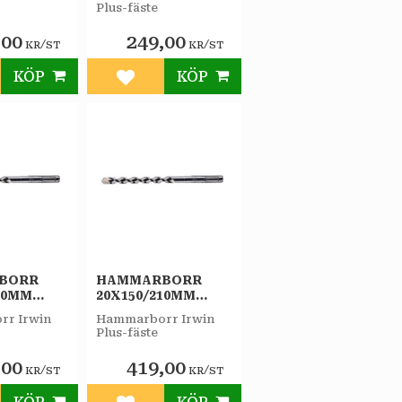
Plus-fäste
,00
249,00
/
/
KR
ST
KR
ST
KÖP
KÖP
till i favoriter
Lägg till i favoriter
BORR
HAMMARBORR
10MM
20X150/210MM
IRWIN
PLUS-F IRWIN
r Irwin
Hammarborr Irwin
Plus-fäste
,00
419,00
/
/
KR
ST
KR
ST