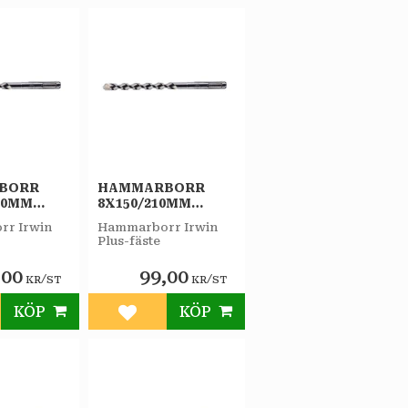
BORR
HAMMARBORR
30MM
8X150/210MM
IRWIN
PLUS-F IRWIN
r Irwin
Hammarborr Irwin
Plus-fäste
,00
99,00
/
/
KR
ST
KR
ST
KÖP
KÖP
till i favoriter
Lägg till i favoriter