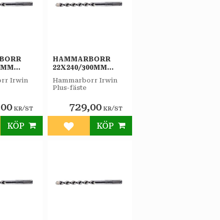
BORR
HAMMARBORR
60MM
22X240/300MM
IRWIN
PLUS-F IRWIN
r Irwin
Hammarborr Irwin
Plus-fäste
,00
729,00
/
/
KR
ST
KR
ST
KÖP
KÖP
till i favoriter
Lägg till i favoriter