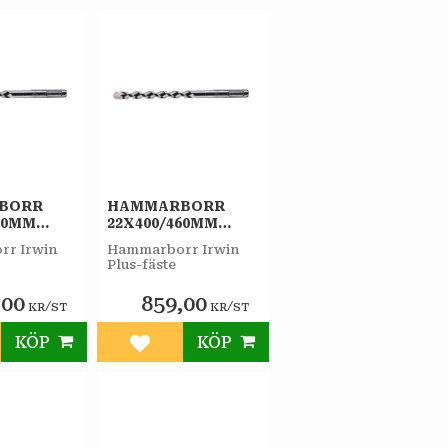
BORR
HAMMARBORR
00MM
22X400/460MM
IRWIN
PLUS-F IRWIN
r Irwin
Hammarborr Irwin
Plus-fäste
,00
859,00
/
/
KR
ST
KR
ST
KÖP
KÖP
till i favoriter
Lägg till i favoriter