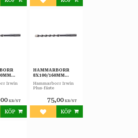
KÖP
KÖP
till i favoriter
Lägg till i favoriter
BORR
HAMMARBORR
60MM
8X100/160MM
IRWIN
PLUS-F IRWIN
r Irwin
Hammarborr Irwin
Plus-fäste
,00
75,00
/
/
KR
ST
KR
ST
KÖP
KÖP
till i favoriter
Lägg till i favoriter