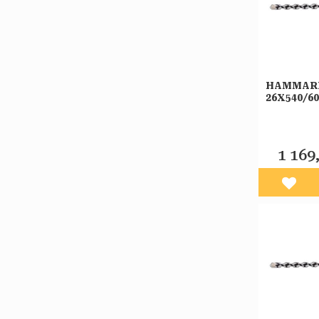
HAMMAR
26X540/6
IRWIN
1 169
Lägg 