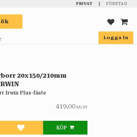
|
PRIVAT
FÖRETAG
Sök
FAVORIT
KUND
Logga in
r
borr 20x150/210mm
IRWIN
 Irwin Plus-fäste
419,00
KR
/
ST
KÖP
Lägg till i favoriter