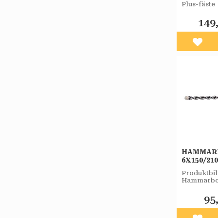
Plus-fäste
149
Lägg 
HAMMAR
6X150/2
PLUS-F 
Produktbi
Hammarbor
Plus-fäste
95