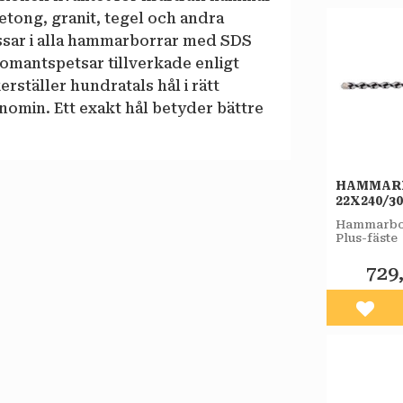
etong, granit, tegel och andra
ssar i alla hammarborrar med SDS
omantspetsar tillverkade enligt
rställer hundratals hål i rätt
nomin. Ett exakt hål betyder bättre
HAMMAR
22X240/3
PLUS-F 
Hammarbor
Plus-fäste
729
Lägg 