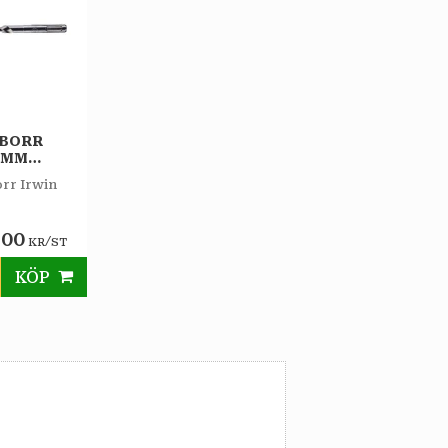
BORR
60MM
IRWIN
r Irwin
,00
/
KR
ST
KÖP
till i favoriter