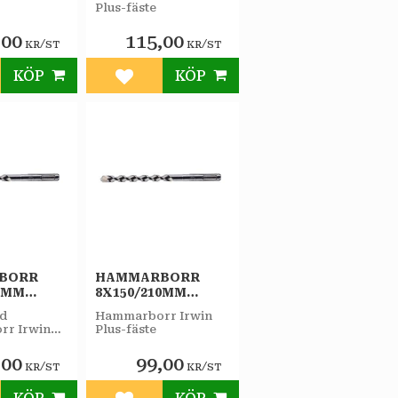
Plus-fäste
,00
115,00
/
/
KR
ST
KR
ST
KÖP
KÖP
till i favoriter
Lägg till i favoriter
BORR
HAMMARBORR
10MM
8X150/210MM
IRWIN
PLUS-F IRWIN
ld
Hammarborr Irwin
r Irwin
Plus-fäste
,00
99,00
/
/
KR
ST
KR
ST