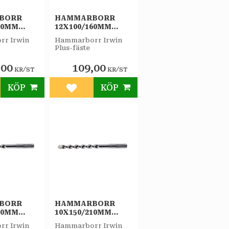
BORR
HAMMARBORR
60MM
12X100/160MM
IRWIN
PLUS-F IRWIN
r Irwin
Hammarborr Irwin
Plus-fäste
,00
109,00
/
/
KR
ST
KR
ST
KÖP
KÖP
till i favoriter
Lägg till i favoriter
BORR
HAMMARBORR
30MM
10X150/210MM
IRWIN
PLUS-F IRWIN
r Irwin
Hammarborr Irwin