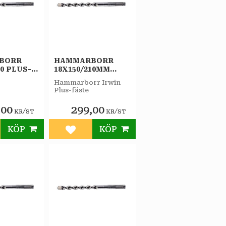
BORR
HAMMARBORR
00 PLUS-F
18X150/210MM
PLUS-F IRWIN
Hammarborr Irwin
Plus-fäste
,00
299,00
/
/
KR
ST
KR
ST
KÖP
KÖP
till i favoriter
Lägg till i favoriter