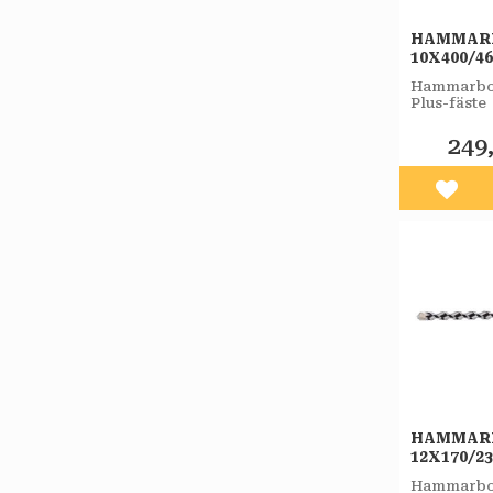
HAMMAR
10X400/4
PLUS-F 
Hammarbor
Plus-fäste
249
Lägg 
HAMMAR
12X170/2
PLUS-F 
Hammarbor