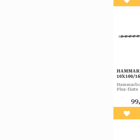
Lägg 
HAMMAR
10X100/1
PLUS-F 
Hammarbor
Plus-fäste
99
Lägg 