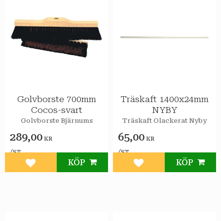
Golvborste 700mm
Träskaft 1400x24mm
Cocos-svart
NYBY
Golvborste Bjärnums
Träskaft Olackerat Nyby
289,00
65,00
KR
KR
/
/
ST
ST
KÖP
KÖP
Lägg till i favoriter
Lägg till i favoriter