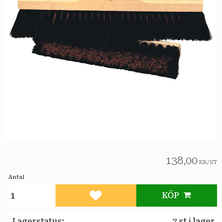
138,00
KR
/
ST
Antal
KÖP
Lägg till i favoriter
Lagerstatus
7 st i lager