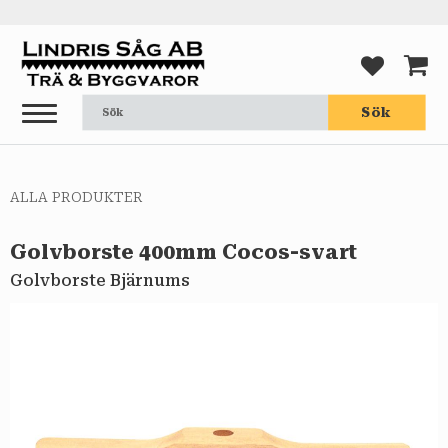
Meny
FAVORI
KUND
Sök
ALLA PRODUKTER
Golvborste 400mm Cocos-svart
Golvborste Bjärnums