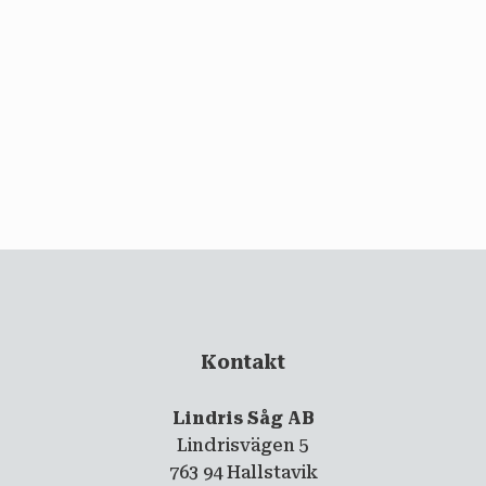
email
PRENUMERERA
Kontakt
Lindris Såg AB
Lindrisvägen 5
763 94 Hallstavik