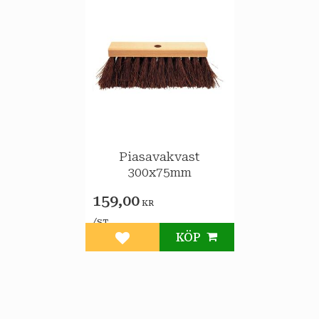
Piasavakvast
300x75mm
159,00
KR
/
ST
KÖP
Lägg till i favoriter