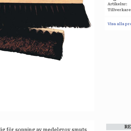
Artikelnr
Tillverkare
Visa alla 
R
lig för sopning av medelgrov smuts