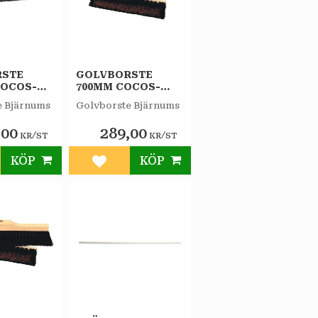
RSTE
GOLVBORSTE
COCOS-
700MM COCOS-
SVART
e Bjärnums
Golvborste Bjärnums
,00
289,00
/
/
KR
ST
KR
ST
KÖP
KÖP
till i favoriter
Lägg till i favoriter