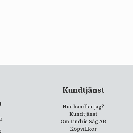
Kundtjänst
B
Hur handlar jag?
5
Kundtjänst
ik
Om Lindris Såg AB
Köpvillkor
0