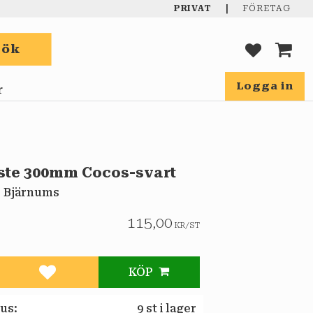
|
PRIVAT
FÖRETAG
Sök
FAVORIT
KUND
Logga in
r
ste 300mm Cocos-svart
 Bjärnums
115,00
KR
/
ST
KÖP
Lägg till i favoriter
tus
9 st i lager