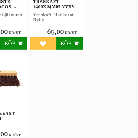
RSTE
TRÄSKAFT
OCOS-
1400X24MM NYBY
e Bjärnums
Träskaft Olackerat
Nyby
,00
65,00
/
/
KR
ST
KR
ST
KÖP
KÖP
till i favoriter
Lägg till i favoriter
KVAST
M
,00
/
KR
ST