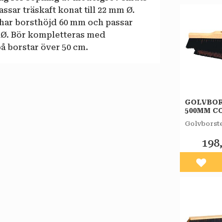
assar träskaft konat till 22 mm Ø.
 har borsthöjd 60 mm och passar
m Ø. Bör kompletteras med
på borstar över 50 cm.
GOLVBO
500MM C
SVART
Golvborst
198
Lägg 