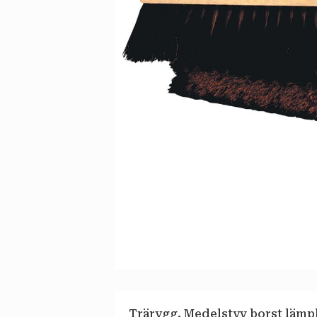
Trärygg. Medelstyv borst lämp