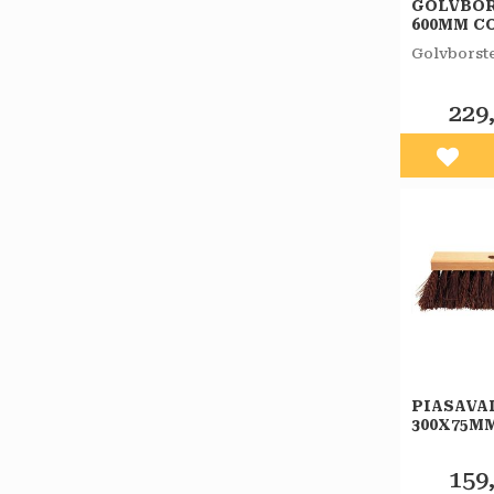
GOLVBO
600MM C
SVART
Golvborst
229
Lägg 
PIASAVA
300X75M
159