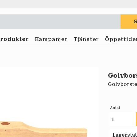
Produkter
Kampanjer
Tjänster
Öppettide
Golvbor
Golvborste
Antal
Lagersta