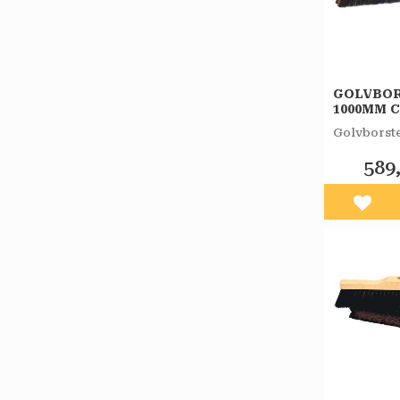
GOLVBO
1000MM 
SVART
Golvborst
589
Lägg 