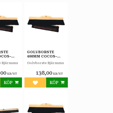
RSTE
GOLVBORSTE
OCOS-
400MM COCOS-
SVART
e Bjärnums
Golvborste Bjärnums
,00
138,00
/
/
KR
ST
KR
ST
KÖP
KÖP
till i favoriter
Lägg till i favoriter