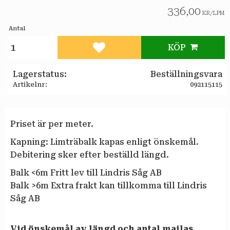
336,00
KR
/
LPM
Antal
KÖP
Lägg till i favoriter
Lagerstatus
Beställningsvara
Artikelnr
092115115
Priset är per meter.
Kapning: Limträbalk kapas enligt önskemål.
Debitering sker efter beställd längd.
Balk <6m Fritt lev till Lindris Såg AB
Balk >6m Extra frakt kan tillkomma till Lindris
Såg AB
Vid önskemål av längd och antal
mailas