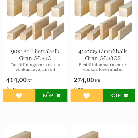
90x180 Limträbalk
42x225 Limträbalk
Gran GL30C
Gran GL28CS
Beställningsvara ca 1-2
Beställningsvara ca 1-2
veckas leveranstid
veckas leveranstid
414,00
274,00
KR
KR
/
/
LPM
LPM
KÖP
KÖP
Lägg till i favoriter
Lägg till i favoriter