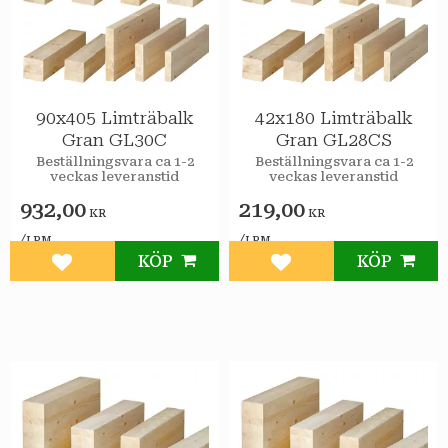
90x405 Limträbalk
42x180 Limträbalk
Gran GL30C
Gran GL28CS
Beställningsvara ca 1-2
Beställningsvara ca 1-2
veckas leveranstid
veckas leveranstid
932,00
219,00
KR
KR
/
/
LPM
LPM
KÖP
KÖP
Lägg till i favoriter
Lägg till i favoriter