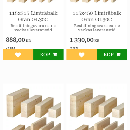
115x315 Limträbalk
115x450 Limträbalk
Gran GL30C
Gran GL30C
Beställningsvara ca 1-2
Beställningsvara ca 1-2
veckas leveranstid
veckas leveranstid
888,00
1 330,00
KR
KR
/
/
LPM
LPM
KÖP
KÖP
Lägg till i favoriter
Lägg till i favoriter