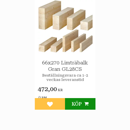
66x270 Limträbalk
Gran GL28CS
Beställningsvara ca 1-2
veckas leveranstid
472,00
KR
/
LPM
KÖP
Lägg till i favoriter