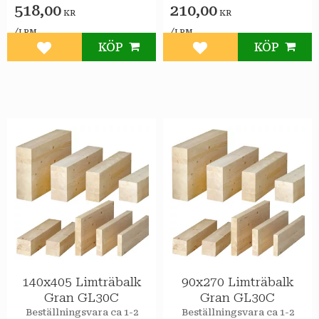
518,00
210,00
KR
KR
/
/
LPM
LPM
KÖP
KÖP
Lägg till i favoriter
Lägg till i favoriter
140x405 Limträbalk
90x270 Limträbalk
Gran GL30C
Gran GL30C
Beställningsvara ca 1-2
Beställningsvara ca 1-2