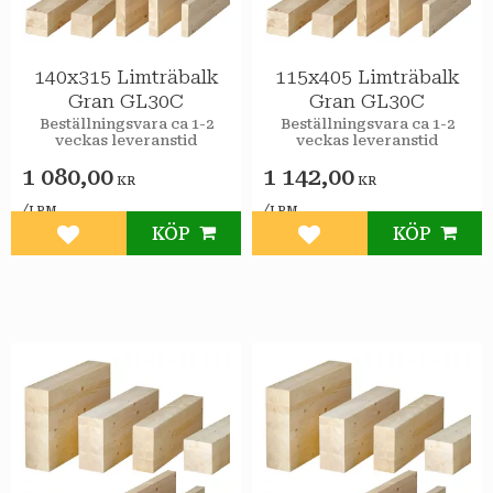
140x315 Limträbalk
115x405 Limträbalk
Gran GL30C
Gran GL30C
Beställningsvara ca 1-2
Beställningsvara ca 1-2
veckas leveranstid
veckas leveranstid
1 080,00
1 142,00
KR
KR
/
/
LPM
LPM
KÖP
KÖP
Lägg till i favoriter
Lägg till i favoriter