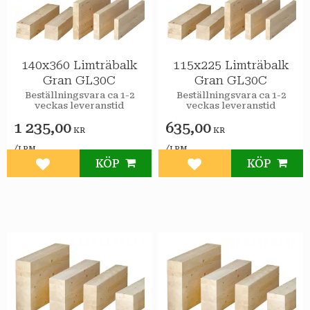
140x360 Limträbalk
115x225 Limträbalk
Gran GL30C
Gran GL30C
Beställningsvara ca 1-2
Beställningsvara ca 1-2
veckas leveranstid
veckas leveranstid
1 235,00
635,00
KR
KR
/
/
LPM
LPM
KÖP
KÖP
Lägg till i favoriter
Lägg till i favoriter