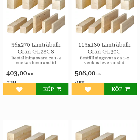
56x270 Limträbalk
115x180 Limträbalk
Gran GL28CS
Gran GL30C
Beställningsvara ca 1-2
Beställningsvara ca 1-2
veckas leveranstid
veckas leveranstid
403,00
508,00
KR
KR
/
/
LPM
LPM
KÖP
KÖP
Lägg till i favoriter
Lägg till i favoriter