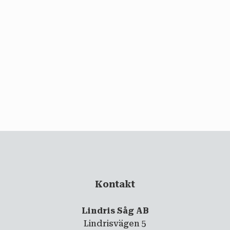
email
PRENUMERERA
Kontakt
Lindris Såg AB
Lindrisvägen 5