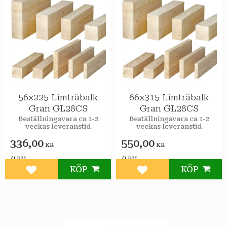
56x225 Limträbalk
66x315 Limträbalk
Gran GL28CS
Gran GL28CS
Beställningsvara ca 1-2
Beställningsvara ca 1-2
veckas leveranstid
veckas leveranstid
336,00
550,00
KR
KR
/
/
LPM
LPM
KÖP
KÖP
Lägg till i favoriter
Lägg till i favoriter