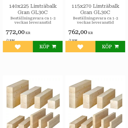
140x225 Limträbalk
115x270 Limträbalk
Gran GL30C
Gran GL30C
Beställningsvara ca 1-2
Beställningsvara ca 1-2
veckas leveranstid
veckas leveranstid
772,00
762,00
KR
KR
/
/
LPM
LPM
KÖP
KÖP
Lägg till i favoriter
Lägg till i favoriter