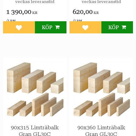
veckas leveranstid
veckas leveranstid
1 390,00
620,00
KR
KR
/
/
LPM
LPM
KÖP
KÖP
Lägg till i favoriter
Lägg till i favoriter
90x315 Limträbalk
90x360 Limträbalk
Gran GL30C
Gran GL30C