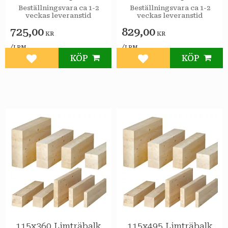
Beställningsvara ca 1-2
Beställningsvara ca 1-2
veckas leveranstid
veckas leveranstid
725,00
829,00
KR
KR
/
/
LPM
LPM
KÖP
KÖP
Lägg till i favoriter
Lägg till i favoriter
115x360 Limträbalk
115x495 Limträbalk