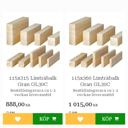
115x315 Limträbalk
115x360 Limträbalk
Gran GL30C
Gran GL30C
Beställningsvara ca 1-2
Beställningsvara ca 1-2
veckas leveranstid
veckas leveranstid
888,00
1 015,00
KR
KR
/
/
LPM
LPM
KÖP
KÖP
Lägg till i favoriter
Lägg till i favoriter