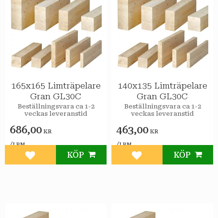
165x165 Limträpelare
140x135 Limträpelare
Gran GL30C
Gran GL30C
Beställningsvara ca 1-2
Beställningsvara ca 1-2
veckas leveranstid
veckas leveranstid
686,00
463,00
KR
KR
/
/
LPM
LPM
KÖP
KÖP
Lägg till i favoriter
Lägg till i favoriter