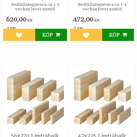
Beställningsvara ca 1-2
Beställningsvara ca 1-2
veckas leveranstid
veckas leveranstid
620,00
472,00
KR
KR
/
/
LPM
LPM
KÖP
KÖP
Lägg till i favoriter
Lägg till i favoriter
56x270 Limträbalk
42x225 Limträbalk