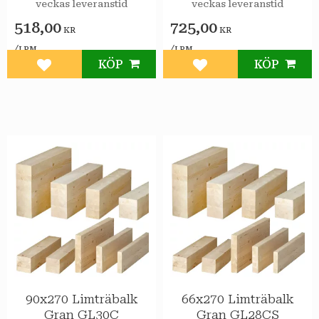
veckas leveranstid
veckas leveranstid
518,00
725,00
KR
KR
/
/
LPM
LPM
KÖP
KÖP
Lägg till i favoriter
Lägg till i favoriter
90x270 Limträbalk
66x270 Limträbalk
Gran GL30C
Gran GL28CS