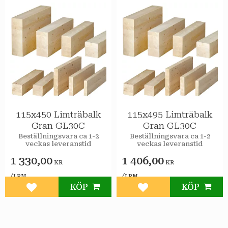
115x450 Limträbalk
115x495 Limträbalk
Gran GL30C
Gran GL30C
Beställningsvara ca 1-2
Beställningsvara ca 1-2
veckas leveranstid
veckas leveranstid
1 330,00
1 406,00
KR
KR
/
/
LPM
LPM
KÖP
KÖP
Lägg till i favoriter
Lägg till i favoriter