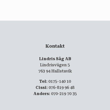
email
PRENUMERERA
Kontakt
Lindris Såg AB
Lindrisvägen 5
763 94 Hallstavik
Tel
: 0175-140 10
Cissi
: 076-819 96 48
Anders
: 070-219 70 35