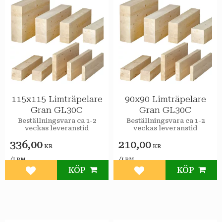
115x115 Limträpelare
90x90 Limträpelare
Gran GL30C
Gran GL30C
Beställningsvara ca 1-2
Beställningsvara ca 1-2
veckas leveranstid
veckas leveranstid
336,00
210,00
KR
KR
/
/
LPM
LPM
KÖP
KÖP
Lägg till i favoriter
Lägg till i favoriter