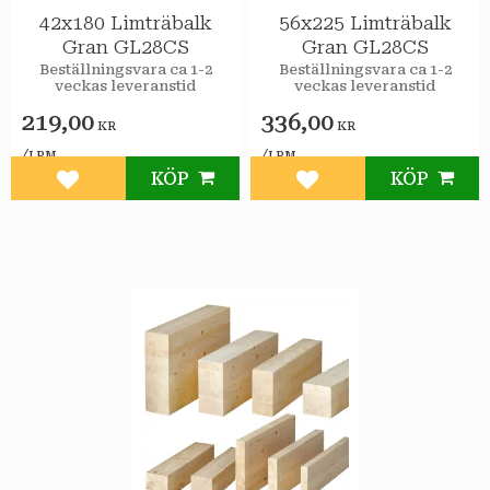
42x180 Limträbalk
56x225 Limträbalk
Gran GL28CS
Gran GL28CS
Beställningsvara ca 1-2
Beställningsvara ca 1-2
veckas leveranstid
veckas leveranstid
219,00
336,00
KR
KR
/
/
LPM
LPM
KÖP
KÖP
Lägg till i favoriter
Lägg till i favoriter