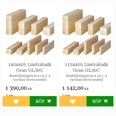
140x405 Limträbalk
115x405 Limträbalk
Gran GL30C
Gran GL30C
Beställningsvara ca 1-2
Beställningsvara ca 1-2
veckas leveranstid
veckas leveranstid
1 390,00
1 142,00
KR
KR
/
/
LPM
LPM
KÖP
KÖP
Lägg till i favoriter
Lägg till i favoriter