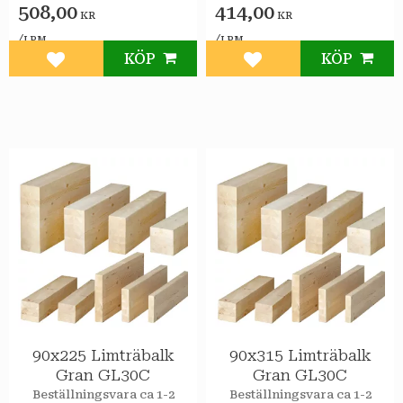
508,00
414,00
KR
KR
/
/
LPM
LPM
KÖP
KÖP
Lägg till i favoriter
Lägg till i favoriter
90x225 Limträbalk
90x315 Limträbalk
Gran GL30C
Gran GL30C
Beställningsvara ca 1-2
Beställningsvara ca 1-2