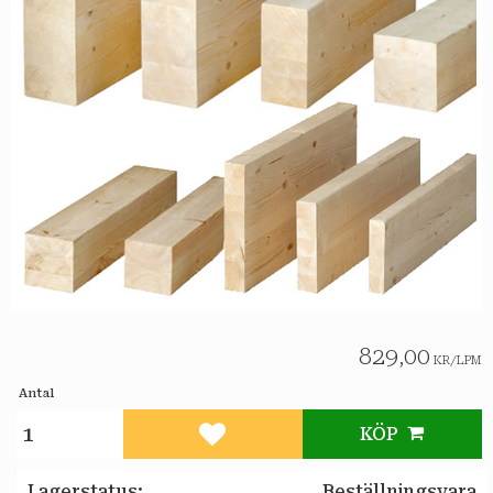
829,00
KR
/
LPM
Antal
KÖP
Lägg till i favoriter
Lagerstatus
Beställningsvara