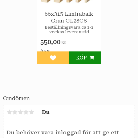
66x315 Limträbalk
Gran GL28CS
Beställningsvara ca 1-2
veckas leveranstid
550,00
KR
/
LPM
KÖP
Lägg till i favoriter
Omdömen
Du