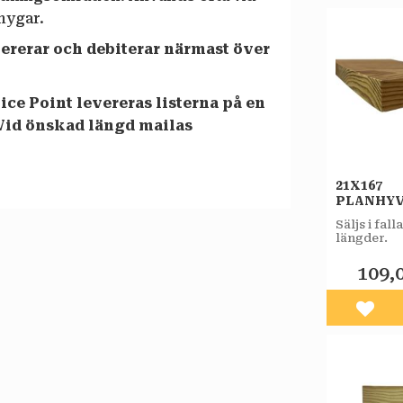
mygar.
evererar och debiterar närmast över
ce Point levereras listerna på en
Vid önskad längd mailas
21X167
PLANHY
OBEHAN
Säljs i fal
FURU A
längder.
109,
Lägg 