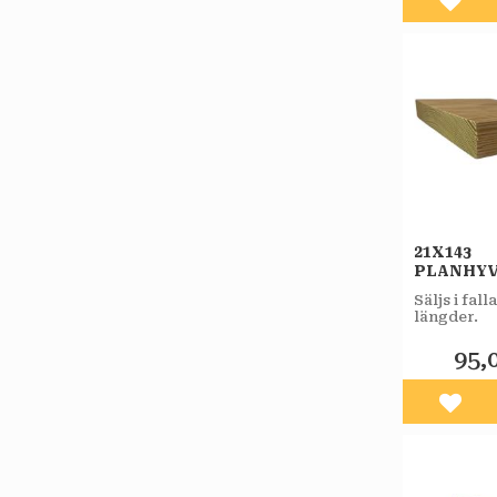
Lägg 
21X143
PLANHY
OBEHAN
Säljs i fal
FURU A
längder.
95,
Lägg 