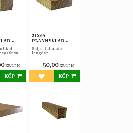
21X69
VLAD
PLANHYVLAD
DLAD
OBEHANDLAD
rtikel -
Säljs i fallande
FURU A
 begränsat
längder.
00
50,00
/
/
KR
LPM
KR
LPM
KÖP
KÖP
till i favoriter
Lägg till i favoriter