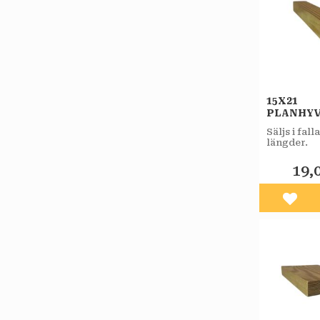
15X21
PLANHY
OBEHAN
Säljs i fal
FURU A
längder.
19,
Lägg 