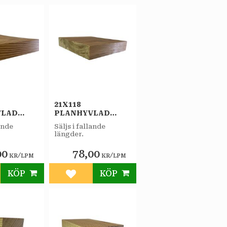
21X118
VLAD
PLANHYVLAD
DLAD
OBEHANDLAD
lande
Säljs i fallande
FURU A
längder.
00
78,00
/
/
KR
LPM
KR
LPM
KÖP
KÖP
till i favoriter
Lägg till i favoriter