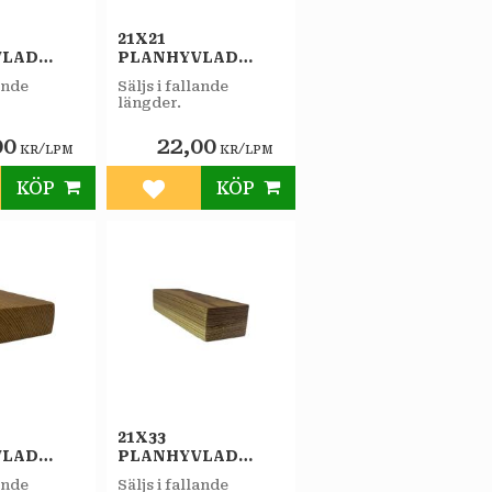
21X21
VLAD
PLANHYVLAD
DLAD
OBEHANDLAD
lande
Säljs i fallande
FURU A
längder.
00
22,00
/
/
KR
LPM
KR
LPM
KÖP
KÖP
till i favoriter
Lägg till i favoriter
21X33
VLAD
PLANHYVLAD
DLAD
OBEHANDLAD
lande
Säljs i fallande