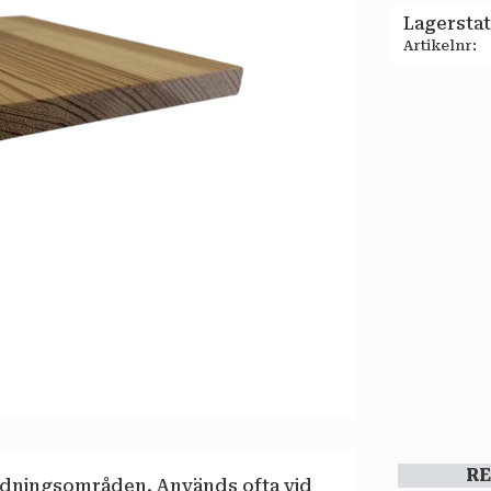
Lagersta
Artikelnr
R
ndningsområden. Används ofta vid