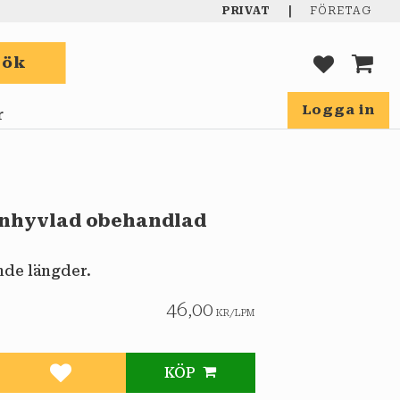
|
PRIVAT
FÖRETAG
Sök
FAVORIT
KUND
Logga in
r
anhyvlad obehandlad
ande längder.
46,00
KR
/
LPM
KÖP
Lägg till i favoriter