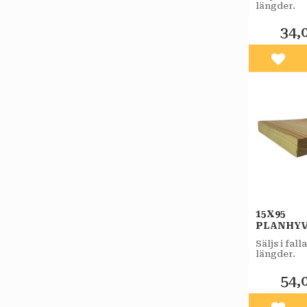
FURU A
längder.
34,
Lägg 
15X95
PLANHY
OBEHAN
Säljs i fal
FURU A
längder.
54,