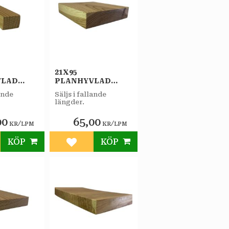
21X95
VLAD
PLANHYVLAD
DLAD
OBEHANDLAD
lande
Säljs i fallande
FURU A
längder.
00
65,00
/
/
KR
LPM
KR
LPM
KÖP
KÖP
till i favoriter
Lägg till i favoriter