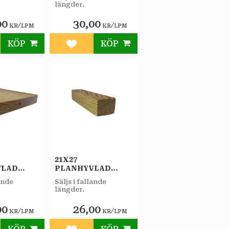
FURU A
längder.
00
30,00
/
/
KR
LPM
KR
LPM
KÖP
KÖP
till i favoriter
Lägg till i favoriter
21X27
VLAD
PLANHYVLAD
DLAD
OBEHANDLAD
lande
Säljs i fallande
FURU A
längder.
00
26,00
/
/
KR
LPM
KR
LPM