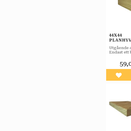
44X44
PLANHY
OBEHAN
Utgående a
FURU A
Endast ett
antal.
59,
Lägg 