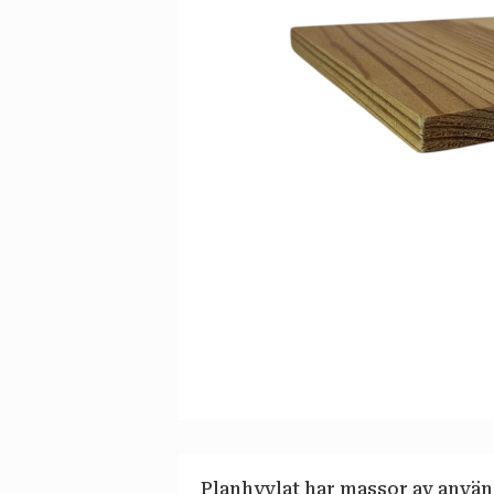
Planhyvlat har massor av anvä