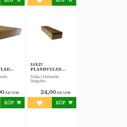
KÖP
KÖP
till i favoriter
Lägg till i favoriter
15X27
VLAD
PLANHYVLAD
DLAD
OBEHANDLAD
lande
Säljs i fallande
FURU A
längder.
00
24,00
/
/
KR
LPM
KR
LPM
KÖP
KÖP
till i favoriter
Lägg till i favoriter