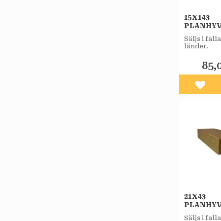
15X143
PLANHY
OBEHAN
Säljs i fal
FURU A
länder.
85,
Lägg 
21X43
PLANHY
OBEHAN
Säljs i fal