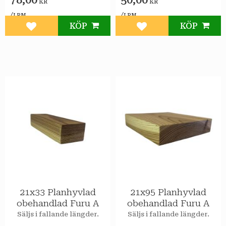
KR
KR
/
/
LPM
LPM
KÖP
KÖP
Lägg till i favoriter
Lägg till i favoriter
21x33 Planhyvlad
21x95 Planhyvlad
obehandlad Furu A
obehandlad Furu A
Säljs i fallande längder.
Säljs i fallande längder.