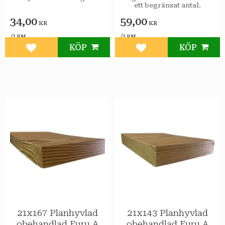
ett begränsat antal.
34,00
59,00
KR
KR
/
/
LPM
LPM
KÖP
KÖP
Lägg till i favoriter
Lägg till i favoriter
21x167 Planhyvlad
21x143 Planhyvlad
obehandlad Furu A
obehandlad Furu A