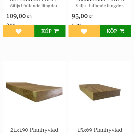
Säljs i fallande längder.
Säljs i fallande längder.
109,00
95,00
KR
KR
/
/
LPM
LPM
KÖP
KÖP
Lägg till i favoriter
Lägg till i favoriter
21x190 Planhyvlad
15x69 Planhyvlad