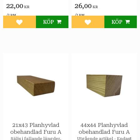
22,00
26,00
KR
KR
/
/
LPM
LPM
KÖP
KÖP
Lägg till i favoriter
Lägg till i favoriter
21x43 Planhyvlad
44x44 Planhyvlad
obehandlad Furu A
obehandlad Furu A
Säljs i fallande längder.
Utgående artikel - Endast