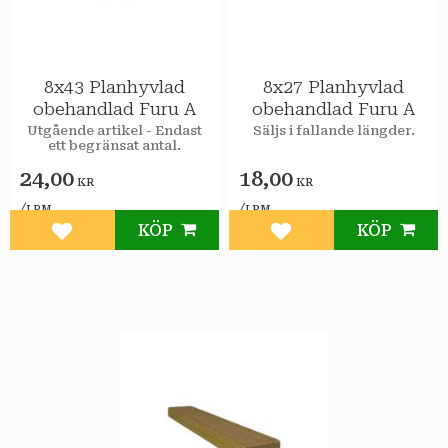
8x43 Planhyvlad
8x27 Planhyvlad
obehandlad Furu A
obehandlad Furu A
Utgående artikel - Endast
Säljs i fallande längder.
ett begränsat antal.
24,00
18,00
KR
KR
/
/
LPM
LPM
KÖP
KÖP
Lägg till i favoriter
Lägg till i favoriter