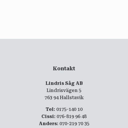
email
PRENUMERERA
Kontakt
Lindris Såg AB
Lindrisvägen 5
763 94 Hallstavik
Tel
: 0175-140 10
Cissi
: 076-819 96 48
Anders
: 070-219 70 35