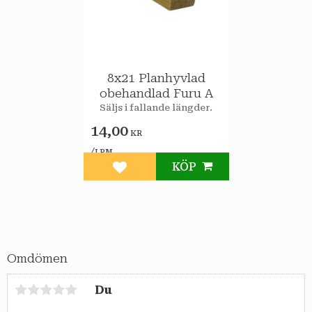
8x21 Planhyvlad
obehandlad Furu A
Säljs i fallande längder.
14,00
KR
/
LPM
KÖP
Lägg till i favoriter
Omdömen
Du