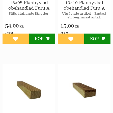
15x95 Planhyvlad
10x10 Planhyvlad
obehandlad Furu A
obehandlad Furu A
Säljs i fallande längder.
Utgående artikel - Endast
ett begränsat antal.
54,00
15,00
KR
KR
/
/
LPM
LPM
KÖP
KÖP
Lägg till i favoriter
Lägg till i favoriter