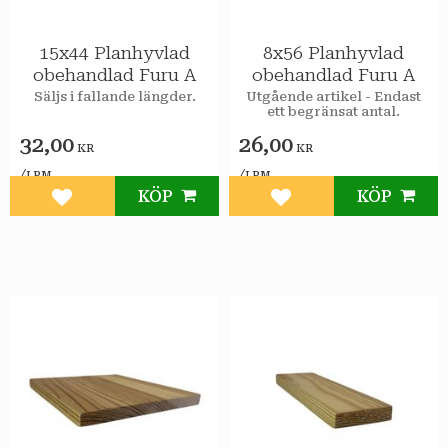
15x44 Planhyvlad
8x56 Planhyvlad
obehandlad Furu A
obehandlad Furu A
Säljs i fallande längder.
Utgående artikel - Endast
ett begränsat antal.
32,00
26,00
KR
KR
/
/
LPM
LPM
KÖP
KÖP
Lägg till i favoriter
Lägg till i favoriter