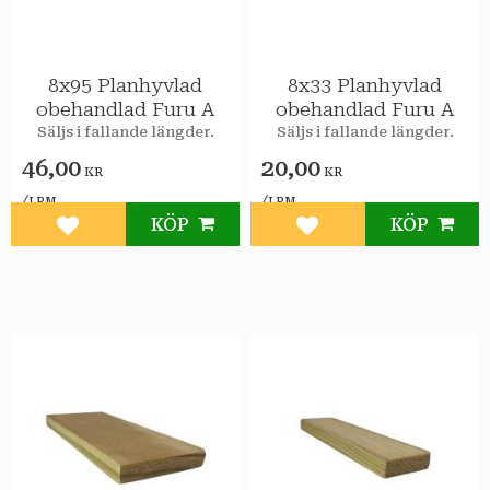
8x95 Planhyvlad
8x33 Planhyvlad
obehandlad Furu A
obehandlad Furu A
Säljs i fallande längder.
Säljs i fallande längder.
46,00
20,00
KR
KR
/
/
LPM
LPM
KÖP
KÖP
Lägg till i favoriter
Lägg till i favoriter