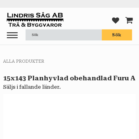
Meny
FAVORI
KUND
Sök
ALLA PRODUKTER
15x143 Planhyvlad obehandlad Furu A
Säljs i fallande länder.