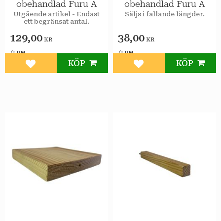
obehandlad Furu A
obehandlad Furu A
Utgående artikel - Endast
Säljs i fallande längder.
ett begränsat antal.
129,00
38,00
KR
KR
/
/
LPM
LPM
KÖP
KÖP
Lägg till i favoriter
Lägg till i favoriter