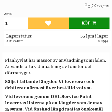
85,00
KR
/
LPM
Antal
KÖP
Lägg till i favoriter
Lagerstatus
55 lpm i lager
Artikelnr
081597
Planhyvlat har massor av användningsområden.
Används ofta vid utsalning av fönster och
dörrsmygar.
Säljs i fallande längder. Vi levererar och
debiterar närmast över beställd volym.
Vid leverans genom DHL Service Point
levereras listerna på en längder som är max
1500mm. Vid önskad längd mailas önskemål