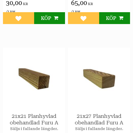
30,00
65,00
KR
KR
/
/
LPM
LPM
KÖP
KÖP
Lägg till i favoriter
Lägg till i favoriter
21x21 Planhyvlad
21x27 Planhyvlad
obehandlad Furu A
obehandlad Furu A
Säljs i fallande längder.
Säljs i fallande längder.