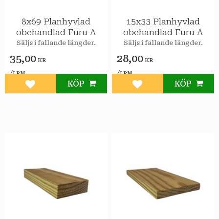
8x69 Planhyvlad
15x33 Planhyvlad
obehandlad Furu A
obehandlad Furu A
Säljs i fallande längder.
Säljs i fallande längder.
35,00
28,00
KR
KR
/
/
LPM
LPM
KÖP
KÖP
Lägg till i favoriter
Lägg till i favoriter