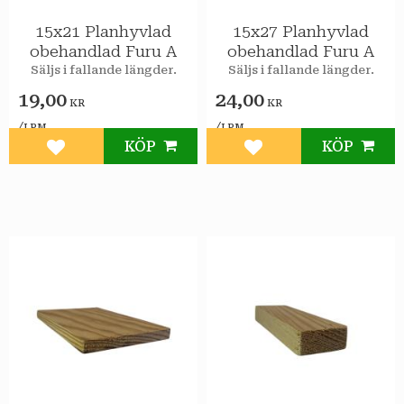
15x21 Planhyvlad
15x27 Planhyvlad
obehandlad Furu A
obehandlad Furu A
Säljs i fallande längder.
Säljs i fallande längder.
19,00
24,00
KR
KR
/
/
LPM
LPM
KÖP
KÖP
Lägg till i favoriter
Lägg till i favoriter