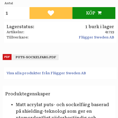
Antal
KÖP
Lägg till i favoriter
Lagerstatus
1 burk i lager
Artikelnr
41723
Tillverkare
Flügger Sweden AB
PUTS-SOCKELFARG.PDF
Visa alla produkter från Flügger Sweden AB
Produktegenskaper
Matt acrylat puts- och sockelfärg baserad
på shielding-teknologi som ger en
utomordentligt väderbeständig och