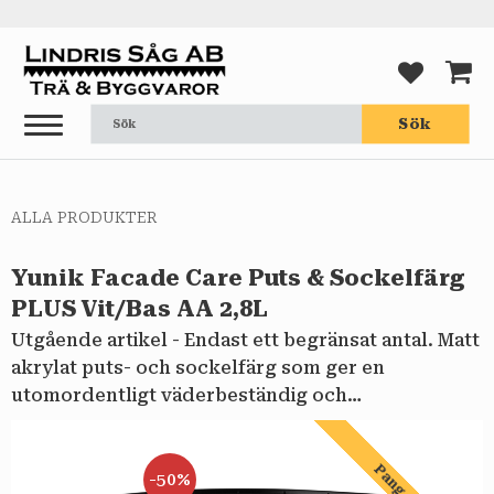
Meny
FAVORI
KUND
Sök
ALLA PRODUKTER
Yunik Facade Care Puts & Sockelfärg
PLUS Vit/Bas AA 2,8L
​​Utgående artikel - Endast ett begränsat antal. Matt
akrylat puts- och sockelfärg som ger en
utomordentligt väderbeständig och
smutsavvisande yta.
Pang pris!
50
%