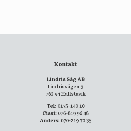
email
PRENUMERERA
Kontakt
Lindris Såg AB
Lindrisvägen 5
763 94 Hallstavik
Tel
: 0175-140 10
Cissi
: 076-819 96 48
Anders
: 070-219 70 35