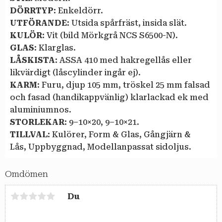
DÖRRTYP:
Enkeldörr.
UTFÖRANDE:
Utsida spårfräst, insida slät.
KULÖR:
Vit (bild Mörkgrå NCS S6500-N).
GLAS:
Klarglas.
LÅSKISTA:
ASSA 410 med hakregellås eller
likvärdigt (låscylinder ingår ej).
KARM:
Furu, djup 105 mm, tröskel 25 mm falsad
och fasad (handikappvänlig) klarlackad ek med
aluminiumnos.
STORLEKAR:
9–10×20, 9–10×21.
TILLVAL:
Kulörer, Form & Glas, Gångjärn &
Lås, Uppbyggnad, Modellanpassat sidoljus.
Omdömen
Du