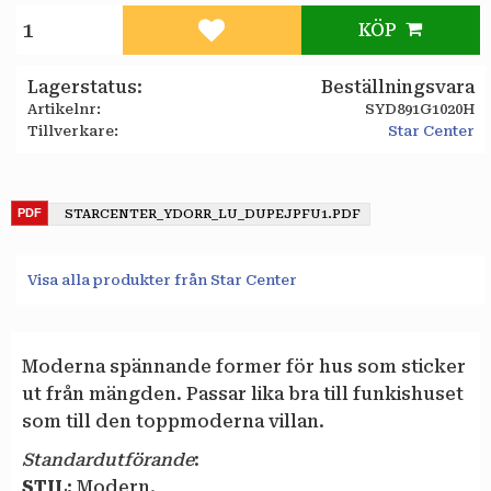
KÖP
Lägg till i favoriter
Lagerstatus
Beställningsvara
Artikelnr
SYD891G1020H
Tillverkare
Star Center
STARCENTER_YDORR_LU_DUPEJPFU1.PDF
Visa alla produkter från Star Center
Moderna spännande former för hus som sticker
ut från mängden. Passar lika bra till funkishuset
som till den toppmoderna villan.
Standardutförande
:
STIL:
Modern.