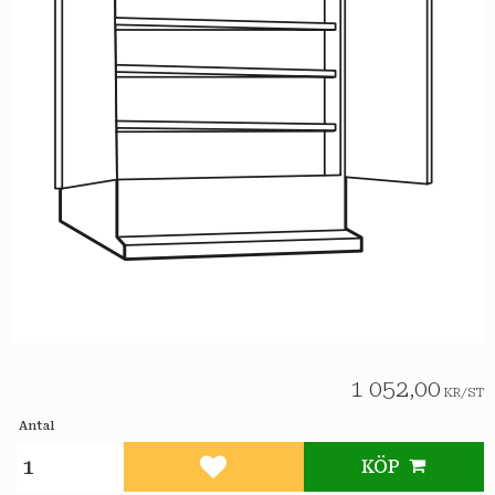
1 052,00
KR
/
ST
Antal
KÖP
Lägg till i favoriter