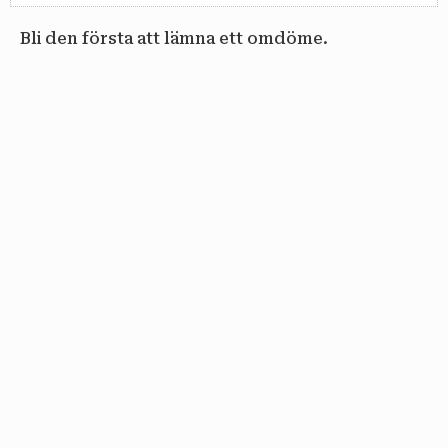
Bli den första att lämna ett omdöme.
email
PRENUMERERA