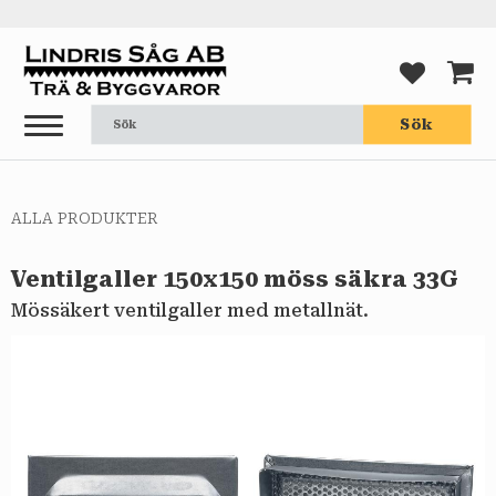
Meny
FAVORI
KUND
Sök
ALLA PRODUKTER
Ventilgaller 150x150 möss säkra 33G
Mössäkert ventilgaller med metallnät.