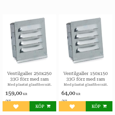
Ventilgaller 250x250
Ventilgaller 150x150
33G förz med ram
33G förz med ram
Med plastat glasfibernät.
Med plastat glasfibernät.
159,00
64,00
KR
KR
/
/
ST
ST
KÖP
KÖP
Lägg till i favoriter
Lägg till i favoriter