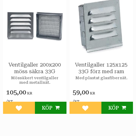
Ventilgaller 200x200
Ventilgaller 125x125
möss säkra 33G
33G förz med ram
Mössäkert ventilgaller
Med plastat glasfibernät.
med metallnät.
105,00
59,00
KR
KR
/
/
ST
ST
KÖP
KÖP
Lägg till i favoriter
Lägg till i favoriter