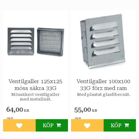
Ventilgaller 125x125
Ventilgaller 100x100
möss säkra 33G
33G förz med ram
Mössäkert ventilgaller
Med plastat glasfibernät.
med metallnät.
64,00
55,00
KR
KR
/
/
ST
ST
KÖP
KÖP
Lägg till i favoriter
Lägg till i favoriter