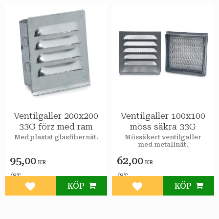
Ventilgaller 200x200
Ventilgaller 100x100
33G förz med ram
möss säkra 33G
Med plastat glasfibernät.
Mössäkert ventilgaller
med metallnät.
95,00
62,00
KR
KR
/
/
ST
ST
KÖP
KÖP
Lägg till i favoriter
Lägg till i favoriter