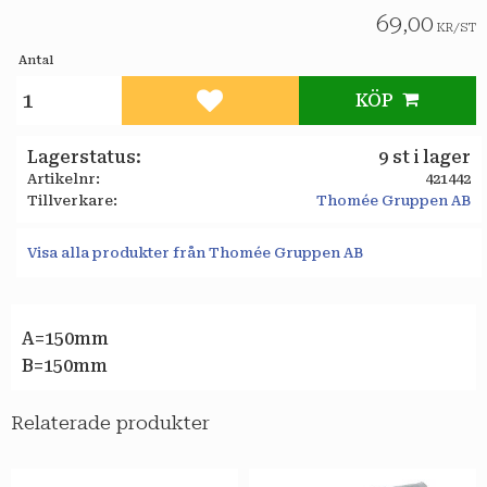
69,00
KR
/
ST
Antal
KÖP
Lägg till i favoriter
Lagerstatus
9 st i lager
Artikelnr
421442
Tillverkare
Thomée Gruppen AB
Visa alla produkter från Thomée Gruppen AB
A=150mm
B=150mm
Relaterade produkter