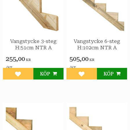
Vangstycke 3-steg
Vangstycke 6-steg
H:51cm NTR A
H:102cm NTR A
255,00
505,00
KR
KR
/
/
ST
ST
KÖP
KÖP
Lägg till i favoriter
Lägg till i favoriter