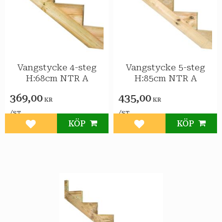
Vangstycke 4-steg
Vangstycke 5-steg
H:68cm NTR A
H:85cm NTR A
369,00
435,00
KR
KR
/
/
ST
ST
KÖP
KÖP
Lägg till i favoriter
Lägg till i favoriter