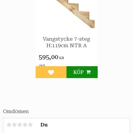
Vangstycke 7-steg
H:119cm NTR A
595,00
KR
/
ST
KÖP
Lägg till i favoriter
Omdömen
Du