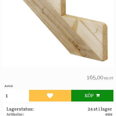
165,00
KR
/
ST
Antal
KÖP
Lägg till i favoriter
Lagerstatus
24 st i lager
Artikelnr
4439