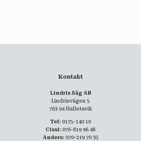
email
PRENUMERERA
Kontakt
Lindris Såg AB
Lindrisvägen 5
763 94 Hallstavik
Tel
: 0175-140 10
Cissi
: 076-819 96 48
Anders
: 070-219 70 35