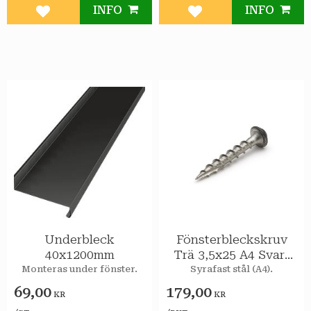
INFO
INFO
Lägg till i favoriter
Lägg till i favoriter
Underbleck
Fönsterbleckskruv
40x1200mm
Trä 3,5x25 A4 Svart
100st/pkt
Monteras under fönster.
Syrafast stål (A4).
69,00
179,00
KR
KR