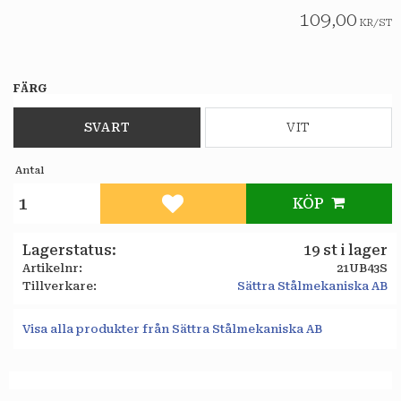
109,00
KR
/
ST
FÄRG
SVART
VIT
Antal
KÖP
Lägg till i favoriter
Lagerstatus
19 st i lager
Artikelnr
21UB43S
Tillverkare
Sättra Stålmekaniska AB
Visa alla produkter från Sättra Stålmekaniska AB