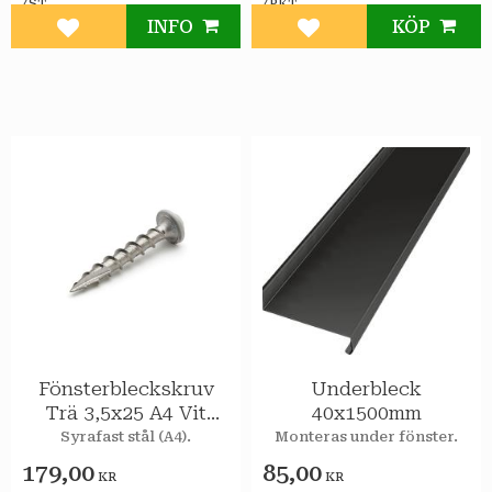
/
/
ST
PKT
INFO
KÖP
Lägg till i favoriter
Lägg till i favoriter
Fönsterbleckskruv
Underbleck
Trä 3,5x25 A4 Vit
40x1500mm
100st/pkt
Syrafast stål (A4).
Monteras under fönster.
179,00
85,00
KR
KR