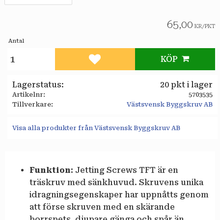
65,00
KR
/
PKT
Antal
KÖP
Lägg till i favoriter
Lagerstatus
20 pkt i lager
Artikelnr
5703535
Tillverkare
Västsvensk Byggskruv AB
Visa alla produkter från Västsvensk Byggskruv AB
Funktion:
Jetting Screws TFT är en
träskruv med sänkhuvud. Skruvens unika
idragningsegenskaper har uppnåtts genom
att förse skruven med en skärande
borrspets, djupare gänga och spår än