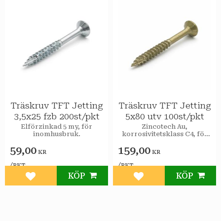
Träskruv TFT Jetting
Träskruv TFT Jetting
3,5x25 fzb 200st/pkt
5x80 utv 100st/pkt
Elförzinkad 5 my, för
Zincotech Au,
inomhusbruk.
korrosivitetsklass C4, för
utomhusbruk.
59,00
159,00
KR
KR
/
/
PKT
PKT
KÖP
KÖP
Lägg till i favoriter
Lägg till i favoriter