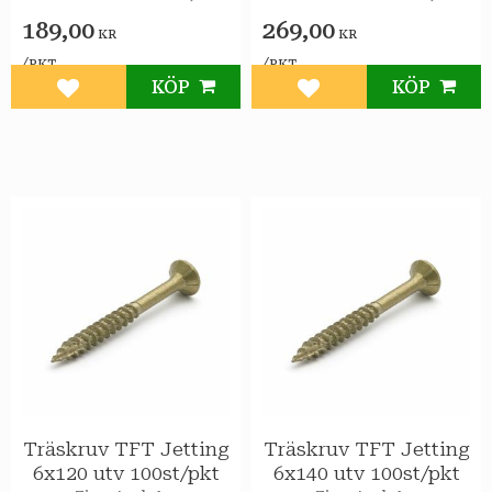
utomhusbruk.
utomhusbruk.
189,00
269,00
KR
KR
/
/
PKT
PKT
KÖP
KÖP
Lägg till i favoriter
Lägg till i favoriter
Träskruv TFT Jetting
Träskruv TFT Jetting
6x120 utv 100st/pkt
6x140 utv 100st/pkt