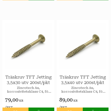
Träskruv TFT Jetting
Träskruv TFT Jetting
3,5x30 utv 200st/pkt
3,5x40 utv 200st/pkt
Zincotech Au,
Zincotech Au,
korrosivitetsklass C4, för
korrosivitetsklass C4, för
utomhusbruk.
utomhusbruk.
79,00
89,00
KR
KR
/
/
PKT
PKT