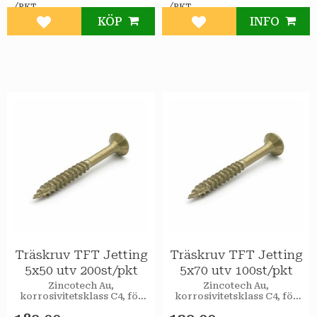
/
/
PKT
PKT
INFO
KÖP
Lägg till i favoriter
Lägg till i favoriter
Träskruv TFT Jetting
Träskruv TFT Jetting
5x50 utv 200st/pkt
5x70 utv 100st/pkt
Zincotech Au,
Zincotech Au,
korrosivitetsklass C4, för
korrosivitetsklass C4, för
utomhusbruk.
utomhusbruk.