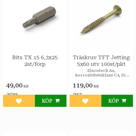
Bits TX 15 6,3x25
Träskruv TFT Jetting
2st/förp
5x60 utv 100st/pkt
Zincotech Au,
korrosivitetsklass C4, för
utomhusbruk.
49,00
119,00
KR
KR
/
/
FÖRP
PKT
KÖP
KÖP
Lägg till i favoriter
Lägg till i favoriter