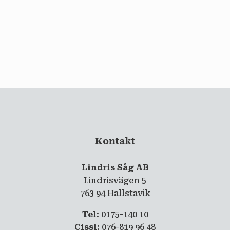
email
PRENUMERERA
Kontakt
Lindris Såg AB
Lindrisvägen 5
763 94 Hallstavik
Tel
: 0175-140 10
Cissi
: 076-819 96 48