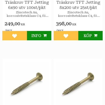
Träskruv TFT Jetting
Träskruv TFT Jetting
6x90 utv 100st/pkt
8x200 utv 25st/pkt
Zincotech Au,
Zincotech Au,
korrosivitetsklass C4, för
korrosivitetsklass C4, för
utomhusbruk.
utomhusbruk.
249,00
398,00
KR
KR
/
/
PKT
PKT
INFO
KÖP
Lägg till i favoriter
Lägg till i favoriter