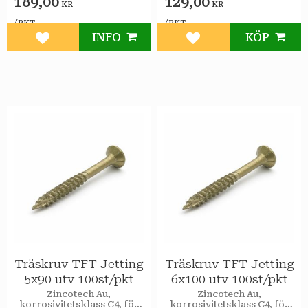
189,00
129,00
KR
KR
/
/
PKT
PKT
INFO
KÖP
Lägg till i favoriter
Lägg till i favoriter
Träskruv TFT Jetting
Träskruv TFT Jetting
5x90 utv 100st/pkt
6x100 utv 100st/pkt
Zincotech Au,
Zincotech Au,
korrosivitetsklass C4, för
korrosivitetsklass C4, för