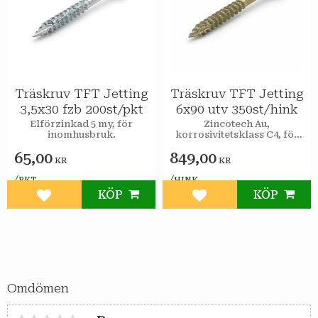
Träskruv TFT Jetting
Träskruv TFT Jetting
3,5x30 fzb 200st/pkt
6x90 utv 350st/hink
Elförzinkad 5 my, för
Zincotech Au,
inomhusbruk.
korrosivitetsklass C4, för
utomhusbruk.
65,00
849,00
KR
KR
/
/
PKT
HINK
KÖP
KÖP
Lägg till i favoriter
Lägg till i favoriter
Omdömen