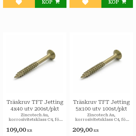
KÖP
KÖP
Lägg till i favoriter
Lägg till i favoriter
Träskruv TFT Jetting
Träskruv TFT Jetting
4x40 utv 200st/pkt
5x100 utv 100st/pkt
Zincotech Au,
Zincotech Au,
korrosivitetsklass C4, för
korrosivitetsklass C4, för
utomhusbruk.
utomhusbruk.
109,00
209,00
KR
KR