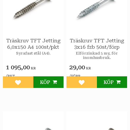
Träskruv TFT Jetting
Träskruv TFT Jetting
6,0x150 A4 100st/pkt
3x16 fzb 50st/förp
Syrafast stål (A4).
Elförzinkad 5 my, för
inomhusbruk.
1 095,00
29,00
KR
KR
/
/
PKT
FÖRP
KÖP
KÖP
Lägg till i favoriter
Lägg till i favoriter