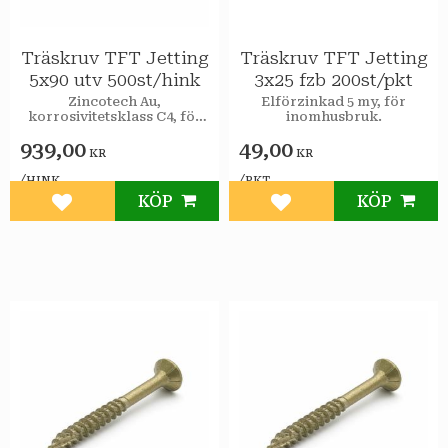
Träskruv TFT Jetting
Träskruv TFT Jetting
5x90 utv 500st/hink
3x25 fzb 200st/pkt
Zincotech Au,
Elförzinkad 5 my, för
korrosivitetsklass C4, för
inomhusbruk.
utomhusbruk.
939,00
49,00
KR
KR
/
/
HINK
PKT
KÖP
KÖP
Lägg till i favoriter
Lägg till i favoriter