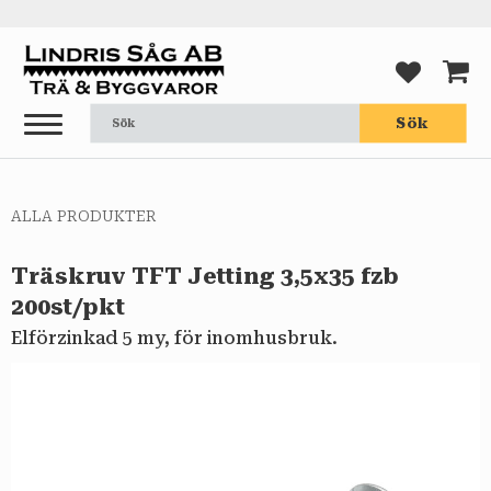
Meny
FAVORI
KUND
Sök
ALLA PRODUKTER
Träskruv TFT Jetting 3,5x35 fzb
200st/pkt
Elförzinkad 5 my, för inomhusbruk.