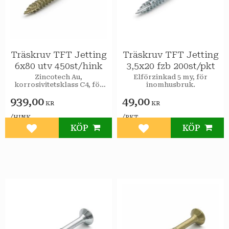
Träskruv TFT Jetting
Träskruv TFT Jetting
6x80 utv 450st/hink
3,5x20 fzb 200st/pkt
Zincotech Au,
Elförzinkad 5 my, för
korrosivitetsklass C4, för
inomhusbruk.
utomhusbruk.
939,00
49,00
KR
KR
/
/
HINK
PKT
KÖP
KÖP
Lägg till i favoriter
Lägg till i favoriter