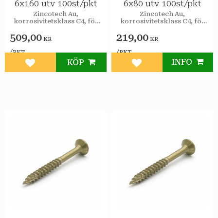
6x160 utv 100st/pkt
6x80 utv 100st/pkt
Zincotech Au,
Zincotech Au,
korrosivitetsklass C4, för
korrosivitetsklass C4, för
utomhusbruk.
utomhusbruk.
509,00
219,00
KR
KR
/
/
PKT
PKT
INFO
KÖP
Lägg till i favoriter
Lägg till i favoriter