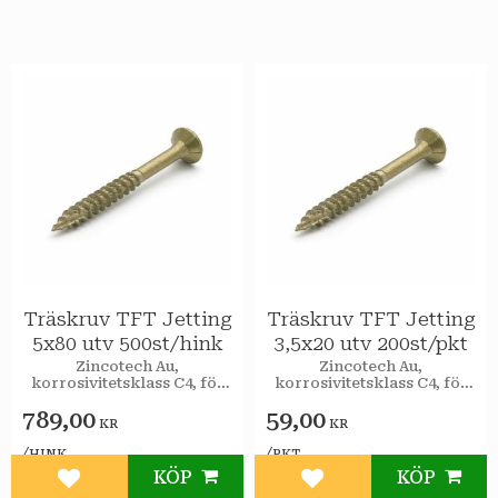
Träskruv TFT Jetting
Träskruv TFT Jetting
5x80 utv 500st/hink
3,5x20 utv 200st/pkt
Zincotech Au,
Zincotech Au,
korrosivitetsklass C4, för
korrosivitetsklass C4, för
utomhusbruk.
utomhusbruk.
789,00
59,00
KR
KR
/
/
HINK
PKT
KÖP
KÖP
Lägg till i favoriter
Lägg till i favoriter