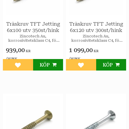
Träskruv TFT Jetting
Träskruv TFT Jetting
6x100 utv 350st/hink
6x120 utv 300st/hink
Zincotech Au,
Zincotech Au,
korrosivitetsklass C4, för
korrosivitetsklass C4, för
utomhusbruk.
utomhusbruk.
939,00
1 099,00
KR
KR
/
/
HINK
HINK
KÖP
KÖP
Lägg till i favoriter
Lägg till i favoriter