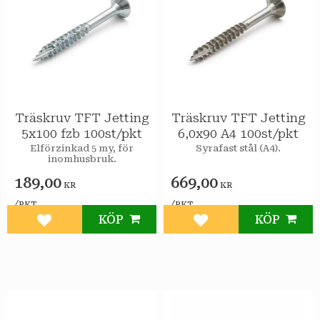
Träskruv TFT Jetting
Träskruv TFT Jetting
5x100 fzb 100st/pkt
6,0x90 A4 100st/pkt
Elförzinkad 5 my, för
Syrafast stål (A4).
inomhusbruk.
189,00
669,00
KR
KR
/
/
PKT
PKT
KÖP
KÖP
Lägg till i favoriter
Lägg till i favoriter