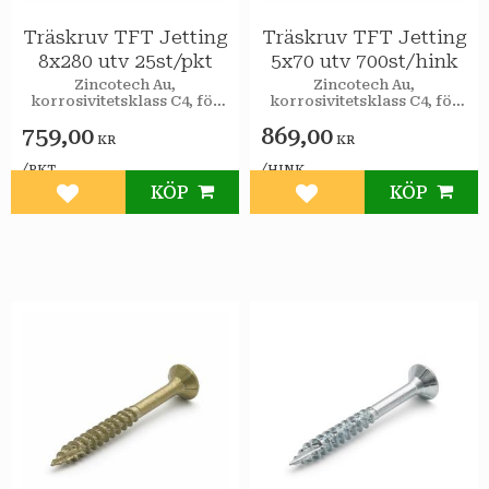
Träskruv TFT Jetting
Träskruv TFT Jetting
8x280 utv 25st/pkt
5x70 utv 700st/hink
Zincotech Au,
Zincotech Au,
korrosivitetsklass C4, för
korrosivitetsklass C4, för
utomhusbruk.
utomhusbruk.
759,00
869,00
KR
KR
/
/
PKT
HINK
KÖP
KÖP
Lägg till i favoriter
Lägg till i favoriter