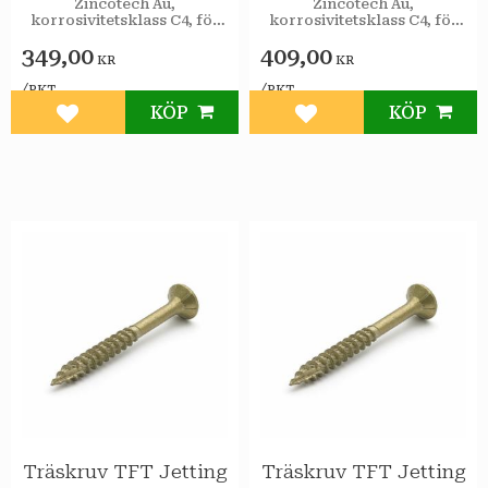
Zincotech Au,
Zincotech Au,
korrosivitetsklass C4, för
korrosivitetsklass C4, för
utomhusbruk.
utomhusbruk.
349,00
409,00
KR
KR
/
/
PKT
PKT
KÖP
KÖP
Lägg till i favoriter
Lägg till i favoriter
Träskruv TFT Jetting
Träskruv TFT Jetting