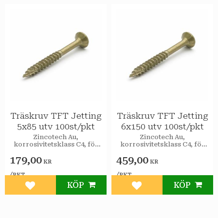
Träskruv TFT Jetting
Träskruv TFT Jetting
5x85 utv 100st/pkt
6x150 utv 100st/pkt
Zincotech Au,
Zincotech Au,
korrosivitetsklass C4, för
korrosivitetsklass C4, för
utomhusbruk.
utomhusbruk.
179,00
459,00
KR
KR
/
/
PKT
PKT
KÖP
KÖP
Lägg till i favoriter
Lägg till i favoriter