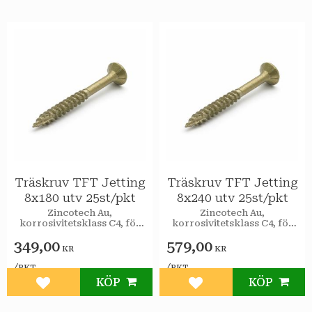
Träskruv TFT Jetting
Träskruv TFT Jetting
8x180 utv 25st/pkt
8x240 utv 25st/pkt
Zincotech Au,
Zincotech Au,
korrosivitetsklass C4, för
korrosivitetsklass C4, för
utomhusbruk.
utomhusbruk.
349,00
579,00
KR
KR
/
/
PKT
PKT
KÖP
KÖP
Lägg till i favoriter
Lägg till i favoriter