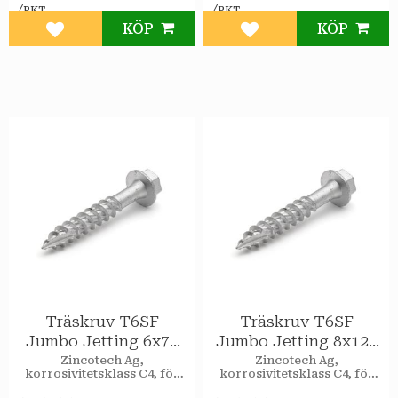
/
/
PKT
PKT
KÖP
KÖP
Lägg till i favoriter
Lägg till i favoriter
Träskruv T6SF
Träskruv T6SF
Jumbo Jetting 6x75
Jumbo Jetting 8x120
utv 100st/pkt
utv 50st/pkt
Zincotech Ag,
Zincotech Ag,
korrosivitetsklass C4, för
korrosivitetsklass C4, för
utomhusbruk.
utomhusbruk.