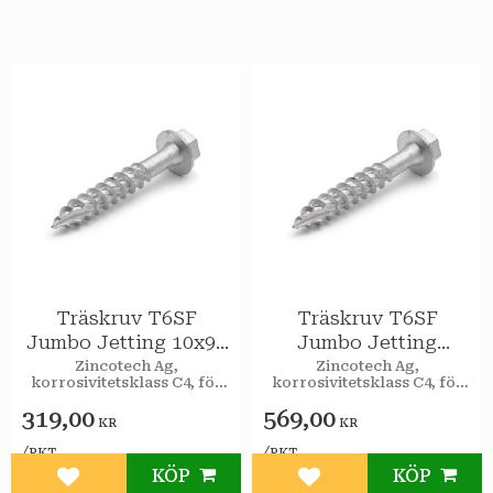
Träskruv T6SF
Träskruv T6SF
Jumbo Jetting 10x90
Jumbo Jetting
utv 50st/pkt
12x100 utv 50st/pkt
Zincotech Ag,
Zincotech Ag,
korrosivitetsklass C4, för
korrosivitetsklass C4, för
utomhusbruk.
utomhusbruk.
319,00
569,00
KR
KR
/
/
PKT
PKT
KÖP
KÖP
Lägg till i favoriter
Lägg till i favoriter