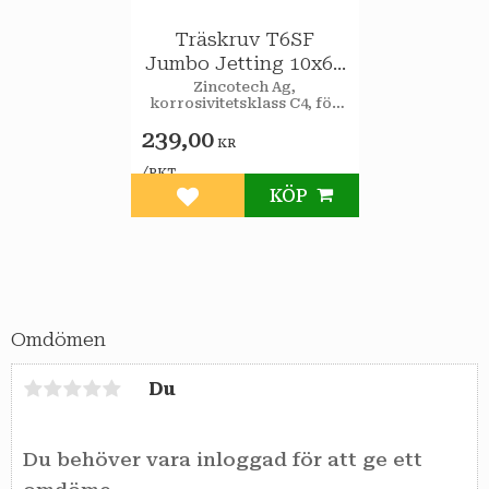
Träskruv T6SF
Jumbo Jetting 10x60
utv 50st/pkt
Zincotech Ag,
korrosivitetsklass C4, för
utomhusbruk.
239,00
KR
/
PKT
KÖP
Lägg till i favoriter
Omdömen
Du