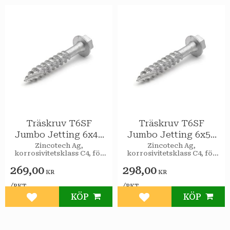
Träskruv T6SF
Träskruv T6SF
Jumbo Jetting 6x40
Jumbo Jetting 6x50
utv 200st/pkt
utv 200st/pkt
Zincotech Ag,
Zincotech Ag,
korrosivitetsklass C4, för
korrosivitetsklass C4, för
utomhusbruk.
utomhusbruk.
269,00
298,00
KR
KR
/
/
PKT
PKT
KÖP
KÖP
Lägg till i favoriter
Lägg till i favoriter