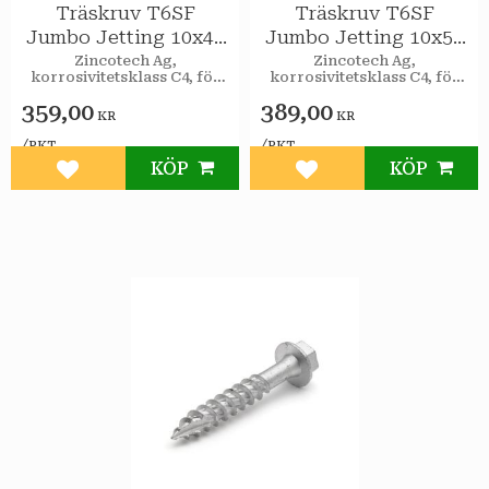
Träskruv T6SF
Träskruv T6SF
Jumbo Jetting 10x40
Jumbo Jetting 10x50
utv 100st/pkt
utv 100st/pkt
Zincotech Ag,
Zincotech Ag,
korrosivitetsklass C4, för
korrosivitetsklass C4, för
utomhusbruk.
utomhusbruk.
359,00
389,00
KR
KR
/
/
PKT
PKT
KÖP
KÖP
Lägg till i favoriter
Lägg till i favoriter