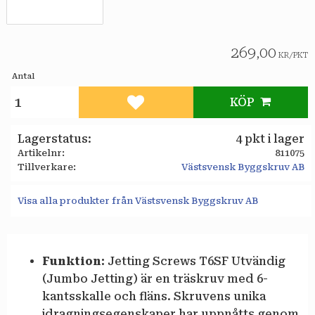
269,00
KR
/
PKT
Antal
KÖP
Lägg till i favoriter
Lagerstatus
4 pkt i lager
Artikelnr
811075
Tillverkare
Västsvensk Byggskruv AB
Visa alla produkter från Västsvensk Byggskruv AB
Funktion:
Jetting Screws T6SF Utvändig
(Jumbo Jetting) är en träskruv med 6-
kantsskalle och fläns. Skruvens unika
idragningsegenskaper har uppnåtts genom