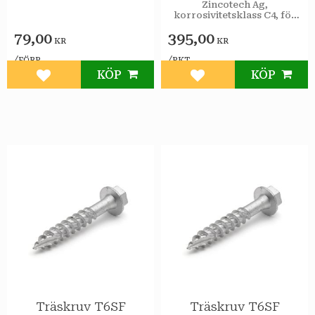
10x120 utv 50st/pkt
Zincotech Ag,
korrosivitetsklass C4, för
utomhusbruk.
79,00
395,00
KR
KR
/
/
FÖRP
PKT
KÖP
KÖP
Lägg till i favoriter
Lägg till i favoriter
Träskruv T6SF
Träskruv T6SF