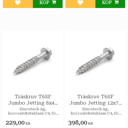
KÖP
KÖP
Lägg till i favoriter
Lägg till i favoriter
Träskruv T6SF
Träskruv T6SF
Jumbo Jetting 8x40
Jumbo Jetting 12x75
utv 100st/pkt
utv 50st/pkt
Zincotech Ag,
Zincotech Ag,
korrosivitetsklass C4, för
korrosivitetsklass C4, för
utomhusbruk.
utomhusbruk.
229,00
398,00
KR
KR