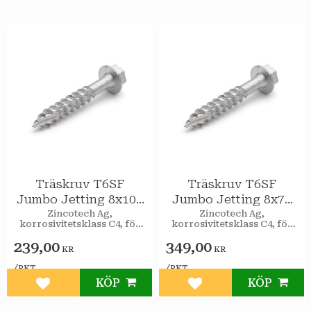
Träskruv T6SF
Träskruv T6SF
Jumbo Jetting 8x100
Jumbo Jetting 8x75
utv 50st/pkt
utv 100st/pkt
Zincotech Ag,
Zincotech Ag,
korrosivitetsklass C4, för
korrosivitetsklass C4, för
utomhusbruk.
utomhusbruk.
239,00
349,00
KR
KR
/
/
PKT
PKT
KÖP
KÖP
Lägg till i favoriter
Lägg till i favoriter