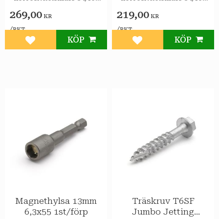
utomhusbruk.
utomhusbruk.
269,00
219,00
KR
KR
/
/
PKT
PKT
KÖP
KÖP
Lägg till i favoriter
Lägg till i favoriter
Magnethylsa 13mm
Träskruv T6SF
6,3x55 1st/förp
Jumbo Jetting