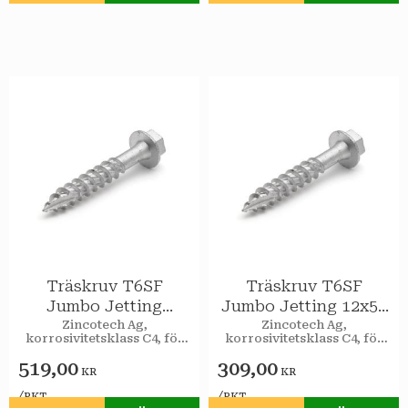
Träskruv T6SF
Träskruv T6SF
Jumbo Jetting
Jumbo Jetting 12x50
12x160 utv 25st/pkt
utv 50st/pkt
Zincotech Ag,
Zincotech Ag,
korrosivitetsklass C4, för
korrosivitetsklass C4, för
utomhusbruk.
utomhusbruk.
519,00
309,00
KR
KR
/
/
PKT
PKT