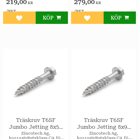
219,00
279,00
KR
KR
/
/
PKT
PKT
KÖP
KÖP
Lägg till i favoriter
Lägg till i favoriter
Träskruv T6SF
Träskruv T6SF
Jumbo Jetting 8x50
Jumbo Jetting 8x90
utv 100st/pkt
utv 50st/pkt
Zincotech Ag,
Zincotech Ag,
korrosivitetsklass C4, för
korrosivitetsklass C4, för