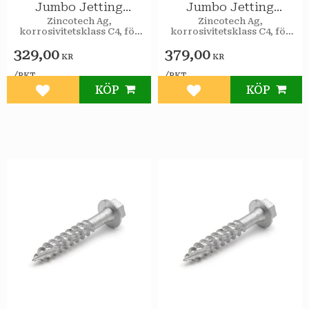
Jumbo Jetting
Jumbo Jetting
10x160 utv 25st/pkt
10x180 utv 25st/pkt
Zincotech Ag,
Zincotech Ag,
korrosivitetsklass C4, för
korrosivitetsklass C4, för
utomhusbruk.
utomhusbruk.
329,00
379,00
KR
KR
/
/
PKT
PKT
KÖP
KÖP
Lägg till i favoriter
Lägg till i favoriter