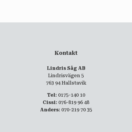
email
PRENUMERERA
Kontakt
Lindris Såg AB
Lindrisvägen 5
763 94 Hallstavik
Tel
: 0175-140 10
Cissi
: 076-819 96 48
Anders
: 070-219 70 35