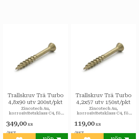
Trallskruv Trä Turbo
Trallskruv Trä Turbo
4,8x90 utv 200st/pkt
4,2x57 utv 150st/pkt
Zincotech Au,
Zincotech Au,
korrosivitetsklass C4, för
korrosivitetsklass C4, för
utomhusbruk.
utomhusbruk.
349,00
119,00
KR
KR
/
/
PKT
PKT