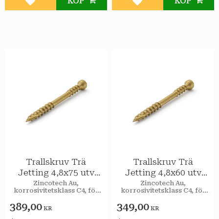
KÖP
KÖP
Lägg till i favoriter
Lägg till i favoriter
Trallskruv Trä
Trallskruv Trä
Jetting 4,8x75 utv
Jetting 4,8x60 utv
250st/pkt
350st/pkt
Zincotech Au,
Zincotech Au,
korrosivitetsklass C4, för
korrosivitetsklass C4, för
utomhusbruk.
utomhusbruk.
389,00
349,00
KR
KR