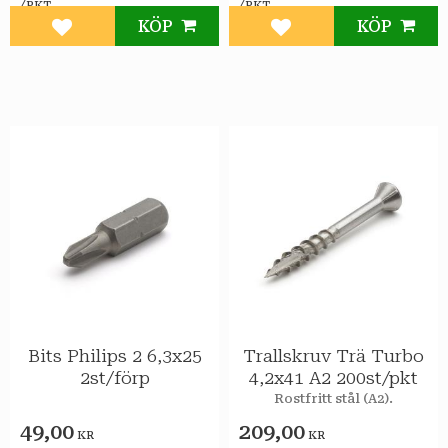
/
/
PKT
PKT
KÖP
KÖP
Lägg till i favoriter
Lägg till i favoriter
Bits Philips 2 6,3x25
Trallskruv Trä Turbo
2st/förp
4,2x41 A2 200st/pkt
Rostfritt stål (A2).
49,00
209,00
KR
KR