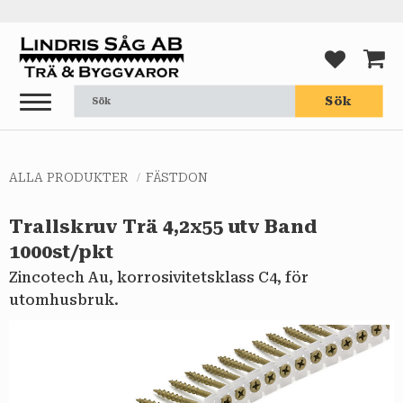
Meny
FAVORI
KUND
Sök
ALLA PRODUKTER
FÄSTDON
Trallskruv Trä 4,2x55 utv Band
1000st/pkt
Zincotech Au, korrosivitetsklass C4, för
utomhusbruk.