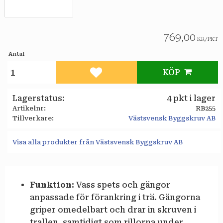
769,00
KR
/
PKT
Antal
KÖP
Lägg till i favoriter
Lagerstatus
4 pkt i lager
Artikelnr
RB255
Tillverkare
Västsvensk Byggskruv AB
Visa alla produkter från Västsvensk Byggskruv AB
Funktion:
Vass spets och gängor
anpassade för förankring i trä. Gängorna
griper omedelbart och drar in skruven i
trallen, samtidigt som rillorna under