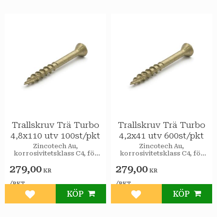
Trallskruv Trä Turbo
Trallskruv Trä Turbo
4,8x110 utv 100st/pkt
4,2x41 utv 600st/pkt
Zincotech Au,
Zincotech Au,
korrosivitetsklass C4, för
korrosivitetsklass C4, för
utomhusbruk.
utomhusbruk.
279,00
279,00
KR
KR
/
/
PKT
PKT
KÖP
KÖP
Lägg till i favoriter
Lägg till i favoriter