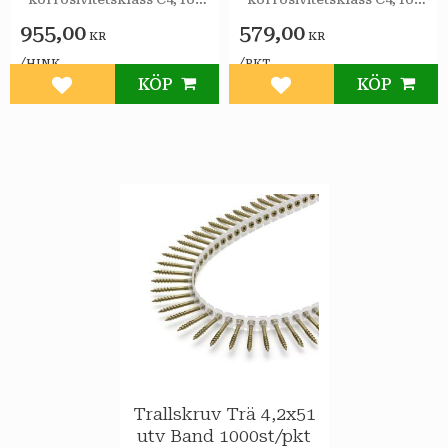
utomhusbruk.
utomhusbruk.
955,00
579,00
KR
KR
/
/
HINK
PKT
KÖP
KÖP
Lägg till i favoriter
Lägg till i favoriter
Trallskruv Trä 4,2x51
utv Band 1000st/pkt