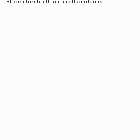
Bli den första att lämna ett omdöme.
email
PRENUMERERA