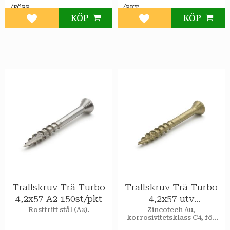
/
/
FÖRP
PKT
KÖP
KÖP
Lägg till i favoriter
Lägg till i favoriter
Trallskruv Trä Turbo
Trallskruv Trä Turbo
4,2x57 A2 150st/pkt
4,2x57 utv
1400st/hink
Rostfritt stål (A2).
Zincotech Au,
korrosivitetsklass C4, för
utomhusbruk.