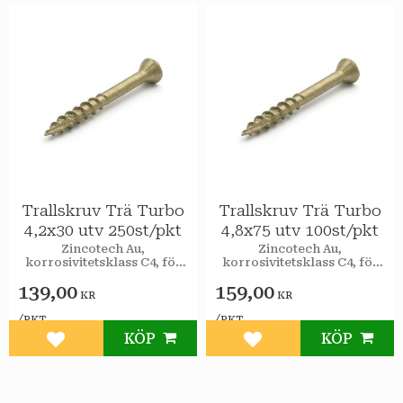
Trallskruv Trä Turbo
Trallskruv Trä Turbo
4,2x30 utv 250st/pkt
4,8x75 utv 100st/pkt
Zincotech Au,
Zincotech Au,
korrosivitetsklass C4, för
korrosivitetsklass C4, för
utomhusbruk.
utomhusbruk.
139,00
159,00
KR
KR
/
/
PKT
PKT
KÖP
KÖP
Lägg till i favoriter
Lägg till i favoriter