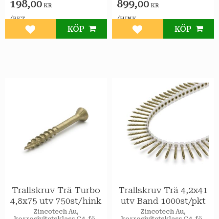
198,00
899,00
KR
KR
/
/
PKT
HINK
KÖP
KÖP
Lägg till i favoriter
Lägg till i favoriter
Trallskruv Trä Turbo
Trallskruv Trä 4,2x41
4,8x75 utv 750st/hink
utv Band 1000st/pkt
Zincotech Au,
Zincotech Au,
korrosivitetsklass C4, för
korrosivitetsklass C4, för