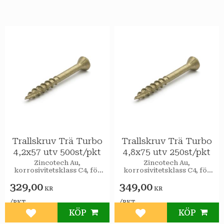
Trallskruv Trä Turbo
Trallskruv Trä Turbo
4,2x57 utv 500st/pkt
4,8x75 utv 250st/pkt
Zincotech Au,
Zincotech Au,
korrosivitetsklass C4, för
korrosivitetsklass C4, för
utomhusbruk.
utomhusbruk.
329,00
349,00
KR
KR
/
/
PKT
PKT
KÖP
KÖP
Lägg till i favoriter
Lägg till i favoriter