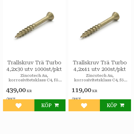
Trallskruv Trä Turbo
Trallskruv Trä Turbo
4,2x30 utv 1000st/pkt
4,2x41 utv 200st/pkt
Zincotech Au,
Zincotech Au,
korrosivitetsklass C4, för
korrosivitetsklass C4, för
utomhusbruk.
utomhusbruk.
439,00
119,00
KR
KR
/
/
PKT
PKT
KÖP
KÖP
Lägg till i favoriter
Lägg till i favoriter