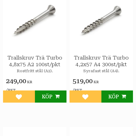
Trallskruv Trä Turbo
Trallskruv Trä Turbo
4,8x75 A2 100st/pkt
4,2x57 A4 300st/pkt
Rostfritt stål (A2).
Syrafast stål (A4).
249,00
519,00
KR
KR
/
/
PKT
PKT
KÖP
KÖP
Lägg till i favoriter
Lägg till i favoriter