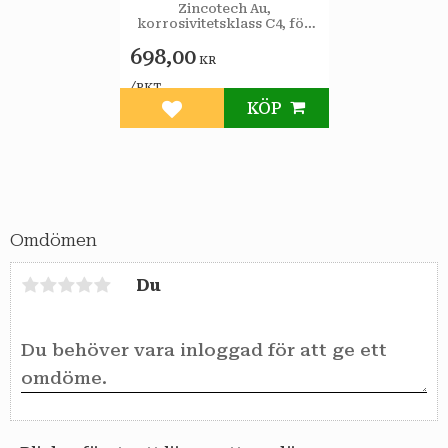
Zincotech Au,
korrosivitetsklass C4, för
utomhusbruk.
698,00
KR
/
PKT
KÖP
Lägg till i favoriter
Omdömen
Du