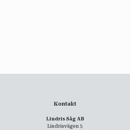
email
PRENUMERERA
Kontakt
Lindris Såg AB
Lindrisvägen 5