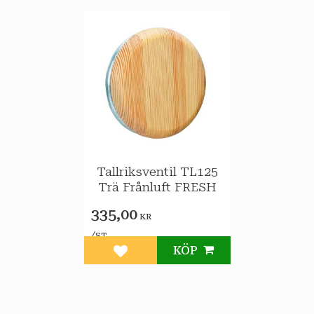
Tallriksventil TL125
Trä Frånluft FRESH
335,00
KR
/
ST
KÖP
Lägg till i favoriter