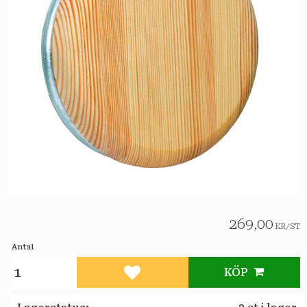
269,00
KR
/
ST
Antal
KÖP
Lägg till i favoriter